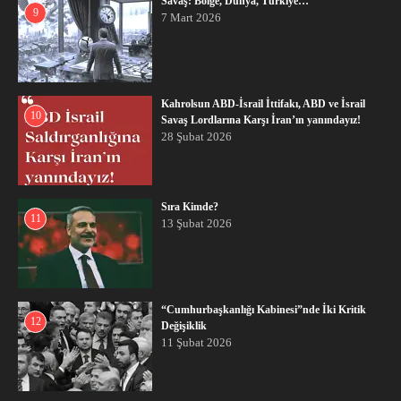
Savaş: Bölge, Dünya, Türkiye…
9
7 Mart 2026
Kahrolsun ABD-İsrail İttifakı, ABD ve İsrail
10
Savaş Lordlarına Karşı İran’ın yanındayız!
28 Şubat 2026
Sıra Kimde?
11
13 Şubat 2026
“Cumhurbaşkanlığı Kabinesi”nde İki Kritik
12
Değişiklik
11 Şubat 2026