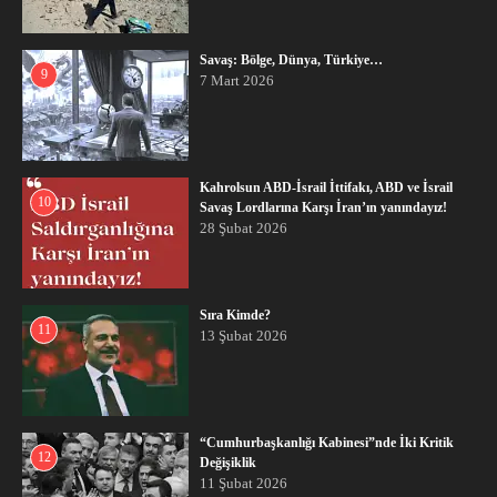
Savaş: Bölge, Dünya, Türkiye…
9
7 Mart 2026
Kahrolsun ABD-İsrail İttifakı, ABD ve İsrail
10
Savaş Lordlarına Karşı İran’ın yanındayız!
28 Şubat 2026
Sıra Kimde?
11
13 Şubat 2026
“Cumhurbaşkanlığı Kabinesi”nde İki Kritik
12
Değişiklik
11 Şubat 2026