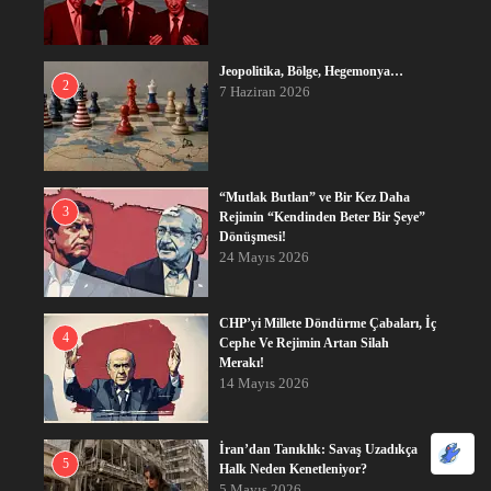
Jeopolitika, Bölge, Hegemonya…
2
7 Haziran 2026
“Mutlak Butlan” ve Bir Kez Daha
3
Rejimin “Kendinden Beter Bir Şeye”
Dönüşmesi!
24 Mayıs 2026
CHP’yi Millete Döndürme Çabaları, İç
4
Cephe Ve Rejimin Artan Silah
Merakı!
14 Mayıs 2026
İran’dan Tanıklık: Savaş Uzadıkça
5
Halk Neden Kenetleniyor?
5 Mayıs 2026