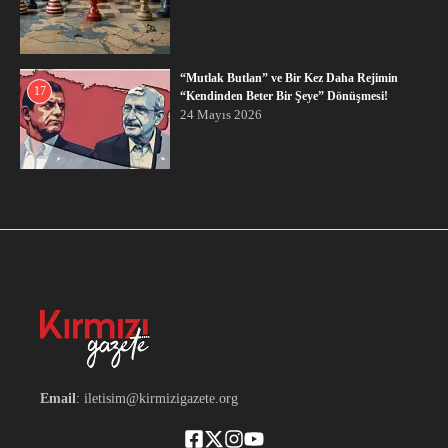
“Mutlak Butlan” ve Bir Kez Daha Rejimin
17
“Kendinden Beter Bir Şeye” Dönüşmesi!
24 Mayıs 2026
Email
: iletisim@kirmizigazete.org