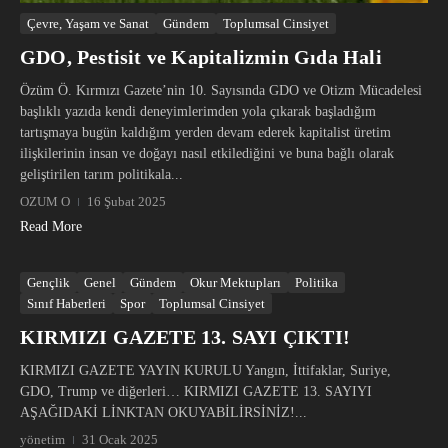
Çevre, Yaşam ve Sanat
Gündem
Toplumsal Cinsiyet
GDO, Pestisit ve Kapitalizmin Gıda Hali
Özüm Ö. Kırmızı Gazete’nin 10. Sayısında GDO ve Otizm Mücadelesi
başlıklı yazıda kendi deneyimlerimden yola çıkarak başladığım
tartışmaya bugün kaldığım yerden devam ederek kapitalist üretim
ilişkilerinin insan ve doğayı nasıl etkilediğini ve buna bağlı olarak
geliştirilen tarım politikala...
OZUM O
16 Şubat 2025
Read More
Gençlik
Genel
Gündem
Okur Mektupları
Politika
Sınıf Haberleri
Spor
Toplumsal Cinsiyet
KIRMIZI GAZETE 13. SAYI ÇIKTI!
KIRMIZI GAZETE YAYIN KURULU Yangın, İttifaklar, Suriye,
GDO, Trump ve diğerleri… KIRMIZI GAZETE 13. SAYIYI
AŞAĞIDAKİ LİNKTAN OKUYABİLİRSİNİZ!...
yönetim
31 Ocak 2025