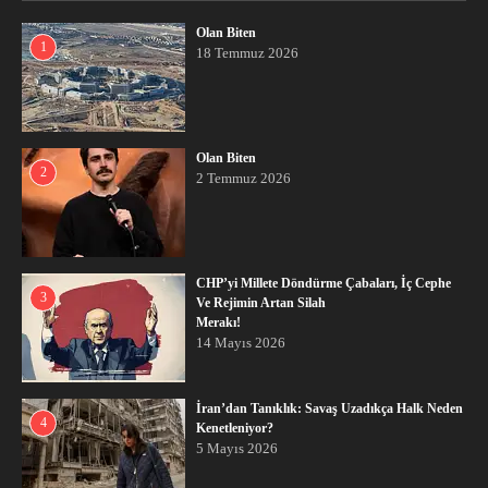
Olan Biten
1
18 Temmuz 2026
Olan Biten
2
2 Temmuz 2026
CHP’yi Millete Döndürme Çabaları, İç Cephe
3
Ve Rejimin Artan Silah
Merakı!
14 Mayıs 2026
İran’dan Tanıklık: Savaş Uzadıkça Halk Neden
4
Kenetleniyor?
5 Mayıs 2026