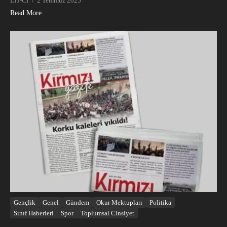
LIT-CI
2 Temmuz 2025
Read More
Gençlik
Genel
Gündem
Okur Mektupları
Politika
Sınıf Haberleri
Spor
Toplumsal Cinsiyet