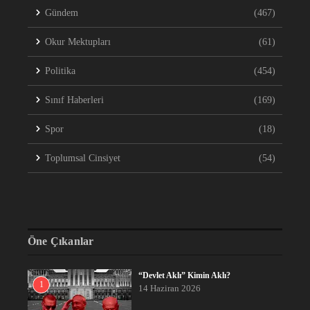
Gündem
(467)
Okur Mektupları
(61)
Politika
(454)
Sınıf Haberleri
(169)
Spor
(18)
Toplumsal Cinsiyet
(54)
Öne Çıkanlar
“Devlet Aklı” Kimin Aklı?
1
14 Haziran 2026