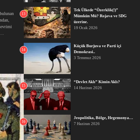
Tek Ülkede “Özerklik(!)”
 bulunan
13
Mümkün Mü? Rojava ve SDG
ından,
üzerine.
devrimi
19 Ocak 2026
...
Küçük Burjuva ve Parti içi
14
Demokrasi..
3 Temmuz 2026
“Devlet Aklı” Kimin Aklı?
15
14 Haziran 2026
Jeopolitika, Bölge, Hegemonya…
16
7 Haziran 2026