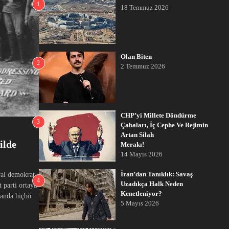
1
18 Temmuz 2026
Olan Biten
2
2 Temmuz 2026
CHP’yi Millete Döndürme
3
Çabaları, İç Cephe Ve Rejimin
Artan Silah
ilde
Merakı!
14 Mayıs 2026
İran’dan Tanıklık: Savaş
syal demokrat
4
Uzadıkça Halk Neden
 parti ortaya
Kenetleniyor?
 anda hiçbir
5 Mayıs 2026