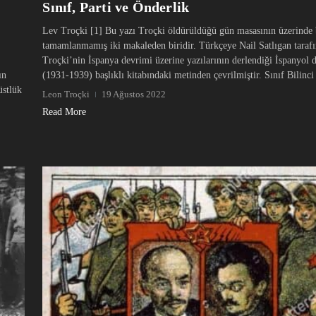
Sınıf, Parti ve Önderlik
Lev Troçki [1] Bu yazı Troçki öldürüldüğü gün masasının üzerinde
tamamlanmamış iki makaleden biridir. Türkçeye Nail Satlıgan taraf
Troçki’nin İspanya devrimi üzerine yazılarının derlendiği İspanyol 
(1931-1939) başlıklı kitabındaki metinden çevrilmiştir. Sınıf Bilinci 
ın
üstlük
Leon Troçki
19 Ağustos 2022
Read More