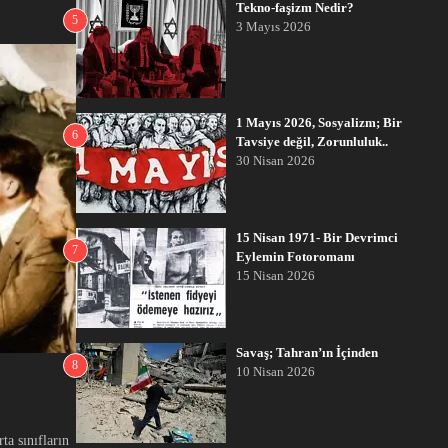
Tekno-faşizm Nedir?
5
3 Mayıs 2026
1 Mayıs 2026, Sosyalizm; Bir
6
Tavsiye değil, Zorunluluk..
30 Nisan 2026
15 Nisan 1971- Bir Devrimci
7
Eylemin Fotoromanı
15 Nisan 2026
Savaş; Tahran’ın İçinden
8
10 Nisan 2026
ta sınıfların