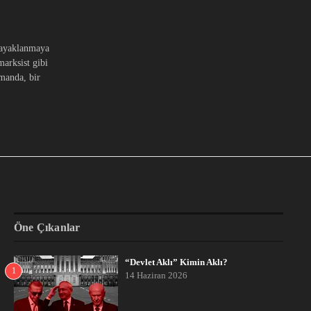
 ayaklanmaya
marksist gibi
amanda, bir
Öne Çıkanlar
“Devlet Aklı” Kimin Aklı?
1
14 Haziran 2026