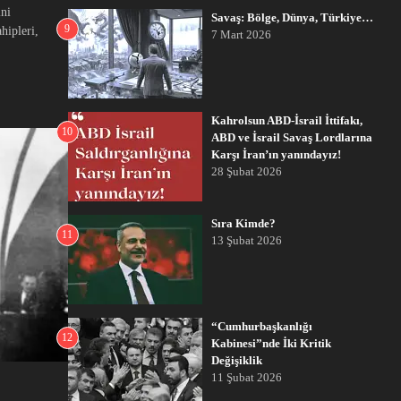
ini
Savaş: Bölge, Dünya, Türkiye…
9
hipleri,
7 Mart 2026
Kahrolsun ABD-İsrail İttifakı,
10
ABD ve İsrail Savaş Lordlarına
Karşı İran’ın yanındayız!
28 Şubat 2026
Sıra Kimde?
11
13 Şubat 2026
“Cumhurbaşkanlığı
12
Kabinesi”nde İki Kritik
Değişiklik
11 Şubat 2026