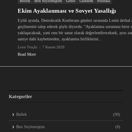
Bellek
Ben Söylemiştim
Genel
Gündem
Politika
Ekim Ayaklanması ve Sovyet Yasallığı
Eylül ayında, Demokratik Konferans günleri sırasında Lenin derhal
geçilmesini talep ederek şöyle diyordu: “Ayaklanma sorununa birer 
yaklaşacaksak, yani onu bir sanat olarak değerlendireceksek, aynı z
saniye dahi kaybetmeden, ayaklanma birliklerini...
Leon Troçki
7 Kasım 2020
Read More
Kategoriler
Bellek
(99)
Ben Söylemiştim
(8)