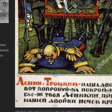
erkez
masını
ta