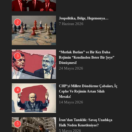
Jeopolitika, Bölge, Hegemonya…
2
7 Haziran 2026
“Mutlak Butlan” ve Bir Kez Daha
3
Rejimin “Kendinden Beter Bir Şeye”
Dönüşmesi!
24 Mayıs 2026
CHP’yi Millete Döndürme Çabaları, İç
4
Cephe Ve Rejimin Artan Silah
Merakı!
14 Mayıs 2026
İran’dan Tanıklık: Savaş Uzadıkça
5
Halk Neden Kenetleniyor?
5 Mayıs 2026