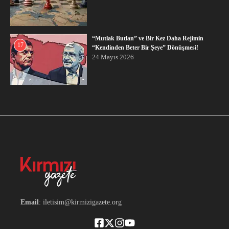
“Mutlak Butlan” ve Bir Kez Daha Rejimin
17
“Kendinden Beter Bir Şeye” Dönüşmesi!
24 Mayıs 2026
Email
: iletisim@kirmizigazete.org