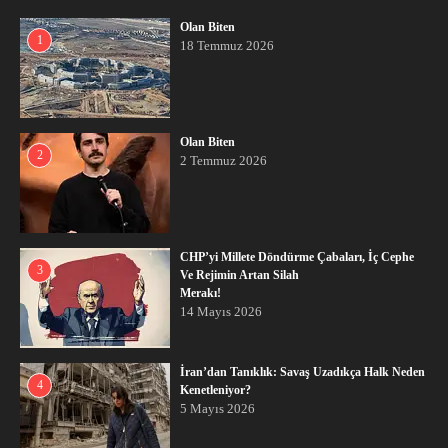
Olan Biten
1
18 Temmuz 2026
Olan Biten
2
2 Temmuz 2026
CHP’yi Millete Döndürme Çabaları, İç Cephe
3
Ve Rejimin Artan Silah
Merakı!
14 Mayıs 2026
İran’dan Tanıklık: Savaş Uzadıkça Halk Neden
4
Kenetleniyor?
5 Mayıs 2026