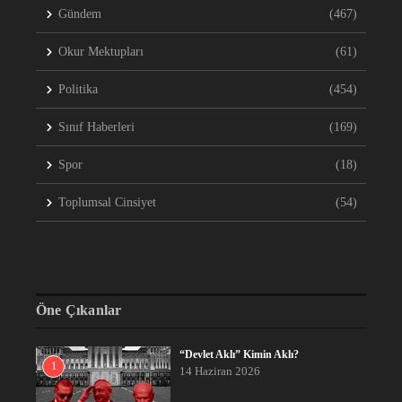
Gündem
(467)
Okur Mektupları
(61)
Politika
(454)
Sınıf Haberleri
(169)
Spor
(18)
Toplumsal Cinsiyet
(54)
Öne Çıkanlar
“Devlet Aklı” Kimin Aklı?
1
14 Haziran 2026