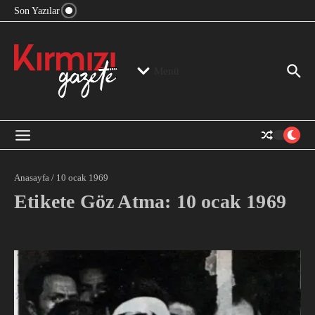
“Devlet Aklı” Kimin Aklı?
İçeriğe atla
Son Yazılar
Jeopolitika, Bölge, Hegemonya…
“Mutlak Butlan” ve Bir Kez Daha Rejimin “Kendinden
Beter Bir Şeye” Dönüşmesi!
Menü
Anasayfa
/
10 ocak 1969
Etikete Göz Atma: 10 ocak 1969