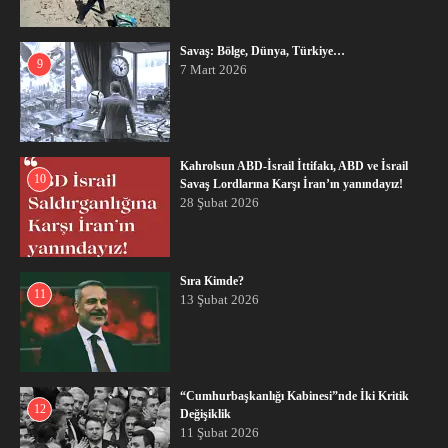
Savaş: Bölge, Dünya, Türkiye…
9
7 Mart 2026
Kahrolsun ABD-İsrail İttifakı, ABD ve İsrail
10
Savaş Lordlarına Karşı İran’ın yanındayız!
28 Şubat 2026
Sıra Kimde?
11
13 Şubat 2026
“Cumhurbaşkanlığı Kabinesi”nde İki Kritik
12
Değişiklik
11 Şubat 2026