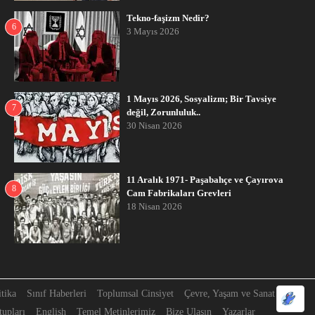
Tekno-faşizm Nedir?
6
3 Mayıs 2026
1 Mayıs 2026, Sosyalizm; Bir Tavsiye
7
değil, Zorunluluk..
30 Nisan 2026
11 Aralık 1971- Paşabahçe ve Çayırova
8
Cam Fabrikaları Grevleri
18 Nisan 2026
itika
Sınıf Haberleri
Toplumsal Cinsiyet
Çevre, Yaşam ve Sanat
upları
English
Temel Metinlerimiz
Bize Ulaşın
Yazarlar