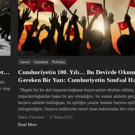
Genel
Gündem
Politika
yet…
Cumhuriyetin 100. Yılı… Bu Devirde Oku
Gereken Bir Yazı: Cumhuriyetin Sınıfsal Ha
klı
r olup
“Bugün biz bu akıl imparatorluğunun burjuvazinin idealize edilmiş
imparatorluğundan başka bir şey olmadığını, bu sonsuz adaletin ger
burjuva adalette bulduğunu, bu eşitliğin yasalar önünde burjuva eşitl
indirgendiğini, burjuva mülkiyetin temel insan haklarından biri olara
Hakkı Yükselen
27 Ekim 2023
Read More