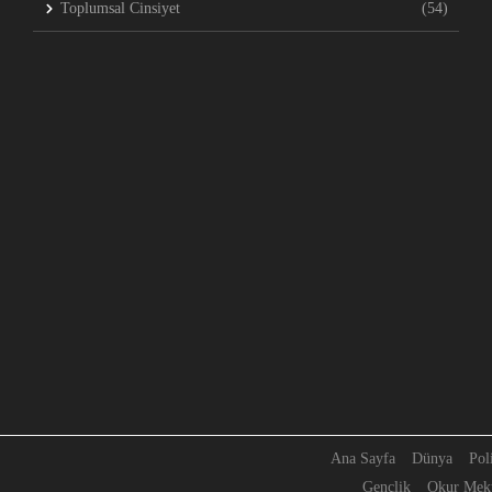
Toplumsal Cinsiyet
(54)
Ana Sayfa
Dünya
Pol
Gençlik
Okur Mekt