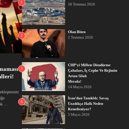
1
18 Temmuz 2026
Olan Biten
2
2 Temmuz 2026
CHP’yi Millete Döndürme
nmaması
3
Çabaları, İç Cephe Ve Rejimin
lleri!
Artan Silah
Merakı!
14 Mayıs 2026
çekleşmesini
iğe
İran’dan Tanıklık: Savaş
4
Uzadıkça Halk Neden
k ...
Kenetleniyor?
5 Mayıs 2026