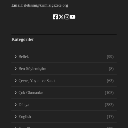
Email
: iletisim@kirmizigazete.org
Kategoriler
Bellek
(99)
Ben Söylemiştim
(8)
Çevre, Yaşam ve Sanat
(63)
Çok Okunanlar
(105)
Dünya
(282)
English
(17)