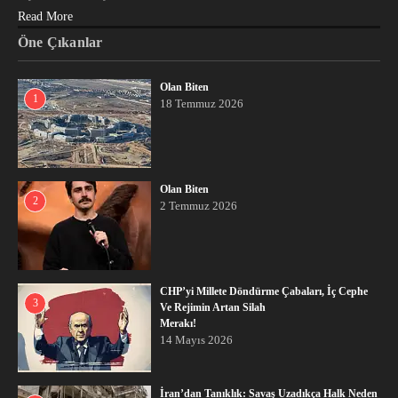
Read More
Öne Çıkanlar
Olan Biten
1
18 Temmuz 2026
Olan Biten
2
2 Temmuz 2026
CHP’yi Millete Döndürme Çabaları, İç Cephe
3
Ve Rejimin Artan Silah
Merakı!
14 Mayıs 2026
İran’dan Tanıklık: Savaş Uzadıkça Halk Neden