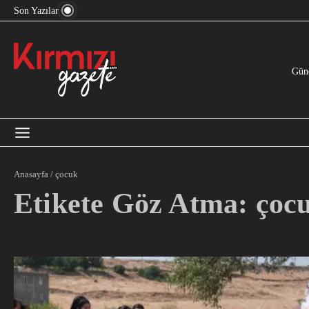
İçeriğe atla
“Devlet Aklı” Kimin Aklı?
Son Yazılar
Jeopolitika, Bölge, Hegemonya…
“Mutlak Butlan” ve Bir Kez Daha Rejimin “Kendinden Beter Bir Şey
Gün
Anasayfa
/
çocuk
Etikete Göz Atma: çoc