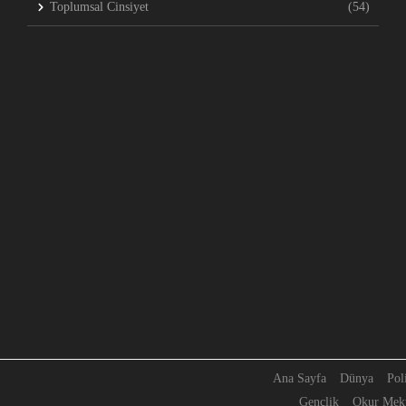
Toplumsal Cinsiyet
(54)
Ana Sayfa
Dünya
Pol
Gençlik
Okur Mekt