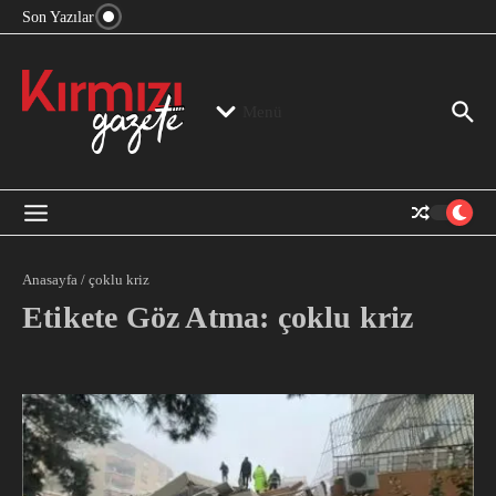
“Devlet Aklı” Kimin Aklı?
İçeriğe atla
Son Yazılar
Jeopolitika, Bölge, Hegemonya…
“Mutlak Butlan” ve Bir Kez Daha Rejimin “Kendinden
Beter Bir Şeye” Dönüşmesi!
Menü
Anasayfa
/
çoklu kriz
Etikete Göz Atma: çoklu kriz