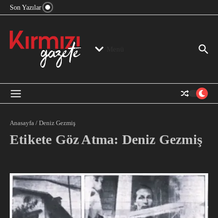
“Devlet Aklı” Kimin Aklı?
İçeriğe atla
Son Yazılar
Jeopolitika, Bölge, Hegemonya…
“Mutlak Butlan” ve Bir Kez Daha Rejimin “Kendinden
Beter Bir Şeye” Dönüşmesi!
Menü
Anasayfa
/
Deniz Gezmiş
Etikete Göz Atma: Deniz Gezmiş