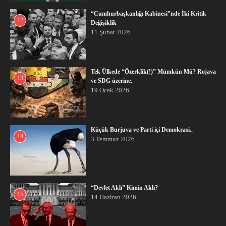
“Cumhurbaşkanlığı Kabinesi”nde İki Kritik
12
Değişiklik
11 Şubat 2026
Tek Ülkede “Özerklik(!)” Mümkün Mü? Rojava
13
ve SDG üzerine.
19 Ocak 2026
Küçük Burjuva ve Parti içi Demokrasi..
14
3 Temmuz 2026
“Devlet Aklı” Kimin Aklı?
15
14 Haziran 2026