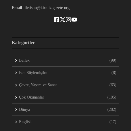
Email
: iletisim@kirmizigazete.org
Kategoriler
Bellek
(99)
Ben Söylemiştim
(8)
Çevre, Yaşam ve Sanat
(63)
Çok Okunanlar
(105)
Dünya
(282)
English
(17)