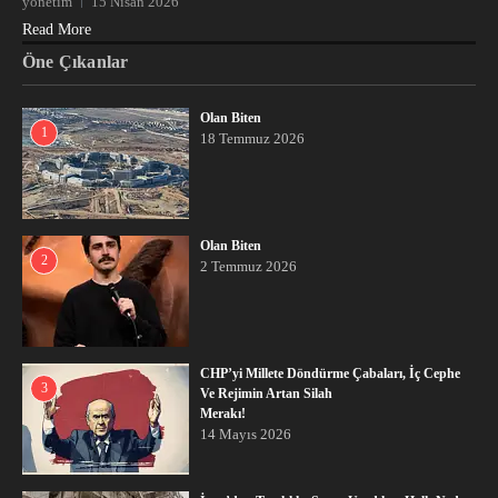
yönetim
15 Nisan 2026
Read More
Öne Çıkanlar
Olan Biten
1
18 Temmuz 2026
Olan Biten
2
2 Temmuz 2026
CHP’yi Millete Döndürme Çabaları, İç Cephe
3
Ve Rejimin Artan Silah
Merakı!
14 Mayıs 2026