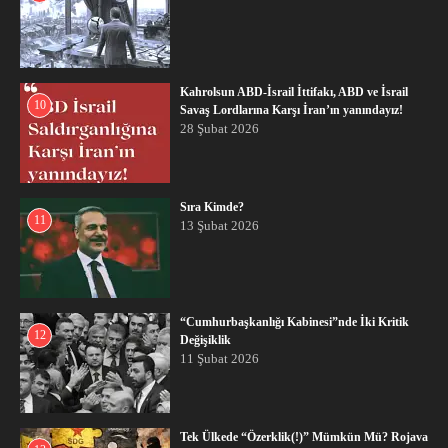
Kahrolsun ABD-İsrail İttifakı, ABD ve İsrail
10
Savaş Lordlarına Karşı İran’ın yanındayız!
28 Şubat 2026
Sıra Kimde?
11
13 Şubat 2026
“Cumhurbaşkanlığı Kabinesi”nde İki Kritik
12
Değişiklik
11 Şubat 2026
Tek Ülkede “Özerklik(!)” Mümkün Mü? Rojava