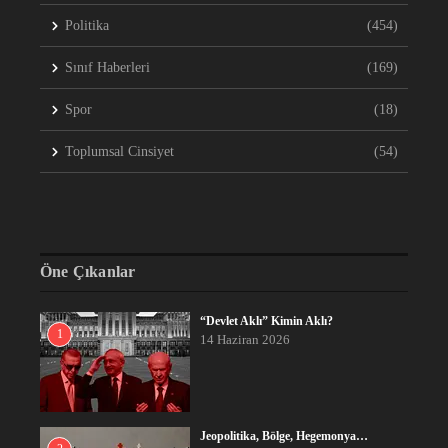
Politika
(454)
Sınıf Haberleri
(169)
Spor
(18)
Toplumsal Cinsiyet
(54)
Öne Çıkanlar
“Devlet Aklı” Kimin Aklı?
1
14 Haziran 2026
Jeopolitika, Bölge, Hegemonya…