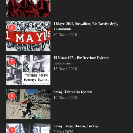
1 Mayıs 2026, Sosyalizm; Bir Tavsiye değil,
6
Zorunluluk..
30 Nisan 2026
15 Nisan 1971- Bir Devrimci Eylemin
7
Fotoromanı
15 Nisan 2026
Savaş; Tahran’ın İçinden
8
10 Nisan 2026
Savaş: Bölge, Dünya, Türkiye…
9
7 Mart 2026