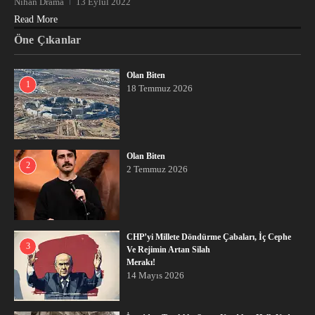
Nihan Drama
13 Eylül 2022
Read More
Öne Çıkanlar
Olan Biten
1
18 Temmuz 2026
Olan Biten
2
2 Temmuz 2026
CHP’yi Millete Döndürme Çabaları, İç Cephe
3
Ve Rejimin Artan Silah
Merakı!
14 Mayıs 2026