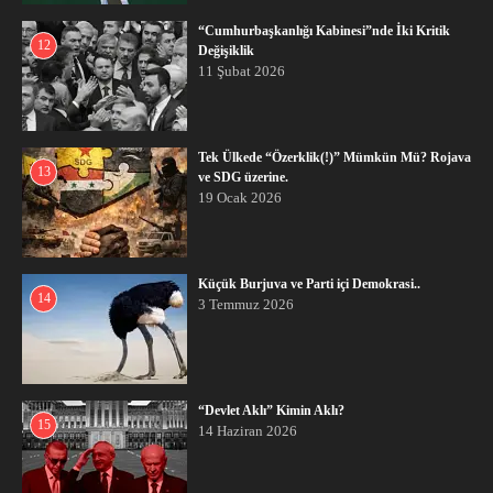
“Cumhurbaşkanlığı Kabinesi”nde İki Kritik
12
Değişiklik
11 Şubat 2026
Tek Ülkede “Özerklik(!)” Mümkün Mü? Rojava
13
ve SDG üzerine.
19 Ocak 2026
Küçük Burjuva ve Parti içi Demokrasi..
14
3 Temmuz 2026
“Devlet Aklı” Kimin Aklı?
15
14 Haziran 2026