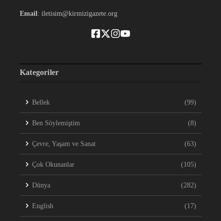
Email
: iletisim@kirmizigazete.org
Kategoriler
Bellek
(99)
Ben Söylemiştim
(8)
Çevre, Yaşam ve Sanat
(63)
Çok Okunanlar
(105)
Dünya
(282)
English
(17)