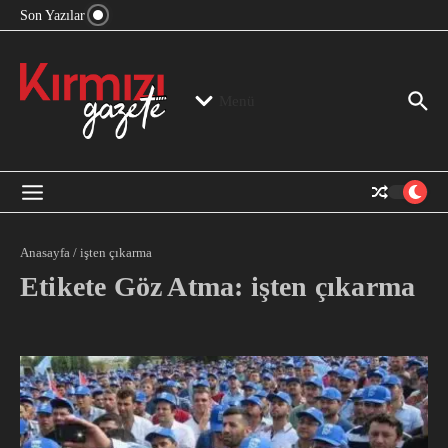
“Devlet Aklı” Kimin Aklı?
İçeriğe atla
Son Yazılar
Jeopolitika, Bölge, Hegemonya…
“Mutlak Butlan” ve Bir Kez Daha Rejimin “Kendinden
Beter Bir Şeye” Dönüşmesi!
Menü
Anasayfa
/
işten çıkarma
Etikete Göz Atma: işten çıkarma