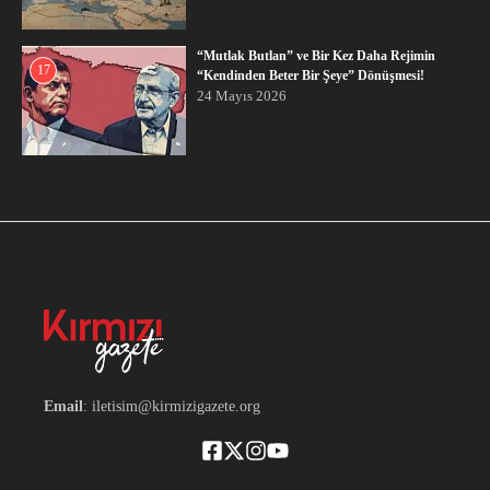
“Mutlak Butlan” ve Bir Kez Daha Rejimin
17
“Kendinden Beter Bir Şeye” Dönüşmesi!
24 Mayıs 2026
Email
: iletisim@kirmizigazete.org