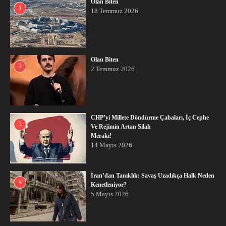
Olan Biten
1
18 Temmuz 2026
Olan Biten
2
2 Temmuz 2026
CHP’yi Millete Döndürme Çabaları, İç Cephe
3
Ve Rejimin Artan Silah
Merakı!
14 Mayıs 2026
İran’dan Tanıklık: Savaş Uzadıkça Halk Neden
4
Kenetleniyor?
5 Mayıs 2026