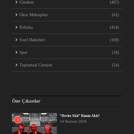
Gündem
(467)
Okur Mektupları
(61)
Politika
(454)
Sınıf Haberleri
(169)
Spor
(18)
Toplumsal Cinsiyet
(54)
Öne Çıkanlar
“Devlet Aklı” Kimin Aklı?
1
14 Haziran 2026