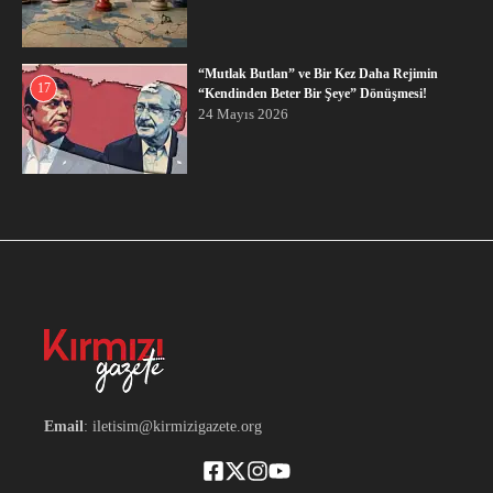
“Mutlak Butlan” ve Bir Kez Daha Rejimin
17
“Kendinden Beter Bir Şeye” Dönüşmesi!
24 Mayıs 2026
Email
: iletisim@kirmizigazete.org