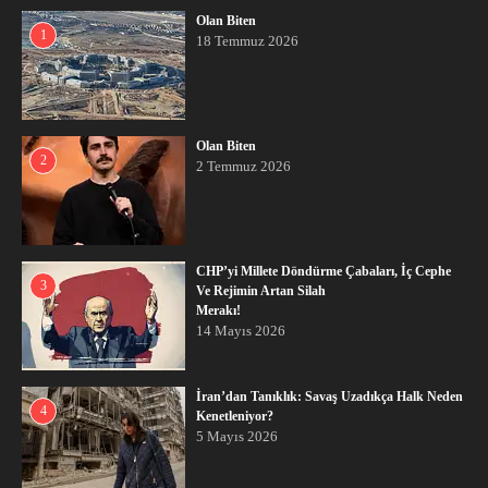
Olan Biten
1
18 Temmuz 2026
Olan Biten
2
2 Temmuz 2026
CHP’yi Millete Döndürme Çabaları, İç Cephe
3
Ve Rejimin Artan Silah
Merakı!
14 Mayıs 2026
İran’dan Tanıklık: Savaş Uzadıkça Halk Neden
4
Kenetleniyor?
5 Mayıs 2026