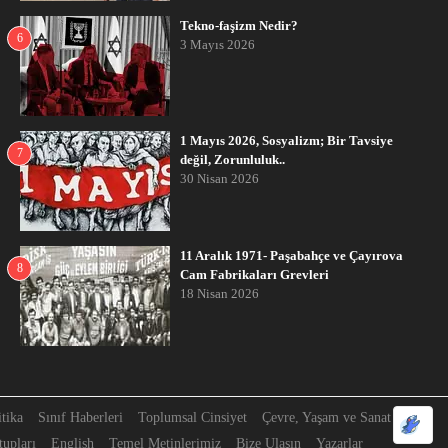
Tekno-faşizm Nedir?
6
3 Mayıs 2026
1 Mayıs 2026, Sosyalizm; Bir Tavsiye
7
değil, Zorunluluk..
30 Nisan 2026
11 Aralık 1971- Paşabahçe ve Çayırova
8
Cam Fabrikaları Grevleri
18 Nisan 2026
itika
Sınıf Haberleri
Toplumsal Cinsiyet
Çevre, Yaşam ve Sanat
upları
English
Temel Metinlerimiz
Bize Ulaşın
Yazarlar