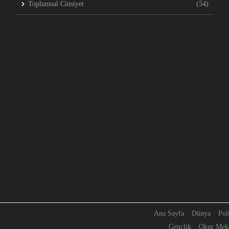
Toplumsal Cinsiyet
(54)
Ana Sayfa
Dünya
Pol
Gençlik
Okur Mekt