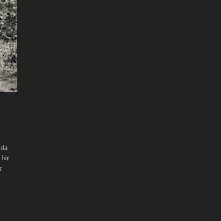
’da
 bir
r