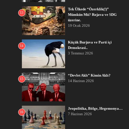
Tek Ülkede “Özerklik(!)”
13
Mümkün Mü? Rojava ve SDG
üzerine.
19 Ocak 2026
Küçük Burjuva ve Parti içi
14
Demokrasi..
3 Temmuz 2026
“Devlet Aklı” Kimin Aklı?
15
14 Haziran 2026
Jeopolitika, Bölge, Hegemonya…
16
7 Haziran 2026