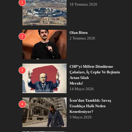
1
18 Temmuz 2026
Olan Biten
2
2 Temmuz 2026
CHP’yi Millete Döndürme
3
Çabaları, İç Cephe Ve Rejimin
Artan Silah
Merakı!
14 Mayıs 2026
İran’dan Tanıklık: Savaş
4
Uzadıkça Halk Neden
Kenetleniyor?
5 Mayıs 2026