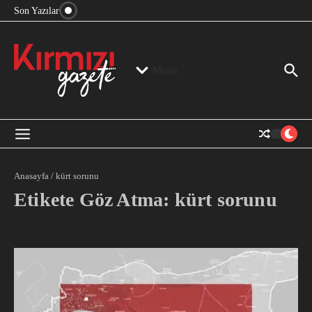
“Devlet Aklı” Kimin Aklı?
İçeriğe atla
Son Yazılar
Jeopolitika, Bölge, Hegemonya…
“Mutlak Butlan” ve Bir Kez Daha Rejimin “Kendinden
Beter Bir Şeye” Dönüşmesi!
Menü
Anasayfa
/
kürt sorunu
Etikete Göz Atma: kürt sorunu