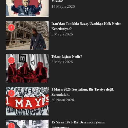
Merakı!
14 Mayıs 2026
İran’dan Tanıklık: Savaş Uzadıkça Halk Neden
4
Kenetleniyor?
5 Mayıs 2026
Tekno-faşizm Nedir?
5
3 Mayıs 2026
1 Mayıs 2026, Sosyalizm; Bir Tavsiye değil,
6
Zorunluluk..
30 Nisan 2026
15 Nisan 1971- Bir Devrimci Eylemin
7
Fotoromanı