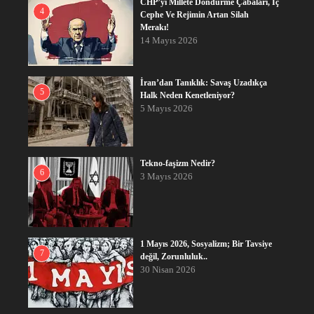
CHP’yi Millete Döndürme Çabaları, İç
4
Cephe Ve Rejimin Artan Silah
Merakı!
14 Mayıs 2026
İran’dan Tanıklık: Savaş Uzadıkça
5
Halk Neden Kenetleniyor?
5 Mayıs 2026
Tekno-faşizm Nedir?
6
3 Mayıs 2026
1 Mayıs 2026, Sosyalizm; Bir Tavsiye
7
değil, Zorunluluk..
30 Nisan 2026