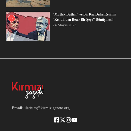
“Mutlak Butlan” ve Bir Kez Daha Rejimin
17
“Kendinden Beter Bir Şeye” Dönüşmesi!
24 Mayıs 2026
Email
: iletisim@kirmizigazete.org