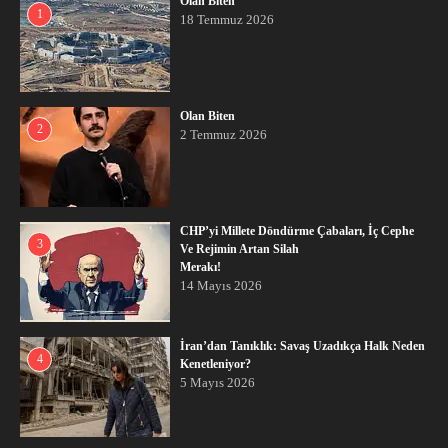
Olan Biten
1
18 Temmuz 2026
Olan Biten
2
2 Temmuz 2026
CHP’yi Millete Döndürme Çabaları, İç Cephe
3
Ve Rejimin Artan Silah
Merakı!
14 Mayıs 2026
İran’dan Tanıklık: Savaş Uzadıkça Halk Neden
4
Kenetleniyor?
5 Mayıs 2026