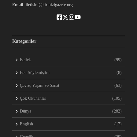
Email
: iletisim@kirmizigazete.org
Kategoriler
Bellek
(99)
Ben Söylemiştim
(8)
Çevre, Yaşam ve Sanat
(63)
Çok Okunanlar
(105)
Dünya
(282)
English
(17)
Gençlik
(29)