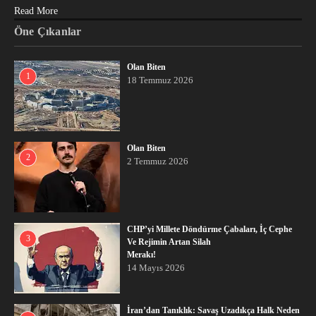
Read More
Öne Çıkanlar
Olan Biten
1
18 Temmuz 2026
Olan Biten
2
2 Temmuz 2026
CHP’yi Millete Döndürme Çabaları, İç Cephe
3
Ve Rejimin Artan Silah
Merakı!
14 Mayıs 2026
İran’dan Tanıklık: Savaş Uzadıkça Halk Neden