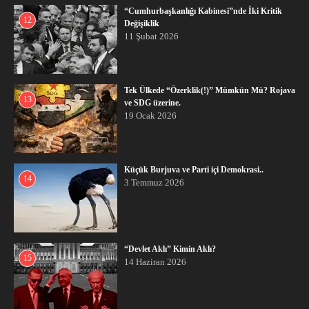
“Cumhurbaşkanlığı Kabinesi”nde İki Kritik
12
Değişiklik
11 Şubat 2026
Tek Ülkede “Özerklik(!)” Mümkün Mü? Rojava
13
ve SDG üzerine.
19 Ocak 2026
Küçük Burjuva ve Parti içi Demokrasi..
14
3 Temmuz 2026
“Devlet Aklı” Kimin Aklı?
15
14 Haziran 2026