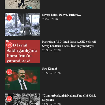
Savaş: Bölge, Dünya, Türkiye…
9
7 Mart 2026
Kahrolsun ABD-İsrail İttifakı, ABD ve İsrail
10
Savaş Lordlarına Karşı İran’ın yanındayız!
28 Şubat 2026
Sıra Kimde?
11
13 Şubat 2026
“Cumhurbaşkanlığı Kabinesi”nde İki Kritik
12
Değişiklik
11 Şubat 2026