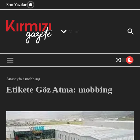
“Devlet Aklı” Kimin Aklı?
İçeriğe atla
Son Yazılar
Jeopolitika, Bölge, Hegemonya…
“Mutlak Butlan” ve Bir Kez Daha Rejimin “Kendinden
Beter Bir Şeye” Dönüşmesi!
Menü
Anasayfa
/
mobbing
Etikete Göz Atma: mobbing