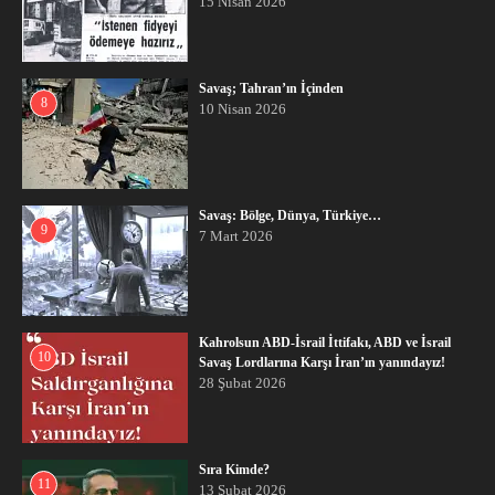
15 Nisan 2026
Savaş; Tahran’ın İçinden
8
10 Nisan 2026
Savaş: Bölge, Dünya, Türkiye…
9
7 Mart 2026
Kahrolsun ABD-İsrail İttifakı, ABD ve İsrail
10
Savaş Lordlarına Karşı İran’ın yanındayız!
28 Şubat 2026
Sıra Kimde?
11
13 Şubat 2026