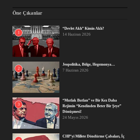
Öne Çıkanlar
“Devlet Aklı” Kimin Aklı?
1
14 Haziran 2026
Jeopolitika, Bölge, Hegemonya…
2
7 Haziran 2026
“Mutlak Butlan” ve Bir Kez Daha
3
Rejimin “Kendinden Beter Bir Şeye”
Dönüşmesi!
24 Mayıs 2026
CHP’yi Millete Döndürme Çabaları, İç