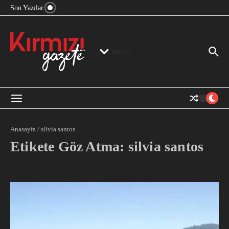
“Devlet Aklı” Kimin Aklı?
İçeriğe atla
Son Yazılar
Jeopolitika, Bölge, Hegemonya…
“Mutlak Butlan” ve Bir Kez Daha Rejimin “Kendinden
Beter Bir Şeye” Dönüşmesi!
Menü
Anasayfa
/
silvia santos
Etikete Göz Atma: silvia santos