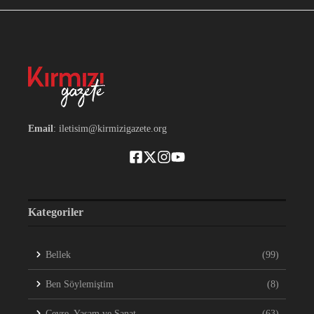
Email
: iletisim@kirmizigazete.org
Kategoriler
Bellek
(99)
Ben Söylemiştim
(8)
Çevre, Yaşam ve Sanat
(63)