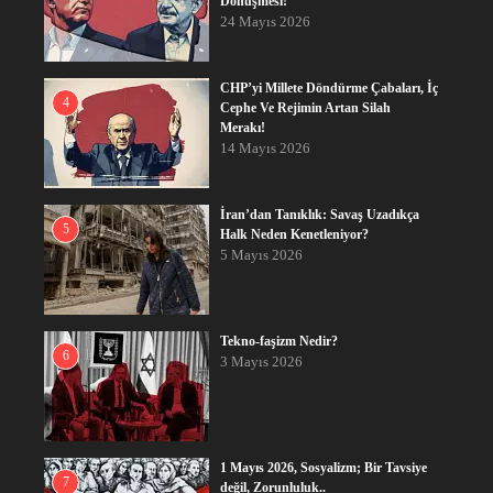
Dönüşmesi!
24 Mayıs 2026
CHP’yi Millete Döndürme Çabaları, İç
4
Cephe Ve Rejimin Artan Silah
Merakı!
14 Mayıs 2026
İran’dan Tanıklık: Savaş Uzadıkça
5
Halk Neden Kenetleniyor?
5 Mayıs 2026
Tekno-faşizm Nedir?
6
3 Mayıs 2026
1 Mayıs 2026, Sosyalizm; Bir Tavsiye
7
değil, Zorunluluk..