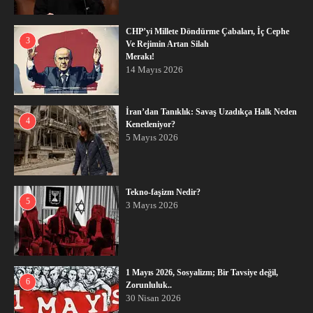
CHP’yi Millete Döndürme Çabaları, İç Cephe
3
Ve Rejimin Artan Silah
Merakı!
14 Mayıs 2026
İran’dan Tanıklık: Savaş Uzadıkça Halk Neden
4
Kenetleniyor?
5 Mayıs 2026
Tekno-faşizm Nedir?
5
3 Mayıs 2026
1 Mayıs 2026, Sosyalizm; Bir Tavsiye değil,
6
Zorunluluk..
30 Nisan 2026