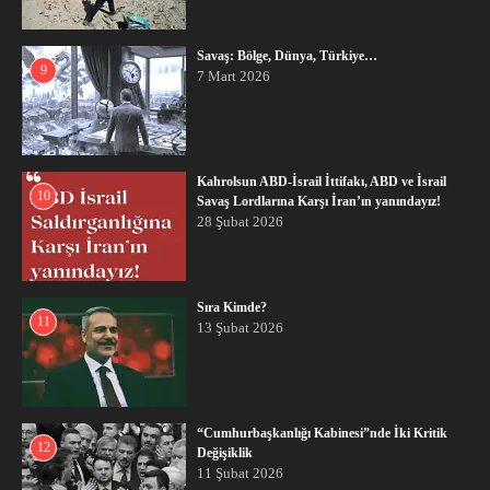
Savaş: Bölge, Dünya, Türkiye…
9
7 Mart 2026
Kahrolsun ABD-İsrail İttifakı, ABD ve İsrail
10
Savaş Lordlarına Karşı İran’ın yanındayız!
28 Şubat 2026
Sıra Kimde?
11
13 Şubat 2026
“Cumhurbaşkanlığı Kabinesi”nde İki Kritik
12
Değişiklik
11 Şubat 2026