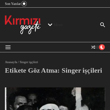
“Devlet Aklı” Kimin Aklı?
İçeriğe atla
Son Yazılar
Jeopolitika, Bölge, Hegemonya…
“Mutlak Butlan” ve Bir Kez Daha Rejimin “Kendinden
Beter Bir Şeye” Dönüşmesi!
Menü
Anasayfa
/
Singer işçileri
Etikete Göz Atma: Singer işçileri