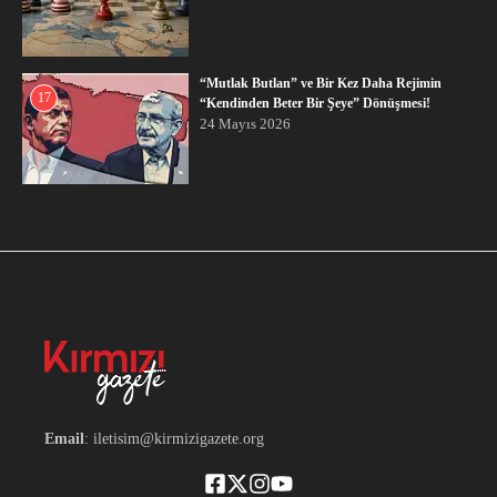
“Mutlak Butlan” ve Bir Kez Daha Rejimin
17
“Kendinden Beter Bir Şeye” Dönüşmesi!
24 Mayıs 2026
Email
: iletisim@kirmizigazete.org