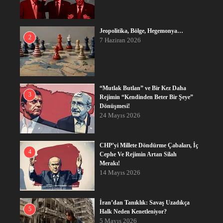
Jeopolitika, Bölge, Hegemonya…
2
7 Haziran 2026
“Mutlak Butlan” ve Bir Kez Daha
3
Rejimin “Kendinden Beter Bir Şeye”
Dönüşmesi!
24 Mayıs 2026
CHP’yi Millete Döndürme Çabaları, İç
4
Cephe Ve Rejimin Artan Silah
Merakı!
14 Mayıs 2026
İran’dan Tanıklık: Savaş Uzadıkça
5
Halk Neden Kenetleniyor?
5 Mayıs 2026