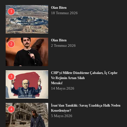
Olan Biten
1
18 Temmuz 2026
Olan Biten
2
2 Temmuz 2026
CHP’yi Millete Döndürme Çabaları, İç Cephe
3
Ve Rejimin Artan Silah
Merakı!
14 Mayıs 2026
İran’dan Tanıklık: Savaş Uzadıkça Halk Neden
4
Kenetleniyor?
5 Mayıs 2026