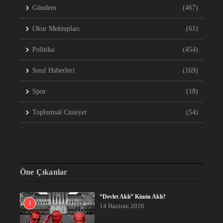
Gündem
(467)
Okur Mektupları
(61)
Politika
(454)
Sınıf Haberleri
(169)
Spor
(18)
Toplumsal Cinsiyet
(54)
Öne Çıkanlar
“Devlet Aklı” Kimin Aklı?
1
14 Haziran 2026