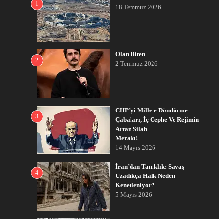
1
18 Temmuz 2026
Olan Biten
2
2 Temmuz 2026
CHP’yi Millete Döndürme
3
Çabaları, İç Cephe Ve Rejimin
Artan Silah
Merakı!
14 Mayıs 2026
İran’dan Tanıklık: Savaş
4
Uzadıkça Halk Neden
Kenetleniyor?
5 Mayıs 2026