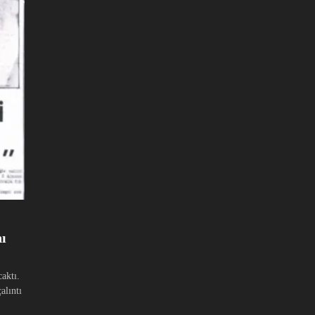
ı
caktı.
alıntı