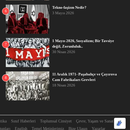
Tekno-faşizm Nedir?
6
3 Mayıs 2026
1 Mayıs 2026, Sosyalizm; Bir Tavsiye
7
değil, Zorunluluk..
30 Nisan 2026
11 Aralık 1971- Paşabahçe ve Çayırova
8
Cam Fabrikaları Grevleri
18 Nisan 2026
itika
Sınıf Haberleri
Toplumsal Cinsiyet
Çevre, Yaşam ve Sanat
upları
English
Temel Metinlerimiz
Bize Ulaşın
Yazarlar