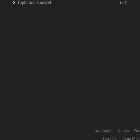
Toplumsal Cinsiyet
(54)
Ana Sayfa
Dünya
Pol
Gençlik
Okur Mekt