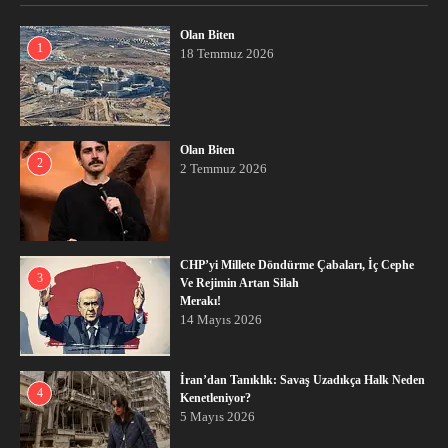
Olan Biten
1
18 Temmuz 2026
Olan Biten
2
2 Temmuz 2026
CHP’yi Millete Döndürme Çabaları, İç Cephe
3
Ve Rejimin Artan Silah
Merakı!
14 Mayıs 2026
İran’dan Tanıklık: Savaş Uzadıkça Halk Neden
4
Kenetleniyor?
5 Mayıs 2026