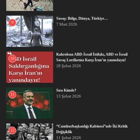
Savaş: Bölge, Dünya, Türkiye…
9
7 Mart 2026
Kahrolsun ABD-İsrail İttifakı, ABD ve İsrail
10
Savaş Lordlarına Karşı İran’ın yanındayız!
28 Şubat 2026
Sıra Kimde?
11
13 Şubat 2026
“Cumhurbaşkanlığı Kabinesi”nde İki Kritik
12
Değişiklik
11 Şubat 2026