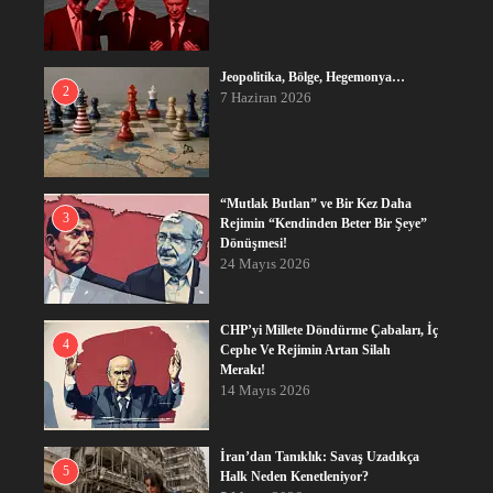
Jeopolitika, Bölge, Hegemonya…
2
7 Haziran 2026
“Mutlak Butlan” ve Bir Kez Daha
3
Rejimin “Kendinden Beter Bir Şeye”
Dönüşmesi!
24 Mayıs 2026
CHP’yi Millete Döndürme Çabaları, İç
4
Cephe Ve Rejimin Artan Silah
Merakı!
14 Mayıs 2026
İran’dan Tanıklık: Savaş Uzadıkça
5
Halk Neden Kenetleniyor?