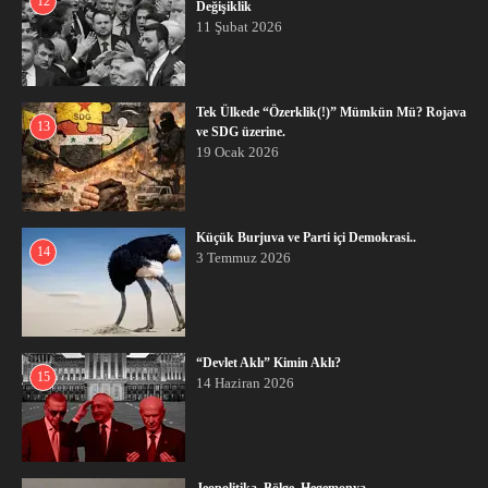
12
Değişiklik
11 Şubat 2026
Tek Ülkede “Özerklik(!)” Mümkün Mü? Rojava
13
ve SDG üzerine.
19 Ocak 2026
Küçük Burjuva ve Parti içi Demokrasi..
14
3 Temmuz 2026
“Devlet Aklı” Kimin Aklı?
15
14 Haziran 2026
Jeopolitika, Bölge, Hegemonya…