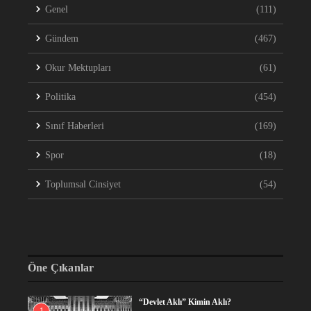
Genel
(111)
Gündem
(467)
Okur Mektupları
(61)
Politika
(454)
Sınıf Haberleri
(169)
Spor
(18)
Toplumsal Cinsiyet
(54)
Öne Çıkanlar
“Devlet Aklı” Kimin Aklı?
1