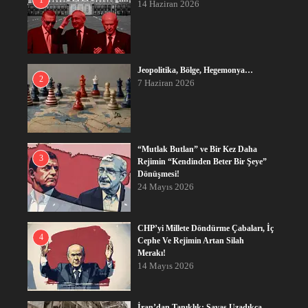
14 Haziran 2026
Jeopolitika, Bölge, Hegemonya…
2
7 Haziran 2026
“Mutlak Butlan” ve Bir Kez Daha
3
Rejimin “Kendinden Beter Bir Şeye”
Dönüşmesi!
24 Mayıs 2026
CHP’yi Millete Döndürme Çabaları, İç
4
Cephe Ve Rejimin Artan Silah
Merakı!
14 Mayıs 2026
İran’dan Tanıklık: Savaş Uzadıkça