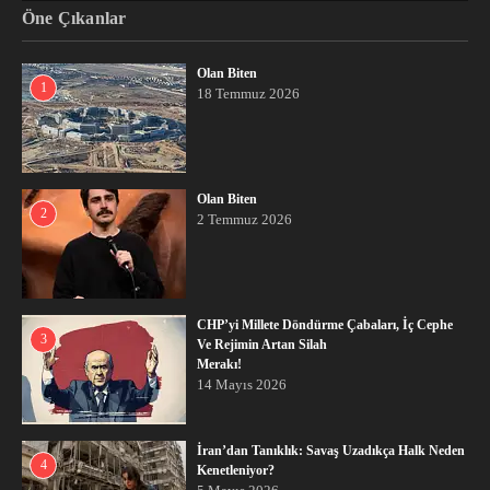
Öne Çıkanlar
Olan Biten
1
18 Temmuz 2026
Olan Biten
2
2 Temmuz 2026
CHP’yi Millete Döndürme Çabaları, İç Cephe
3
Ve Rejimin Artan Silah
Merakı!
14 Mayıs 2026
İran’dan Tanıklık: Savaş Uzadıkça Halk Neden
4
Kenetleniyor?