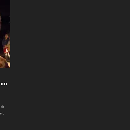
nın
bir
ya,