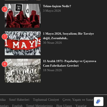
Tekno-faşizm Nedir?
6
3 Mayıs 2026
1 Mayıs 2026, Sosyalizm; Bir Tavsiye
7
değil, Zorunluluk..
30 Nisan 2026
11 Aralık 1971- Paşabahçe ve Çayırova
8
Cam Fabrikaları Grevleri
18 Nisan 2026
itika
Sınıf Haberleri
Toplumsal Cinsiyet
Çevre, Yaşam ve Sanat
upları
English
Temel Metinlerimiz
Bize Ulaşın
Yazarlar