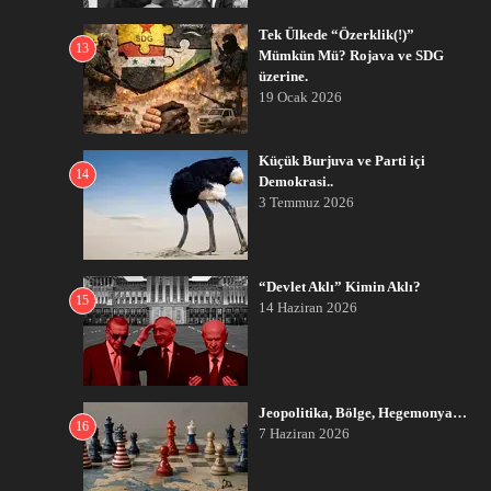
Tek Ülkede “Özerklik(!)”
13
Mümkün Mü? Rojava ve SDG
üzerine.
19 Ocak 2026
Küçük Burjuva ve Parti içi
14
Demokrasi..
3 Temmuz 2026
“Devlet Aklı” Kimin Aklı?
15
14 Haziran 2026
Jeopolitika, Bölge, Hegemonya…
16
7 Haziran 2026