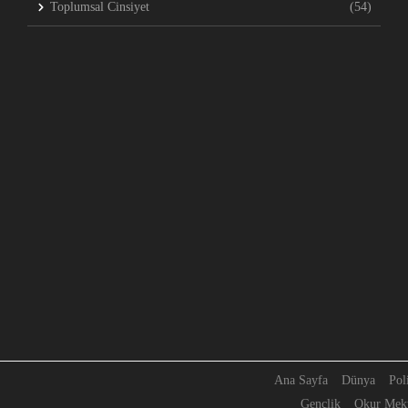
Toplumsal Cinsiyet
(54)
Ana Sayfa
Dünya
Pol
Gençlik
Okur Mekt