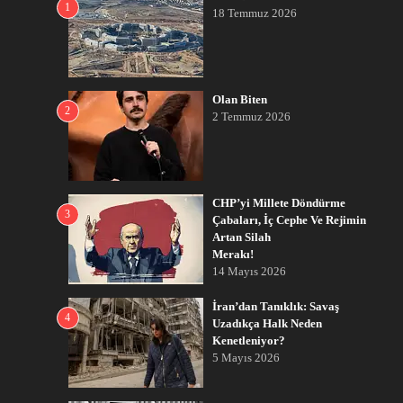
1
18 Temmuz 2026
Olan Biten
2
2 Temmuz 2026
CHP’yi Millete Döndürme
3
Çabaları, İç Cephe Ve Rejimin
Artan Silah
Merakı!
14 Mayıs 2026
İran’dan Tanıklık: Savaş
4
Uzadıkça Halk Neden
Kenetleniyor?
5 Mayıs 2026