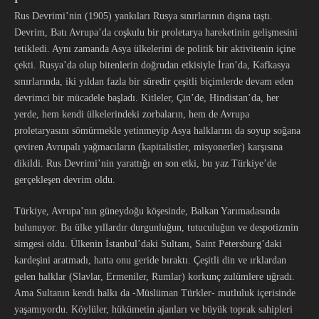
Rus Devrimi’nin (1905) yankıları Rusya sınırlarının dışına taştı.
Devrim, Batı Avrupa’da coşkulu bir proletarya hareketinin gelişmesini
tetikledi. Aynı zamanda Asya ülkelerini de politik bir aktivitenin içine
çekti. Rusya’da olup bitenlerin doğrudan etkisiyle İran’da, Kafkasya
sınırlarında, iki yıldan fazla bir süredir çeşitli biçimlerde devam eden
devrimci bir mücadele başladı. Kitleler, Çin’de, Hindistan’da, her
yerde, hem kendi ülkelerindeki zorbaların, hem de Avrupa
proletaryasını sömürmekle yetinmeyip Asya halklarını da soyup soğana
çeviren Avrupalı yağmacıların (kapitalistler, misyonerler) karşısına
dikildi. Rus Devrimi’nin yarattığı en son etki, bu yaz Türkiye’de
gerçekleşen devrim oldu.
Türkiye, Avrupa’nın güneydoğu köşesinde, Balkan Yarımadasında
bulunuyor. Bu ülke yıllardır durgunluğun, tutuculuğun ve despotizmin
simgesi oldu. Ülkenin İstanbul’daki Sultanı, Saint Petersburg’daki
kardeşini aratmadı, hatta onu geride bıraktı. Çeşitli din ve ırklardan
gelen halklar (Slavlar, Ermeniler, Rumlar) korkunç zulümlere uğradı.
Ama Sultanın kendi halkı da -Müslüman Türkler- mutluluk içerisinde
yaşamıyordu. Köylüler, hükümetin ajanları ve büyük toprak sahipleri