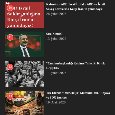
Kahrolsun ABD-İsrail İttifakı, ABD ve İsrail
10
Savaş Lordlarına Karşı İran’ın yanındayız!
28 Şubat 2026
Sıra Kimde?
11
13 Şubat 2026
“Cumhurbaşkanlığı Kabinesi”nde İki Kritik
12
Değişiklik
11 Şubat 2026
Tek Ülkede “Özerklik(!)” Mümkün Mü? Rojava
13
ve SDG üzerine.
19 Ocak 2026