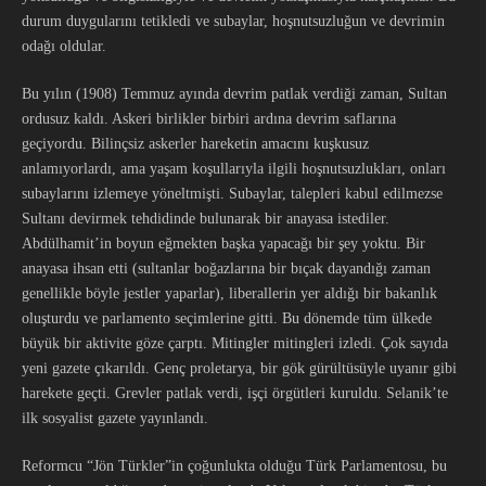
durum duygularını tetikledi ve subaylar, hoşnutsuzluğun ve devrimin
odağı oldular.
Bu yılın (1908) Temmuz ayında devrim patlak verdiği zaman, Sultan
ordusuz kaldı. Askeri birlikler birbiri ardına devrim saflarına
geçiyordu. Bilinçsiz askerler hareketin amacını kuşkusuz
anlamıyorlardı, ama yaşam koşullarıyla ilgili hoşnutsuzlukları, onları
subaylarını izlemeye yöneltmişti. Subaylar, talepleri kabul edilmezse
Sultanı devirmek tehdidinde bulunarak bir anayasa istediler.
Abdülhamit’in boyun eğmekten başka yapacağı bir şey yoktu. Bir
anayasa ihsan etti (sultanlar boğazlarına bir bıçak dayandığı zaman
genellikle böyle jestler yaparlar), liberallerin yer aldığı bir bakanlık
oluşturdu ve parlamento seçimlerine gitti. Bu dönemde tüm ülkede
büyük bir aktivite göze çarptı. Mitingler mitingleri izledi. Çok sayıda
yeni gazete çıkarıldı. Genç proletarya, bir gök gürültüsüyle uyanır gibi
harekete geçti. Grevler patlak verdi, işçi örgütleri kuruldu. Selanik’te
ilk sosyalist gazete yayınlandı.
Reformcu “Jön Türkler”in çoğunlukta olduğu Türk Parlamentosu, bu