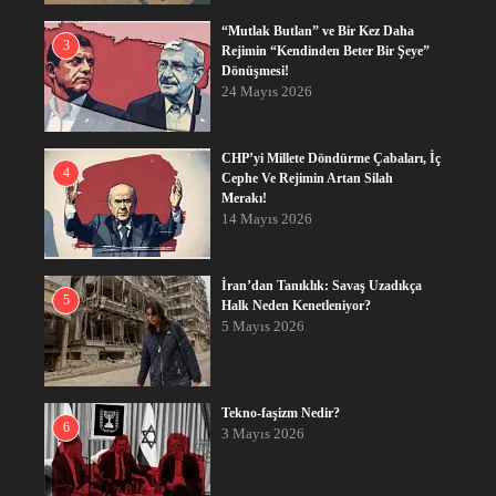
“Mutlak Butlan” ve Bir Kez Daha
3
Rejimin “Kendinden Beter Bir Şeye”
Dönüşmesi!
24 Mayıs 2026
CHP’yi Millete Döndürme Çabaları, İç
4
Cephe Ve Rejimin Artan Silah
Merakı!
14 Mayıs 2026
İran’dan Tanıklık: Savaş Uzadıkça
5
Halk Neden Kenetleniyor?
5 Mayıs 2026
Tekno-faşizm Nedir?
6
3 Mayıs 2026