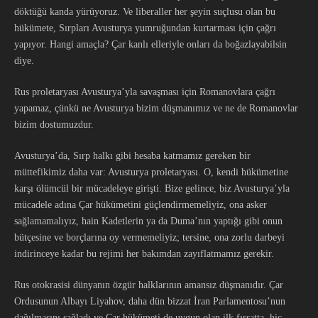
döktüğü kanda yürüyoruz. Ve liberaller her şeyin suçlusu olan bu
hükümete, Sırpları Avusturya yumruğundan kurtarması için çağrı
yapıyor. Hangi amaçla? Çar kanlı elleriyle onları da boğazlayabilsin
diye.
Rus proletaryası Avusturya’yla savaşması için Romanovlara çağrı
yapamaz, çünkü ne Avusturya bizim düşmanımız ve ne de Romanovlar
bizim dostumuzdur.
Avusturya’da, Sırp halkı gibi hesaba katmamız gereken bir
müttefikimiz daha var: Avusturya proletaryası. O, kendi hükümetine
karşı ölümcül bir mücadeleye girişti. Bize gelince, biz Avusturya’yla
mücadele adına Çar hükümetini güçlendirmemeliyiz, ona asker
sağlamamalıyız, hain Kadetlerin ya da Duma’nın yaptığı gibi onun
bütçesine ve borçlarına oy vermemeliyiz; tersine, ona zorlu darbeyi
indirinceye kadar bu rejimi her bakımdan zayıflatmamız gerekir.
Rus otokrasisi dünyanın özgür halklarının amansız düşmanıdır. Çar
Ordusunun Albayı Liyahov, daha dün bizzat İran Parlamentosu’nun
dağılmasını sağladı ve Çar hükümeti de uygun olan ilk fırsatta, hiç