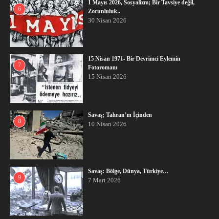
1 Mayıs 2026, Sosyalizm; Bir Tavsiye değil,
6
Zorunluluk..
30 Nisan 2026
15 Nisan 1971- Bir Devrimci Eylemin
7
Fotoromanı
15 Nisan 2026
Savaş; Tahran’ın İçinden
8
10 Nisan 2026
Savaş: Bölge, Dünya, Türkiye…
9
7 Mart 2026