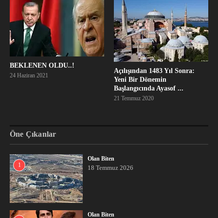
BEKLENEN OLDU..!
Açılışından 1483 Yıl Sonra:
24 Haziran 2021
Yeni Bir Dönemin
Başlangıcında Ayasof ...
21 Temmuz 2020
Öne Çıkanlar
Olan Biten
1
18 Temmuz 2026
Olan Biten