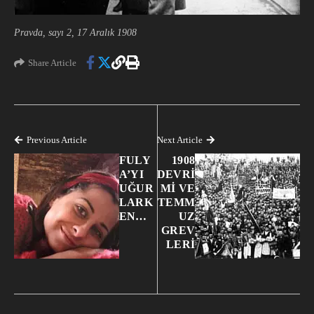
Pravda, sayı 2, 17 Aralık 1908
Share Article
Previous Article
Next Article
FULY
1908
A’YI
DEVRİ
UĞUR
Mİ VE
LARK
TEMM
EN…
UZ
GREV
LERİ