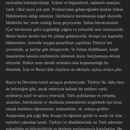
tarafından köleleştirilmişti. Yoksul ve bilgisizlerdi, saplantılı inançları
vardı. Okul sayısı çok azdı. Proletaryanın gelişeceğinden korkan Sultan
Hükümetinin aldığı önlemler, fabrikaların kurulmasına engel oluyordu.
Muhbirler her yerde ortalığı kırıp geçiriyordu. Sultan bürokrasisinin
(Çar bürokrasisi gibi) uyguladığı yağma ve yolsuzluk sınır tanımıyordu.
Bütün bunlar devleti tam bir çöküşe götürüyordu. Avrupa’nın kapitalist
hükümetleri, üzerinde soygun pazarlıkları yaptıkları Türkiye’nin
çevresinde, aç kurtlar gibi dolaşıyordu. Ve Sultan Abdülhamit, kendi
insanlarının kanının emilmesiyle ödenmek üzere, borçlanmaya devam
ediyordu. Halkın uzun süredir artmakta olan hoşnutsuzluğu bu
dönemde, İran ve Rusya’daki olayların da etkisiyle, açıkça ortaya çıktı.
Rusya’da Devrimin temel savaşçısı proletaryadır. Türkiye’de, daha önce
de belirttiğim gibi, ancak embriyon halinde bir endüstri vardı;
proletarya zayıf ve sayıca yetersizdi. Türk aydınlarının en yetişmiş
unsurları, fabrikalarda ve okullarda yeteneklerini sergilemek için biraz
olanak bulabilen öğretmenler, mühendisler, vb. orduya girdiler.
Aralarından pek çoğu Batı Avrupa’da öğrenim gördü ve orada var olan
rejimleri yakından tanıdı; Türkiye’ye döndüklerinde ise Türk askerinin
yoksulluğu ve bilgisizliğiyle ve devletin yozlaşmasıyla karşılaştılar. Bu