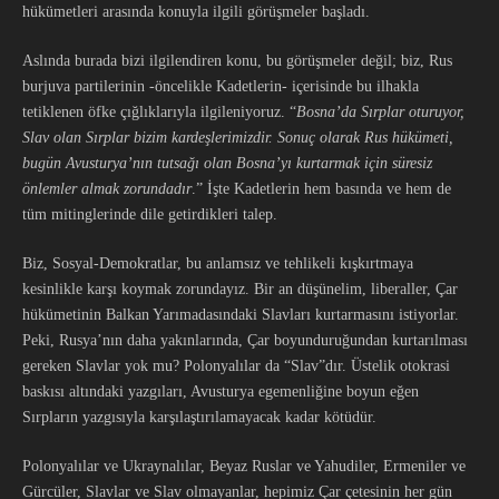
hükümetleri arasında konuyla ilgili görüşmeler başladı.
Aslında burada bizi ilgilendiren konu, bu görüşmeler değil; biz, Rus
burjuva partilerinin -öncelikle Kadetlerin- içerisinde bu ilhakla
tetiklenen öfke çığlıklarıyla ilgileniyoruz. “
Bosna’da Sırplar oturuyor,
Slav olan Sırplar bizim kardeşlerimizdir. Sonuç olarak Rus hükümeti,
bugün Avusturya’nın tutsağı olan Bosna’yı kurtarmak için süresiz
önlemler almak zorundadır
.” İşte Kadetlerin hem basında ve hem de
tüm mitinglerinde dile getirdikleri talep.
Biz, Sosyal-Demokratlar, bu anlamsız ve tehlikeli kışkırtmaya
kesinlikle karşı koymak zorundayız. Bir an düşünelim, liberaller, Çar
hükümetinin Balkan Yarımadasındaki Slavları kurtarmasını istiyorlar.
Peki, Rusya’nın daha yakınlarında, Çar boyunduruğundan kurtarılması
gereken Slavlar yok mu? Polonyalılar da “Slav”dır. Üstelik otokrasi
baskısı altındaki yazgıları, Avusturya egemenliğine boyun eğen
Sırpların yazgısıyla karşılaştırılamayacak kadar kötüdür.
Polonyalılar ve Ukraynalılar, Beyaz Ruslar ve Yahudiler, Ermeniler ve
Gürcüler, Slavlar ve Slav olmayanlar, hepimiz Çar çetesinin her gün