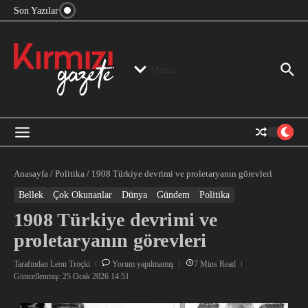
“Devlet Aklı” Kimin Aklı?
İçeriğe atla
Son Yazılar
Jeopolitika, Bölge, Hegemonya…
“Mutlak Butlan” ve Bir Kez Daha Rejimin “Kendinden
Beter Bir Şeye” Dönüşmesi!
Menü
Anasayfa
/
Politika
/
1908 Türkiye devrimi ve proletaryanın görevleri
Bellek
Çok Okunanlar
Dünya
Gündem
Politika
1908 Türkiye devrimi ve
proletaryanın görevleri
Tarafından
Leon Troçki
Yorum yapılmamış
7 Mins Read
Güncellenmiş: 25 Ocak 2026
14:51