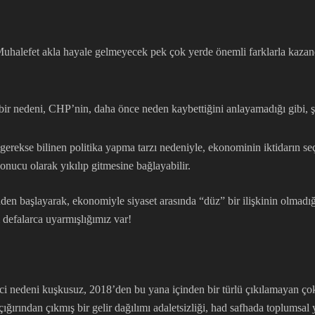
uhalefet akla hayale gelmeyecek pek çok yerde önemli farklarla kazand
bir nedeni, CHP’nin, daha önce neden kaybettiğini anlayamadığı gibi,
gerekse bilinen politika yapma tarzı nedeniyle, ekonominin iktidarın seç
nucu olarak yıkılıp gitmesine bağlayabilir.
en başlayarak, ekonomiyle siyaset arasında “düz” bir ilişkinin olmadığı
defalarca uyarmışlığımız var!
yici nedeni kuşkusuz, 2018’den bu yana içinden bir türlü çıkılamayan ço
 çığırından çıkmış bir gelir dağılımı adaletsizliği, had safhada toplums