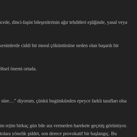
e, dinci-faşist bileşenlerinin ağır tehditleri eşliğinde, yasal veya
esimlerde ciddi bir moral çöküntüsüne neden olan başarılı bir
ihsel önemi ortada.
“Bir süre…” diyorum, çünkü bugünkünden epeyce farklı tarafları olsa
im rejim birkaç gün bile ara vermeden harekete geçmiş görünüyor.
lara yönelik şiddet, son derece provokatif bir başlangıç. Bu