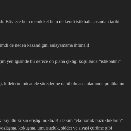
ı. Böylece hem memleket hem de kendi istikbali açısından tarihi
 şimdi de neden kazandığını anlayamama ihtimali!
im yenilgisinde bu derece ön plana çıktığı koşullarda “istikbalini”
, kitlelerin mücadele süreçlerine dahil olması anlamında politikanın
k boyutlu krizin eriştiği nokta. Bir takım “ekonomik bozuklukların”
al yozlaşma, kokuşma, umutsuzluk, şiddet ve siyasi çürüme gibi