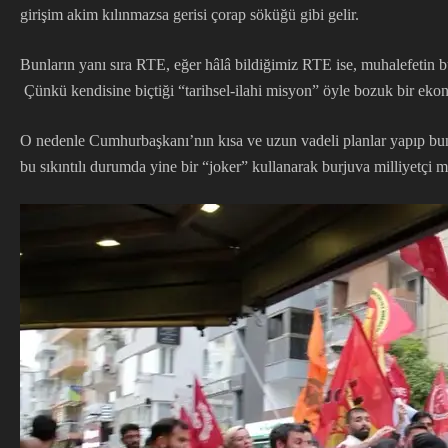
girişim akim kılınmazsa gerisi çorap söküğü gibi gelir.
Bunların yanı sıra RTE, eğer hâlâ bildiğimiz RTE ise, muhalefetin b
Çünkü kendisine biçtiği “tarihsel-ilahi misyon” öyle bozuk bir ekon
O nedenle Cumhurbaşkanı’nın kısa ve uzun vadeli planlar yapıp bun
bu sıkıntılı durumda yine bir “joker” kullanarak burjuva milliyetçi mu