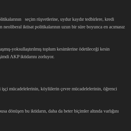
ikalarının seçim rüşvetlerine, uydur kaydır tedbirlere, kredi
n neoliberal iktisat politikalarının uzun bir süre boyunca en acımasız
laşmış-yoksullaştırılmış toplum kesimlerine ödetileceği kesin
şimdi AKP iktidarını zorluyor.
i işçi mücadelelerinin, köylülerin çevre mücadelelerinin, öğrenci
sa dönüşen bu iktidarın, daha da beter biçimler altında varlığını