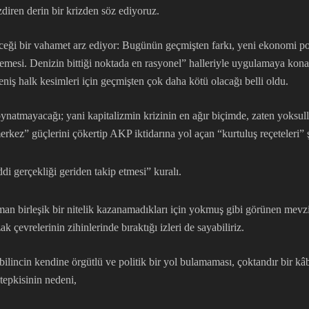
ezdiren derin bir krizden söz ediyoruz.
i bir vahamet arz ediyor: Bugünün geçmişten farkı, yeni ekonomi polit
rmemesi. Denizin bittiği noktada en rasyonel” halleriyle uygulamaya kona
geniş halk kesimleri için geçmişten çok daha kötü olacağı belli oldu.
 oynatmayacağı; yani kapitalizmin krizinin en ağır biçimde, zaten yoksul
erkez” güçlerini çökertip AKP iktidarına yol açan “kurtuluş reçeteleri” 
i gerçekliği geriden takip etmesi” kuralı.
zaman birleşik bir nitelik kazanamadıkları için yokmuş gibi görünen mevz
k çevrelerinin zihinlerinde bıraktığı izleri de sayabiliriz.
incin kendine örgütlü ve politik bir yol bulamaması, çoktandır bir kâbu
tepkisinin nedeni,