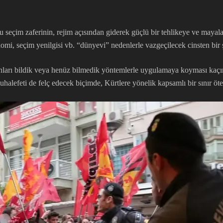
u seçim zaferinin, rejim açısından giderek güçlü bir tehlikeye ve maya
omi, seçim yenilgisi vb. “dünyevi” nedenlerle vazgeçilecek cinsten bir 
ları bildik veya henüz bilmedik yöntemlerle uygulamaya koyması kaçını
halefeti de felç edecek biçimde, Kürtlere yönelik kapsamlı bir sınır ötes