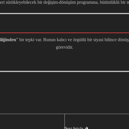
leri sürükleyebilecek bir değişim-dönüşüm programına, bütünlüklü bir m
liğinden
” bir tepki var. Bunun kalıcı ve örgütlü bir siyasi bilince dönü
görevidir.
Next Article