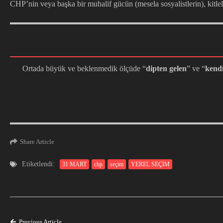
CHP’nin veya başka bir muhalif gücün (mesela sosyalistlerin), kitle
Ortada büyük ve beklenmedik ölçüde “
dipten gelen
” ve “
kendi
Share Article
Etiketlendi:
31 MART
chp
seçim
YEREL SEÇİM
Previous Article