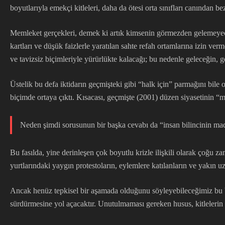
boyutlarıyla emekçi kitleleri, daha da ötesi orta sınıfları canından b
Memleket gerçekleri, demek ki artık kimsenin görmezden gelemeyeceğ
kartları ve düşük faizlerle yaratılan sahte refah ortamlarına izin ve
ve tavizsiz biçimleriyle yürürlükte kalacağı; bu nedenle geleceğin, 
Üstelik bu defa iktidarın geçmişteki gibi “halk için” parmağını bile
biçimde ortaya çıktı. Kısacası, geçmişte (2001) düzen siyasetinin “m
Neden şimdi sorusunun bir başka cevabı da “insan bilincinin madd
Bu fasılda, yine derinleşen çok boyutlu krizle ilişkili olarak çoğu 
yurtlarındaki yaygın protestoların, eylemlere katılanların ve yakın uza
Ancak henüz tepkisel bir aşamada olduğunu söyleyebileceğimiz bu bil
sürdürmesine yol açacaktır. Unutulmaması gereken husus, kitlelerin 