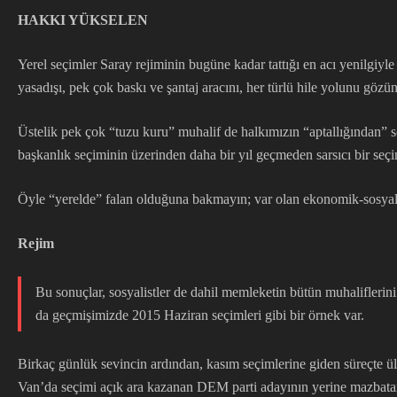
HAKKI YÜKSELEN
Yerel seçimler Saray rejiminin bugüne kadar tattığı en acı yenilgiyle
yasadışı, pek çok baskı ve şantaj aracını, her türlü hile yolunu göz
Üstelik pek çok “tuzu kuru” muhalif de halkımızın “aptallığından” 
başkanlık seçiminin üzerinden daha bir yıl geçmeden sarsıcı bir seç
Öyle “yerelde” falan olduğuna bakmayın; var olan ekonomik-sosyal-si
Rejim
Bu sonuçlar, sosyalistler de dahil memleketin bütün muhaliflerini
da geçmişimizde 2015 Haziran seçimleri gibi bir örnek var.
Birkaç günlük sevincin ardından, kasım seçimlerine giden süreçte 
Van’da seçimi açık ara kazanan DEM parti adayının yerine mazbatanı