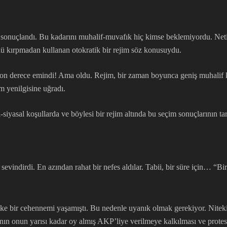
 sonuçlandı. Bu kadarını muhalif-muvafık hiç kimse beklemiyordu. Neticed
ünü kırpmadan kullanan otokratik bir rejim söz konusuydu.
son derece emindi! Ama oldu. Rejim, bir zaman boyunca geniş muhalif k
im yenilgisine uğradı.
yasal koşullarda ve böylesi bir rejim altında bu seçim sonuçlarının tar
 sevindirdi. En azından rahat bir nefes aldılar. Tabii, bir süre için… 
ülke bir cehennemi yaşamıştı. Bu nedenle uyanık olmak gerekiyor. Nitek
n onun yarısı kadar oy almış AKP’liye verilmeye kalkılması ve protesto