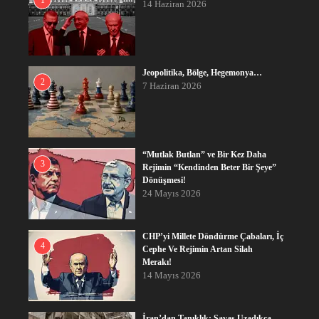
1
14 Haziran 2026
Jeopolitika, Bölge, Hegemonya…
2
7 Haziran 2026
“Mutlak Butlan” ve Bir Kez Daha
3
Rejimin “Kendinden Beter Bir Şeye”
Dönüşmesi!
24 Mayıs 2026
CHP’yi Millete Döndürme Çabaları, İç
4
Cephe Ve Rejimin Artan Silah
Merakı!
14 Mayıs 2026
İran’dan Tanıklık: Savaş Uzadıkça