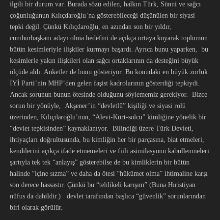
ilgili bir durum var. Burada sözü edilen, halkın Türk, Sünni ve sağcı
çoğunluğunun Kılıçdaroğlu’na gösterebileceği düşünülen bir siyasi
tepki değil. Çünkü Kılıçdaroğlu, en azından son bir yıldır,
cumhurbaşkanı adayı olma hedefini de açıkça ortaya koyarak toplumun
bütün kesimleriyle ilişkiler kurmayı başardı. Ayrıca bunu yaparken, bu
kesimlerle yakın ilişkileri olan sağcı ortaklarının da desteğini büyük
ölçüde aldı. Anketler de bunu gösteriyor. Bu konudaki en büyük zorluk
İYİ Parti’nin MHP’den gelen faşist kadrolarının gösterdiği tepkiydi.
Ancak sorunun bunun ötesinde olduğunu söylememiz gerekiyor. Bizce
sorun bir yönüyle, Akşener’in “devletlû” kişiliği ve siyasi rolü
üzerinden, Kılıçdaroğlu’nun, “Alevi-Kürt-solcu” kimliğine yönelik bir
“devlet tepkisinden” kaynaklanıyor. Bilindiği üzere Türk Devleti,
ihtiyaçları doğrultusunda, bu kimliğin her bir parçasına, biat etmeleri,
kendilerini açıkça ifade etmemeleri ve fiili asimilasyonu kabullenmeleri
şartıyla tek tek “anlayış” gösterebilse de bu kimliklerin bir bütün
halinde “içine sızma” ve daha da ötesi “hükümet olma” ihtimaline karşı
son derece hassastır. Çünkü bu “tehlikeli karışım” (Buna Hıristiyan
nüfus da dahildir.) devlet tarafından başlıca “güvenlik” sorunlarından
biri olarak görülür.