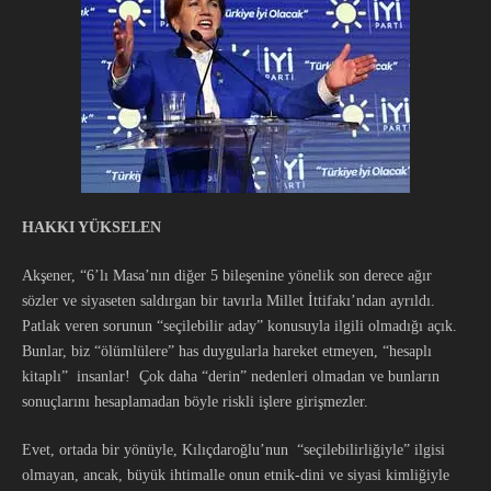
HAKKI YÜKSELEN
Akşener, “6’lı Masa’nın diğer 5 bileşenine yönelik son derece ağır
sözler ve siyaseten saldırgan bir tavırla Millet İttifakı’ndan ayrıldı.
Patlak veren sorunun “seçilebilir aday” konusuyla ilgili olmadığı açık.
Bunlar, biz “ölümlülere” has duygularla hareket etmeyen, “hesaplı
kitaplı” insanlar! Çok daha “derin” nedenleri olmadan ve bunların
sonuçlarını hesaplamadan böyle riskli işlere girişmezler.
Evet, ortada bir yönüyle, Kılıçdaroğlu’nun “seçilebilirliğiyle” ilgisi
olmayan, ancak, büyük ihtimalle onun etnik-dini ve siyasi kimliğiyle