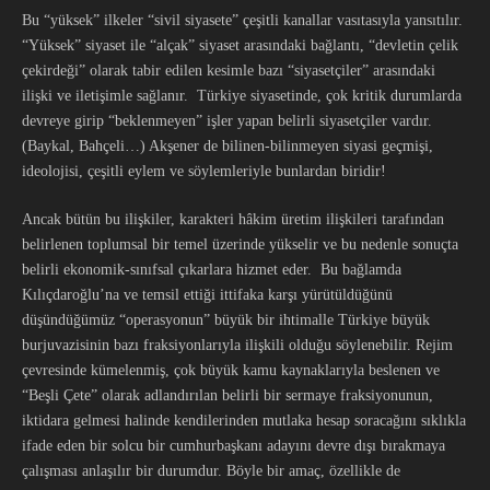
Bu “yüksek” ilkeler “sivil siyasete” çeşitli kanallar vasıtasıyla yansıtılır.
“Yüksek” siyaset ile “alçak” siyaset arasındaki bağlantı, “devletin çelik
çekirdeği” olarak tabir edilen kesimle bazı “siyasetçiler” arasındaki
ilişki ve iletişimle sağlanır. Türkiye siyasetinde, çok kritik durumlarda
devreye girip “beklenmeyen” işler yapan belirli siyasetçiler vardır.
(Baykal, Bahçeli…) Akşener de bilinen-bilinmeyen siyasi geçmişi,
ideolojisi, çeşitli eylem ve söylemleriyle bunlardan biridir!
Ancak bütün bu ilişkiler, karakteri hâkim üretim ilişkileri tarafından
belirlenen toplumsal bir temel üzerinde yükselir ve bu nedenle sonuçta
belirli ekonomik-sınıfsal çıkarlara hizmet eder. Bu bağlamda
Kılıçdaroğlu’na ve temsil ettiği ittifaka karşı yürütüldüğünü
düşündüğümüz “operasyonun” büyük bir ihtimalle Türkiye büyük
burjuvazisinin bazı fraksiyonlarıyla ilişkili olduğu söylenebilir. Rejim
çevresinde kümelenmiş, çok büyük kamu kaynaklarıyla beslenen ve
“Beşli Çete” olarak adlandırılan belirli bir sermaye fraksiyonunun,
iktidara gelmesi halinde kendilerinden mutlaka hesap soracağını sıklıkla
ifade eden bir solcu bir cumhurbaşkanı adayını devre dışı bırakmaya
çalışması anlaşılır bir durumdur. Böyle bir amaç, özellikle de