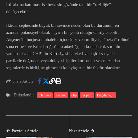
İttifakı’na katılması ise herkesin gözünde tam bir “rezilliğe”
dönüşecektir.
İktidar cephesinde büyük bir sevince neden olan bu durumun, en
azından potansiyel olarak hayırlı bir yönü olduğu da söylenebilir.
Akşener’in burjuva muhalefet içindeki şoven milliyetçi “bekçi” rolünün
sona ermesi ve Kılıçdaroğlu’nun adaylığı, bu konuda çok sorunlu
yanları olsa da CHP’nin Kürt siyasi hareketi ve çeşitli sosyalist
partilerle doğrudan veya dolaylı ilişkiler kurmasını ve en azından
seçimlerde iş birliğine gitmesini kolaylaştırıcı bir faktör olacaktır.
Share Article
Etiketlendi:
6'lı masa
akşener
chp
iyi parti
kılıçdaroğlu
Previous Article
Next Article