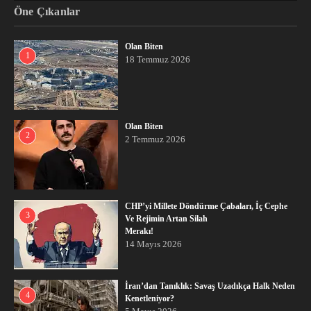
Öne Çıkanlar
Olan Biten
1
18 Temmuz 2026
Olan Biten
2
2 Temmuz 2026
CHP’yi Millete Döndürme Çabaları, İç Cephe
3
Ve Rejimin Artan Silah
Merakı!
14 Mayıs 2026
İran’dan Tanıklık: Savaş Uzadıkça Halk Neden
4
Kenetleniyor?