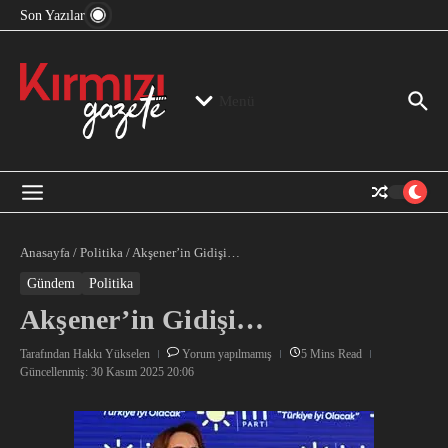
“Devlet Aklı” Kimin Aklı?
İçeriğe atla
Son Yazılar
Jeopolitika, Bölge, Hegemonya…
“Mutlak Butlan” ve Bir Kez Daha Rejimin “Kendinden
Beter Bir Şeye” Dönüşmesi!
Menü
Anasayfa
/
Politika
/
Akşener’in Gidişi…
Gündem
Politika
Akşener’in Gidişi…
Tarafından
Hakkı Yükselen
Yorum yapılmamış
5 Mins Read
Güncellenmiş: 30 Kasım 2025
20:06