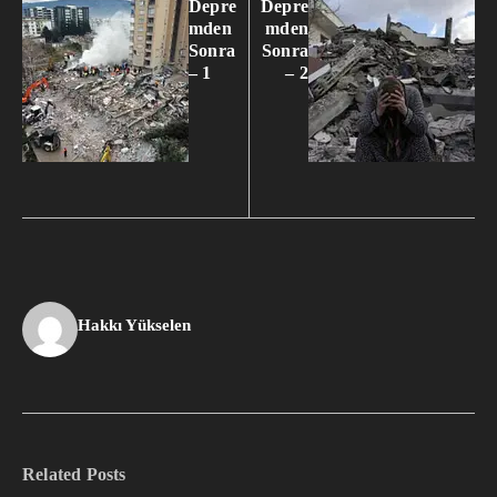
Depre
Depre
mden
mden
Sonra
Sonra
– 1
– 2
Hakkı Yükselen
Related Posts