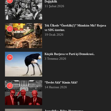
12
Değişiklik
11 Şubat 2026
Tek Ülkede “Özerklik(!)” Mümkün Mü? Rojava
13
ve SDG üzerine.
19 Ocak 2026
Küçük Burjuva ve Parti içi Demokrasi..
14
3 Temmuz 2026
“Devlet Aklı” Kimin Aklı?
15
14 Haziran 2026