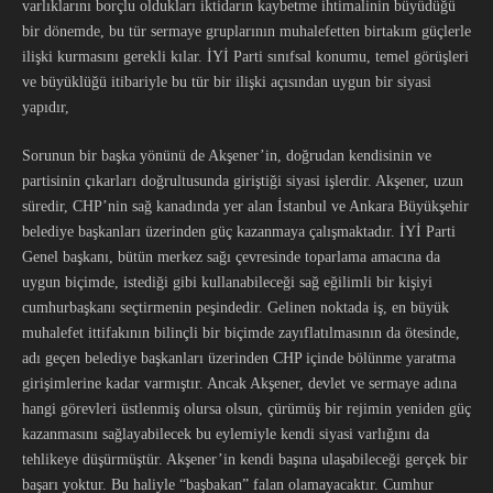
varlıklarını borçlu oldukları iktidarın kaybetme ihtimalinin büyüdüğü
bir dönemde, bu tür sermaye gruplarının muhalefetten birtakım güçlerle
ilişki kurmasını gerekli kılar. İYİ Parti sınıfsal konumu, temel görüşleri
ve büyüklüğü itibariyle bu tür bir ilişki açısından uygun bir siyasi
yapıdır,
Sorunun bir başka yönünü de Akşener’in, doğrudan kendisinin ve
partisinin çıkarları doğrultusunda giriştiği siyasi işlerdir. Akşener, uzun
süredir, CHP’nin sağ kanadında yer alan İstanbul ve Ankara Büyükşehir
belediye başkanları üzerinden güç kazanmaya çalışmaktadır. İYİ Parti
Genel başkanı, bütün merkez sağı çevresinde toparlama amacına da
uygun biçimde, istediği gibi kullanabileceği sağ eğilimli bir kişiyi
cumhurbaşkanı seçtirmenin peşindedir. Gelinen noktada iş, en büyük
muhalefet ittifakının bilinçli bir biçimde zayıflatılmasının da ötesinde,
adı geçen belediye başkanları üzerinden CHP içinde bölünme yaratma
girişimlerine kadar varmıştır. Ancak Akşener, devlet ve sermaye adına
hangi görevleri üstlenmiş olursa olsun, çürümüş bir rejimin yeniden güç
kazanmasını sağlayabilecek bu eylemiyle kendi siyasi varlığını da
tehlikeye düşürmüştür. Akşener’in kendi başına ulaşabileceği gerçek bir
başarı yoktur. Bu haliyle “başbakan” falan olamayacaktır. Cumhur