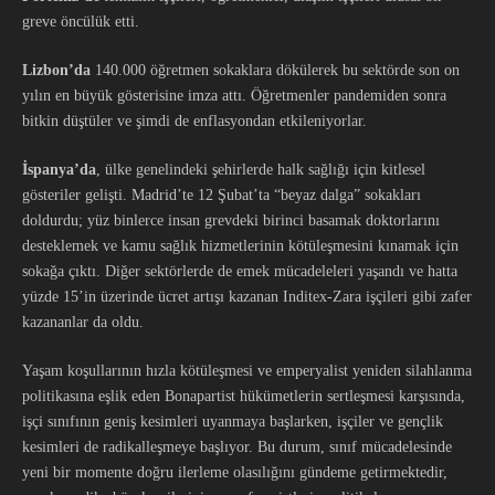
greve öncülük etti.
Lizbon’da
140.000 öğretmen sokaklara dökülerek bu sektörde son on
yılın en büyük gösterisine imza attı. Öğretmenler pandemiden sonra
bitkin düştüler ve şimdi de enflasyondan etkileniyorlar.
İspanya’da
, ülke genelindeki şehirlerde halk sağlığı için kitlesel
gösteriler gelişti. Madrid’te 12 Şubat’ta “beyaz dalga” sokakları
doldurdu; yüz binlerce insan grevdeki birinci basamak doktorlarını
desteklemek ve kamu sağlık hizmetlerinin kötüleşmesini kınamak için
sokağa çıktı. Diğer sektörlerde de emek mücadeleleri yaşandı ve hatta
yüzde 15’in üzerinde ücret artışı kazanan Inditex-Zara işçileri gibi zafer
kazananlar da oldu.
Yaşam koşullarının hızla kötüleşmesi ve emperyalist yeniden silahlanma
politikasına eşlik eden Bonapartist hükümetlerin sertleşmesi karşısında,
işçi sınıfının geniş kesimleri uyanmaya başlarken, işçiler ve gençlik
kesimleri de radikalleşmeye başlıyor. Bu durum, sınıf mücadelesinde
yeni bir momente doğru ilerleme olasılığını gündeme getirmektedir,