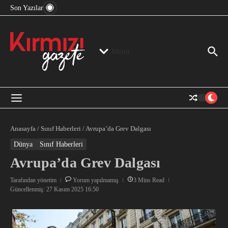
“Devlet Aklı” Kimin Aklı?
İçeriğe atla
Son Yazılar
Jeopolitika, Bölge, Hegemonya…
“Mutlak Butlan” ve Bir Kez Daha Rejimin “Kendinden
Beter Bir Şeye” Dönüşmesi!
Menü
Anasayfa
/
Sınıf Haberleri
/
Avrupa’da Grev Dalgası
Dünya
Sınıf Haberleri
Avrupa’da Grev Dalgası
Tarafından
yönetim
Yorum yapılmamış
3 Mins Read
Güncellenmiş: 27 Kasım 2025
16:50