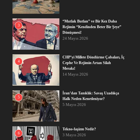
“Mutlak Butlan” ve Bir Kez Daha
3
Rejimin “Kendinden Beter Bir Şeye”
Dönüşmesi!
24 Mayıs 2026
CHP’yi Millete Döndürme Çabaları, İç
4
Cephe Ve Rejimin Artan Silah
Merakı!
14 Mayıs 2026
İran’dan Tanıklık: Savaş Uzadıkça
5
Halk Neden Kenetleniyor?
5 Mayıs 2026
Tekno-faşizm Nedir?
6
3 Mayıs 2026