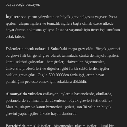
büyüyeceğe benziyor.
İngiltere
son yarım yüzyılının en büyük grev dalgasını yaşıyor. Posta
işçileri, ulaşım işçileri ve temizlik işçileri başta olmak üzere ülkede
hayat durma noktasına geliyor. İnsanca yaşamak için ücret işçi sınıfının
ortak talebi.
Eylemlerin doruk noktası 1 Şubat’taki mega grev oldu. Birçok gazeteci
bu grevi fiili bir genel grev olarak tanımladı, çünkü demiryolu işçileri,
kamu sektörü çalışanları, hemşireler, itfaiyeciler, öğretmenler,
üniversite profesörleri ve diğerleri gibi farklı sektörlerden işçiler
birlikte greve çıktı. O gün 500.000’den fazla işçi, artan hayat
pahalılığını protesto etmek için sokaklara döküldü.
Almanya’da
yükselen enflasyon, aylardır hastanelerde, okullarda,
postanelerde ve limanlarda düzenlenen büyük grevleri tetikledi
.
27
Mart’ta, ulaşım ve kamu hizmetleri işçileri, son 30 yılın en büyük
grevini yaptı. İşçiler ülkede hayatı durdurdu.
Portekiz’de
temizlik işçileri, öğretmenler, ulaşım işçileri ulusal bir