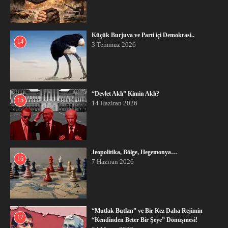
Küçük Burjuva ve Parti içi Demokrasi..
14
3 Temmuz 2026
“Devlet Aklı” Kimin Aklı?
15
14 Haziran 2026
Jeopolitika, Bölge, Hegemonya…
16
7 Haziran 2026
“Mutlak Butlan” ve Bir Kez Daha Rejimin
17
“Kendinden Beter Bir Şeye” Dönüşmesi!