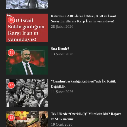
Kahrolsun ABD-İsrail İttifakı, ABD ve İsrail
10
Savaş Lordlarına Karşı İran’ın yanındayız!
28 Şubat 2026
Sıra Kimde?
11
13 Şubat 2026
“Cumhurbaşkanlığı Kabinesi”nde İki Kritik
12
Değişiklik
11 Şubat 2026
Tek Ülkede “Özerklik(!)” Mümkün Mü? Rojava
13
ve SDG üzerine.
19 Ocak 2026