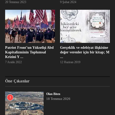
20 Temmuz 2023
9 Şubat 2024
Patriot Front’un Yükselişi Abd
Gerçeklik ve edebiyat ilişkisine
Kapitalizminin Toplumsal
değer verenler için bir kitap; M
Krizini Y ...
...
7 Aralık 2022
12 Haziran 2019
Öne Çıkanlar
Olan Biten
1
18 Temmuz 2026