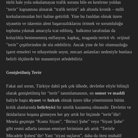
türlü hale yola sokulamayan trafik sorunu bile en kestirme yoldan
“terör” kapsamına alınarak “trafik terörü” adı altında kronik – milli
korkularımızdan biri haline getirildi. Yine bu fasıldan olmak üzere
siyasetin ve idarenin aleni başarısızlıklarını örtmek ve sorumluluğu
topluma yıkmak amacıyla icat edilmiş, halkımız tarafından da
kolaylıkla benimsenmiş enflasyon, kapkaç, maganda terörü vb. orijinal
“terör” çeşitlerinden de söz edebiliriz. Ancak yine de bir olumsuzluğu
işaret etmeleri ve nihayetinde soyut, mecazi anlamları nedeniyle bunlara
belirli ölçülerde bir masumiyet atfedebiliriz.
Genişletilmiş Terör
Fakat asıl sorun, Türkiye dahil pek çok ülkede, devletler eliyle bilinçli
olarak genişletilmiş bir “terör” tanımlamasının, en
somut ve maddi
haliyle başta
siyaset
ve
hukuk
olmak üzere ülke yönetiminin bütün
kritik alanlarında
belirleyici
bir nitelik kazanmış olmasıdır. Devletin ve
iktidarların hoşuna gitmeyen her şey artık bir biçimde “terör”dür!
Mesela geçmişte “Kısmı Siyasi”, “Birinci Şube” veya “Siyasi Şube”
gibi resmi adlarla tanınan emniyet biriminin adı artık “Terörle
Mücadele Şubesi”dir! Yani “siyasi suçların”, daha da ötesi muhalif