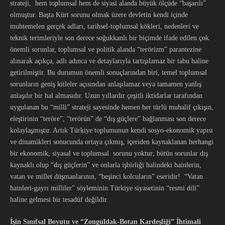
strateji, hem toplumsal hem de siyasi alanda büyük ölçüde “başarılı”
olmuştur. Başta Kürt sorunu olmak üzere devletin kendi içinde
muhtemelen gerçek adları, tarihsel-toplumsal kökleri, nedenleri ve
teknik terimleriyle son derece soğukkanlı bir biçimde ifade edilen çok
önemli sorunlar, toplumsal ve politik alanda “terörizm” parantezine
alınarak açıkça, adlı adınca ve detaylarıyla tartışılamaz bir tabu haline
getirilmiştir. Bu durumun önemli sonuçlarından biri, temel toplumsal
sorunların geniş kitleler açısından anlaşılamaz veya tamamen yanlış
anlaşılır bir hal almasıdır. Uzun yıllardır çeşitli iktidarlar tarafından
uygulanan bu “milli” strateji sayesinde hemen her türlü muhalif çıkışın,
eleştirinin “teröre”, “terörün” de “dış güçlere” bağlanması son derece
kolaylaşmıştır. Artık Türkiye toplumunun kendi sosyo-ekonomik yapısı
ve dinamikleri sonucunda ortaya çıkmış, içeriden kaynaklanan herhangi
bir ekonomik, siyasal ve toplumsal sorunu yoktur; bütün sorunlar dış
kaynaklı olup “dış güçlerin” ve onlarla işbirliği halindeki hainlerin,
vatan ve millet düşmanlarının, “beşinci kolcuların” eseridir! “Vatan
hainleri-gayrı milliler” söyleminin Türkiye siyasetinin “resmi dili”
haline gelmesi bir tesadüf değildir.
İşin Sınıfsal Boyutu ve “Zonguldak-Botan Kardeşliği” İhtimali