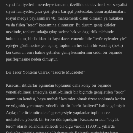
siyasi faaliyetlerin neredeyse tamamı, özellikle de devrimci-sol-sosyalist
siyasi faaliyetler, yazı çizi işleri, barışçıl protestolar, basın açıklamaları,
sosyal medya paylaşımları vb. mahkemelik olsun olmasın ya hukuken
ya da fiilen “terör” kapsamına alınmıştır. Bu durum geniş kitleler
nezdinde, topluca sokağa çıkıp sadece hak ve özgürlük talebinde
bulunmanın, bir iktidarı istifaya davet etmenin bile “terör eylemleriyle”
eşdeğer görülmesine yol açmış, toplumun her daim bir varoluş (beka)
korkusunun esiri haline getirilen geniş kesimlerinin ciddi bir biçimde
pasifleşmesine neden olmuştur.
Bir Terör Yöntemi Olarak “Terörle Mücadele!”
Kısacası, iktidarlar açısından toplumun daha kolay bir biçimde
yönetilebilmesi amacıyla kasıtlı-bilinçli bir biçimde genişletilen “terör”
tanımının kendisi, başta muhalif kesimler olmak üzere toplumda korku
ve yılgınlık yaratmaya yönelik bir tür “terör faaliyeti” haline gelmiştir.
Açıkça “terörle mücadele” gerekçesiyle yapılanlar topluma ve
muhalefete yönelik bir teröre dönüşmüştür! Kısacası ortada “büyük
terör” olarak adlandırılabilecek bir olgu vardır. (1930’lu yıllarda