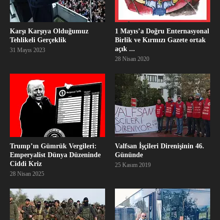
Karşı Karşıya Olduğumuz
1 Mayıs’a Doğru Enternasyonal
Tehlikeli Gerçeklik
Birlik ve Kırmızı Gazete ortak
açık ...
31 Mayıs 2023
28 Nisan 2020
Trump’ın Gümrük Vergileri:
Valfsan İşçileri Direnişinin 46.
Emperyalist Dünya Düzeninde
Gününde
Ciddi Kriz
25 Kasım 2019
28 Nisan 2025