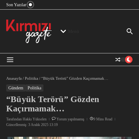
“Devlet Aklı” Kimin Aklı?
İçeriğe atla
Son Yazılar
Jeopolitika, Bölge, Hegemonya…
“Mutlak Butlan” ve Bir Kez Daha Rejimin “Kendinden
Beter Bir Şeye” Dönüşmesi!
Menü
Anasayfa
/
Politika
/
“Büyük Terörü” Gözden Kaçırmamak…
Gündem
Politika
“Büyük Terörü” Gözden
Kaçırmamak…
Tarafından
Hakkı Yükselen
Yorum yapılmamış
9 Mins Read
Güncellenmiş: 3 Aralık 2025
13:19