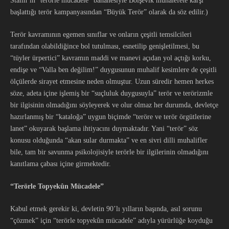
Stalin’in “terörle mücadele” bahanesiyle Bolşevik muhalefete karşı
başlattığı terör kampanyasından “Büyük Terör” olarak da söz edilir.)
Terör kavramının egemen sınıflar ve onların çeşitli temsilcileri
tarafından olabildiğince bol tutulması, esnetilip genişletilmesi, bu
“tüyler ürpertici” kavramın maddi ve manevi açıdan yol açtığı korku,
endişe ve “Valla ben değilim!” duygusunun muhalif kesimlere de çeşitli
ölçülerde sirayet etmesine neden olmuştur. Uzun süredir hemen herkes
söze, adeta içine işlemiş bir “suçluluk duygusuyla” terör ve terörizmle
bir ilgisinin olmadığını söyleyerek ve olur olmaz her durumda, devletçe
hazırlanmış bir “kataloğa” uygun biçimde “teröre ve terör örgütlerine
lanet” okuyarak başlama ihtiyacını duymaktadır. Yani “terör” söz
konusu olduğunda “akan sular durmakta” ve en sivri dilli muhalifler
bile, tam bir savunma psikolojisiyle terörle bir ilgilerinin olmadığını
kanıtlama çabası içine girmektedir.
“Terörle Topyekûn Mücadele”
Kabul etmek gerekir ki, devletin 90’lı yılların başında, asıl sorunu
“çözmek” için “terörle topyekûn mücadele” adıyla yürürlüğe koyduğu