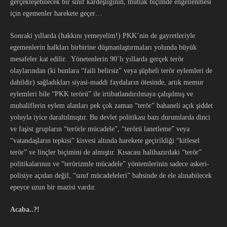
gerçekleşebilecek bir sınıf kardeşliğinin, mutlak biçimde engellenmesi
için egemenler harekete geçer…
Sonraki yıllarda (hakkını yemeyelim!) PKK’nin de gayretleriyle
egemenlerin halkları birbirine düşmanlaştırmaları yolunda büyük
mesafeler kat edilir. Yönetenlerin 90’lı yıllarda gerçek terör
olaylarından (ki bunlara “faili belirsiz” veya şüpheli terör eylemleri de
dahildir) sağladıkları siyasi-maddi faydaların ötesinde, artık memur
eylemleri bile “PKK terörü” ile irtibatlandırılmaya çalışılmış ve
muhaliflerin eylem alanları pek çok zaman “terör” bahaneli açık şiddet
yoluyla iyice daraltılmıştır. Bu devlet politikası bazı durumlarda dinci
ve faşist grupların “terörle mücadele”, “terörü lanetleme” veya
“vatandaşların tepkisi” kisvesi altında harekete geçirildiği “kitlesel
terör” ve linçler biçimini de almıştır. Kısacası halihazırdaki “terör”
politikalarının ve “terörizmle mücadele” yöntemlerinin sadece askeri-
polisiye açıdan değil, “sınıf mücadeleleri” bahsinde de ele alınabilecek
epeyce uzun bir mazisi vardır.
Acaba..?!