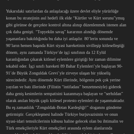
Yukarıdaki satırlardan da anlaşılacağı üzere devlet eliyle yürürlüğe
konan bu stratejinin asıl hedefi ilk elde “Kürtler ve Kürt sorunu”ymuş
gibi görünse de gerçekte kontrol altına alınıp düzenlenmek istenen alan
çok daha genişti. “Topyekûn savaş” kararının alındığı dönemde
yaşananlara bakıldığında bu daha iyi anlaşılır. 80’lerin sonunda ve
90’ların hemen başında Kürt siyasi hareketinin sivilleşip kitleselleştiği
dönem, aynı zamanda Türkiye’de işçi sınıfının da 12 Eylül
karanlığından çıkarak kitlesel eylemlere giriştiği bir zaman dilimine
tekabül eder. İşçi sınıfı hareketi 89 Bahar Eylemleri’yle başlayan 90-
91’de Büyük Zonguldak Grevi’yle zirveye ulaşan bir yükseliş
sürecindedir. Aynı dönemde Kürt illerinde, bölgenin pek çok yerine
yayılan ve batı illerinde (Filistin “intifadası” benzetmesiyle) giderek
daha geniş kesimlerin sempatisini kazanmaya başlayan ve “serhıldan”
olarak anılan büyük çaplı kitlesel protesto eylemleri de yaşanmaktadır.
Bu eş zamanlılık “Zonguldak-Botan Kardeşliği!” sloganını gündeme
getirmiştir. Gerçekleşmesi halinde Türkiye burjuvazisinin ve onun
siyasi-idari temsilcilerinin kâbusu haline gelecek olan bu ihtimalin ve
Türk emekçileriyle Kürt emekçileri arasında eylem alanlarında