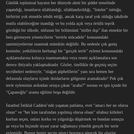
Günlük toplumsal hayatın her düzeyde aleni bir şiddet temelinde
yaşandığı, insanların silahlandığı, silahlandırıldığı, “listeler” tuttuğu,
birbirini yok etmekle tehdit ettiği, ancak karşı taraf yok olduğu takdirde
mutlu olabileceğine inandığı ve bu yolda açık veya örtülü teşvik
gördüğü bir ülkede, nüfusun bir bölümünü “millet dışı” ilan etmekte bir
beis görmeyen yöneticilerin “terörle mücadele” konusundaki
samimiyetlerine inanmak mümkün değildir. Bu nedenle çok geniş
kesimler, yetkililerin herhangi bir “gerçek terör” eylemi konusundaki
açıklamalarına kolayca inanmamakta veya resmi açıklamalara son
derece ihtiyatla yaklaşmaktadır. Gözler, özellikle de geçmiş seçim
tecrübeleri nedeniyle, “olağan şüphelilerin” yanı sıra hemen her
defasında olayların içinde iktidarların gölgesini aramaktadır! Pek çok
terör eyleminin ardından ortaya çıkan “acaba?” sorusu ve işin içinde bir
“Çapanoğlu” arama eğilimi boşa değildir.
İstanbul İstiklal Caddesi’nde yaşanan patlama, evet “amacı her ne olursa
olsun” ve “her kim tarafından yapılmış olursa olsun” silahsız kitleleri
kurban seçen, onları korku ve yılgınlığa düşürmek ve bundan sonuçta
şu veya bu biçimde siyasi yarar sağlamaya yönelik gerçek bir terör
eylemidir. Bunun henüz seçim süreci boyunca sürecek bir olaylar