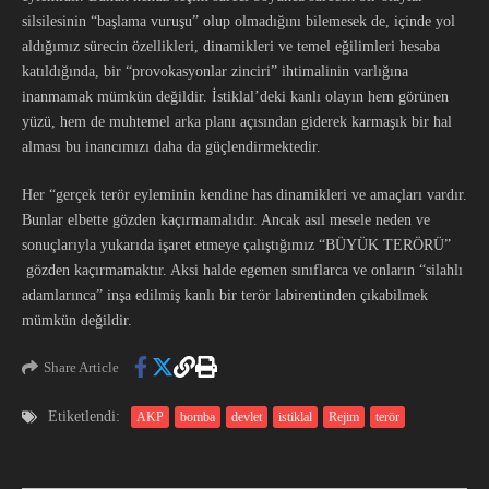
silsilesinin “başlama vuruşu” olup olmadığını bilemesek de, içinde yol
aldığımız sürecin özellikleri, dinamikleri ve temel eğilimleri hesaba
katıldığında, bir “provokasyonlar zinciri” ihtimalinin varlığına
inanmamak mümkün değildir. İstiklal’deki kanlı olayın hem görünen
yüzü, hem de muhtemel arka planı açısından giderek karmaşık bir hal
alması bu inancımızı daha da güçlendirmektedir.
Her “gerçek terör eyleminin kendine has dinamikleri ve amaçları vardır.
Bunlar elbette gözden kaçırmamalıdır. Ancak asıl mesele neden ve
sonuçlarıyla yukarıda işaret etmeye çalıştığımız “BÜYÜK TERÖRÜ”
gözden kaçırmamaktır. Aksi halde egemen sınıflarca ve onların “silahlı
adamlarınca” inşa edilmiş kanlı bir terör labirentinden çıkabilmek
mümkün değildir.
Share Article
Etiketlendi:
AKP
bomba
devlet
istiklal
Rejim
terör