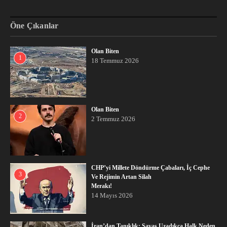
Öne Çıkanlar
Olan Biten
1
18 Temmuz 2026
Olan Biten
2
2 Temmuz 2026
CHP’yi Millete Döndürme Çabaları, İç Cephe
3
Ve Rejimin Artan Silah
Merakı!
14 Mayıs 2026
İran’dan Tanıklık: Savaş Uzadıkça Halk Neden