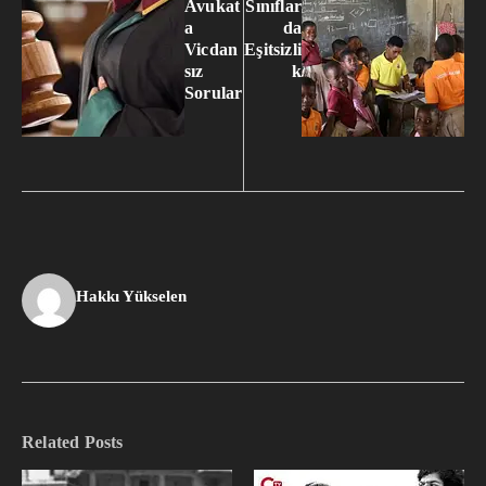
Avukat
Sınıflar
a
da
Vicdan
Eşitsizli
sız
k
Sorular
Hakkı Yükselen
Related Posts