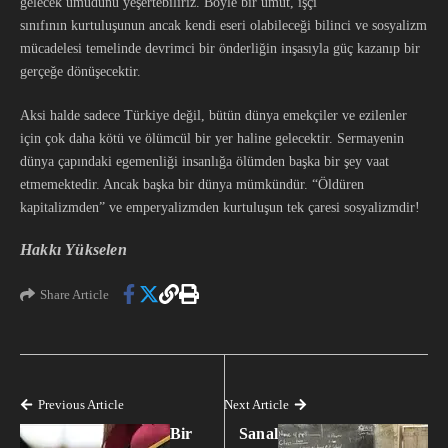
gelecek umudunu yeşertebiliriz. Böyle bir umut, işçi
sınıfının kurtuluşunun ancak kendi eseri olabileceği bilinci ve sosyalizm
mücadelesi temelinde devrimci bir önderliğin inşasıyla güç kazanıp bir
gerçeğe dönüşecektir.
Aksi halde sadece Türkiye değil, bütün dünya emekçiler ve ezilenler
için çok daha kötü ve ölümcül bir yer haline gelecektir. Sermayenin
dünya çapındaki egemenliği insanlığa ölümden başka bir şey vaat
etmemektedir. Ancak başka bir dünya mümkündür. “Öldüren
kapitalizmden” ve emperyalizmden kurtuluşun tek çaresi sosyalizmdir!
Hakkı Yükselen
Share Article
Previous Article
Next Article
Bir
Sanal