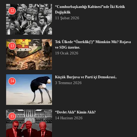
“Cumhurbaşkanlığı Kabinesi”nde İki Kritik
12
Değişiklik
11 Şubat 2026
Tek Ülkede “Özerklik(!)” Mümkün Mü? Rojava
13
ve SDG üzerine.
19 Ocak 2026
Küçük Burjuva ve Parti içi Demokrasi..
14
3 Temmuz 2026
“Devlet Aklı” Kimin Aklı?
15
14 Haziran 2026