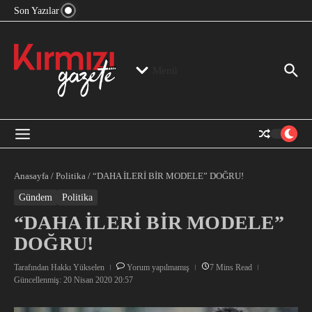
“Devlet Aklı” Kimin Aklı?
İçeriğe atla
Son Yazılar
Jeopolitika, Bölge, Hegemonya…
“Mutlak Butlan” ve Bir Kez Daha Rejimin “Kendinden
Beter Bir Şeye” Dönüşmesi!
Menü
Anasayfa
/
Politika
/
“DAHA İLERİ BİR MODELE” DOĞRU!
Gündem
Politika
“DAHA İLERİ BİR MODELE”
DOĞRU!
Tarafından
Hakkı Yükselen
Yorum yapılmamış
7 Mins Read
Güncellenmiş: 20 Nisan 2020
20:57