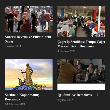
Sürekli Devrim ve Filistin’deki
Savaş
Çağrı-İş Sendikası Tempo Çağrı
Merkezi Basın Duyurusu
3 Aralık 2023
4 Haziran 2024
Sarıkız’a Kapanmamış
İşçi Sınıfı ve Demokrasi – 1
Borcumuz
6 Şubat 2022
10 Ağustos 2019