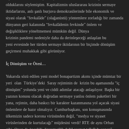
olduklarını söylemiştim. Kapitalizmin uluslararası krizinin sermaye
iktidarlarını, anlı şanlı burjuva demokrasilerinde bile ekonomik ve
siyasi olarak “fevkalâde” (olağanüstü) yöntemlere zorladığı bir zamanda
dünyanın geri kalanında “fevkalâdenin fevkinde” önlem ve
değişikliklere yöneltmemesi mümkün değil. Dünya
krizinin pandemi nedeniyle daha da derinleşeceği anlaşılan bu
yeni evresinde her türden sermaye iktidarının bir biçimde dönüşüm
geçirmesi muhakkak gibi görünüyor.
İç Dönüşüm ve Ötesi…
Yukarıda sözü edilen yeni model bonapartizm akımı içinde mümtaz bir
yeri olan Türkiye’deki Saray rejiminin de krizin bu aşamasında “iç
dönüşüm” yolunda yeni ve ciddi adımlar atacağı anlaşılıyor. Başka bir
yazının konusu olacak doğrudan sermaye yanlısı önlem paketleri bir
yana, rejimin, daha baskıcı bir karakter kazanmasına yol açacak siyasi
önlemlere de hazır olmalıyız. Cumhurbaşkanı, son konuşmasında
ülkemizin sadece korona virüsünden değil, “medya ve siyaset
virüslerinden de kurtulacağı” müjdesini verdi! RTE de aynı Orban