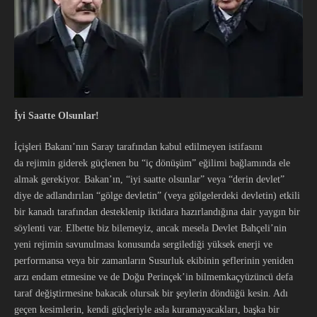
İyi Saatte Olsunlar!
İçişleri Bakanı’nın Saray tarafından kabul edilmeyen istifasını
da rejimin giderek güçlenen bu “iç dönüşüm” eğilimi bağlamında ele
almak gerekiyor. Bakan’ın, “iyi saatte olsunlar” veya “derin devlet”
diye de adlandırılan “gölge devletin” (veya gölgelerdeki devletin) etkili
bir kanadı tarafından desteklenip iktidara hazırlandığına dair yaygın bir
söylenti var. Elbette biz bilemeyiz, ancak mesela Devlet Bahçeli’nin
yeni rejimin savunulması konusunda sergilediği yüksek enerji ve
performansa veya bir zamanların Susurluk ekibinin şeflerinin yeniden
arzı endam etmesine ve de Doğu Perinçek’in bilmemkaçyüzüncü defa
taraf değiştirmesine bakacak olursak bir şeylerin döndüğü kesin. Adı
geçen kesimlerin, kendi güçleriyle asla kuramayacakları, başka bir