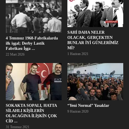
SAHİ DAHA NELER
OLACAK, GERÇEKTEN
4 Temmuz 1968-Fabrikalarda
BUNLAR İYİ GÜNLERİMİZ
ilk işgal; Derby Lastik
Mİ?
Fabrikası İşga ...
1 Haziran 2021
22 Mart 2026
SOKAKTA SOPALI, HATTA
“Yeni Normal” Yasaklar
SİLAHLI KİŞİLERİN
9 Haziran 2020
OLACAĞINA İLİŞKİN ÇOK
CİD ...
31 Temmuz 2021