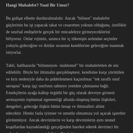
Hangi Muhalefet?
Nasıl Bir Umut?
Bu gidişat elbette durdurulmalıdır. Ancak “bilinen” muhalefet
güçlerinin bu işi yapacak takat ve cesaretten yoksun olduğunu, özellikle
de sınıfsal endişelerle gerçek bir mücadeleye girmeyeceklerini
biliyoruz. Onlar rejimin, uzunca bir iç tükenişin ardından seçimler
yoluyla gideceğine ve iktidar sırasının kendilerine geleceğine inanmak
istiyorlar.
Tabii, halihazırda “bilinmeyen- muhtemel” bir muhalefetten de söz
edilebilir. Böyle bir ihtimalin gerçekleşmesi, kendisine karşı yürütülen
ve kriz nedeniyle daha da şiddetlenmesi kaçınılmaz “tek taraflı sınıf
savaşına” karşı işçi sınıfının sahneye yeniden çıkmasına bağlı.
Emekçilerin ayağa kalkıp örgütlü bir güç olarak devreye girmesi
sermayenin toplumsal egemenliği altında oluşmuş bütün ilişkileri,
dengeleri, geleceğe ilişkin bütün hesap ve ihtimalleri altüst
edecektir. Henüz fazla iyimser ve umutlu olmamıza yol açacak işaretler
görünmüyor. Ancak devrimlerin ve karşı devrimlerin aynı nesnel
koşullardan kaynaklandığı gerçeğinden hareket ederek devrimci bir