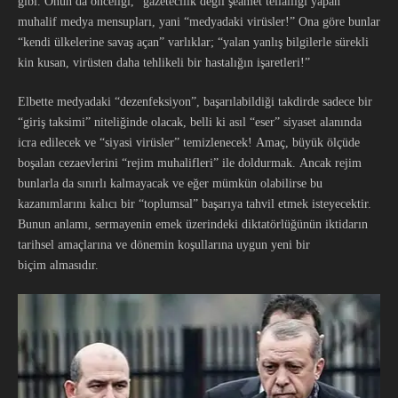
gibi. Onun da önceliği, “gazetecilik değil şeamet tellallığı yapan”
muhalif medya mensupları, yani “medyadaki virüsler!” Ona göre bunlar
“kendi ülkelerine savaş açan” varlıklar; “yalan yanlış bilgilerle sürekli
kin kusan, virüsten daha tehlikeli bir hastalığın işaretleri!”
Elbette medyadaki “dezenfeksiyon”, başarılabildiği takdirde sadece bir
“giriş taksimi” niteliğinde olacak, belli ki asıl “eser” siyaset alanında
icra edilecek ve “siyasi virüsler” temizlenecek! Amaç, büyük ölçüde
boşalan cezaevlerini “rejim muhalifleri” ile doldurmak. Ancak rejim
bunlarla da sınırlı kalmayacak ve eğer mümkün olabilirse bu
kazanımlarını kalıcı bir “toplumsal” başarıya tahvil etmek isteyecektir.
Bunun anlamı, sermayenin emek üzerindeki diktatörlüğünün iktidarın
tarihsel amaçlarına ve dönemin koşullarına uygun yeni bir
biçim almasıdır.