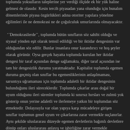
toplumda yoksulların taleplerine yer verdiği ölçüde ek bir yük haline
gelmesi de olasıdır. Kesin tercih piyasadan yana olunduğu için bunalım
dönemlerinde piyasa özgürlükleri adına otoriter yapılara yönelme
eğilimleri ile ne demokrasi ne de çoğulculuk umurlarında olmayacaktır.
‘’Demokrasilerde’’, toplumda bütün sınıfların söz sahibi olduğu ve
siyasal yönden eşit olarak temsil edildiği ve bir iktidar dengesinin var
olduğundan söz edilir. Bunlar insanlara onur kazandırıcı ve hoş şeyler
olarak görünür. Oysa gerçek hayatta toplumda kurulan her iktidar
dengesi bir taraf açısından denge sağlamakta, diğer taraf açısından ise
tam bir dengesizlik durumu yaratmaktadır. Kapitalist toplumda egemen
duruma geçmiş olan sınıflar bu egemenliklerinin anlaşılmaması,
sarsıntıya uğramaması için toplumda adaletli bir iktidar dengesinin
bulunduğunu ileri süreceklerdir. Toplumda çıkarlar arası doğal bir
uyum olduğunu ileri sürenler toplumda ki sınırsız hırsları ve zulmü yok
gösterip onun yerine adaletli ve ilerlemeye yatkın bir toplumdan söz
etmektedir. Dolayısıyla var olan yapıya karşı mücadeleye girişen
sınıflar toplumun genel uyum ve çıkarlarına zarar vermekle suçlanırlar.
Aynı şekilde uluslararası düzeyde egemen devletlerin bağımlı devletlere
dönüp onları uluslararası anlayış ve işbirliğine zarar vermekle