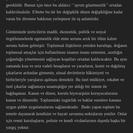
gereklidir. Bunun için önce bu aldatıcı ‘’ayrım gözetmezlik’’ ortadan
kaldırılmalıdır. Elbette bu tür bir değişiklik düzen değişikliğine kadar
varan bir direnme hakkının yerleşmesi ile eş anlamlıdır.
Günümüzde üreticilerin maddi, ekonomik, politik ve sosyal
örgütlenmelerde egemenlik elde etme sorunu artık bir ölüm kalım
sorunu haline gelmiştir. Toplumsal ilişkilerin yeniden kuruluşu, doğanın
toplumsal amaçlar için kullanılması insanın insanı ezmesini, azınlığın
çoğunluğu yönetmesini sağlayan koşulları ortadan kaldıracaktır. Bu aynı
zamanda kısa ve orta vadeli hesapların ve yararların, kısmi ve dağılmış
çıkarların ardından gitmenin, ulusal devletlerin hâkimiyeti ve
birbirleriyle yarışların aşılması demektir. Bu özel mülkiyet, rekabet ve
özel çıkarlar sağlamaya susamışlığın yer aldığı bir sistem ile
bağdaşamaz. Kanun ve düzen, kurulu hiyerarşinin koruyucularının
kanun ve düzenidir. Toplumdaki özgürlük ve haklar ezenlere kanuna
uygun şiddet uygulamalarını sağlamaktadır. Baskı yapan toplum bu
temele dayanarak kendisini ve hayati savunma noktalarını yeniler. Onlar
için resmi kuruluşların, polisin ve kendi vicdanlarının dışında başka bir
yargıç yoktur.