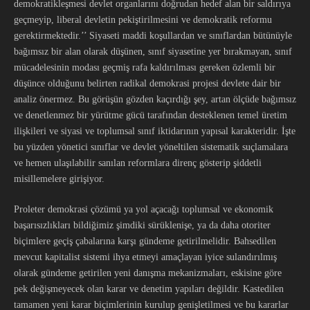
demokratikleşmesi devlet organlarını doğrudan hedef alan bir saldırıya
geçmeyip, liberal devletin pekiştirilmesini ve demokratik reformu
gerektirmektedir.’’ Siyaseti maddi koşullardan ve sınıflardan bütünüyle
bağımsız bir alan olarak düşünen, sınıf siyasetine yer bırakmayan, sınıf
mücadelesinin modası geçmiş rafa kaldırılması gereken özlemli bir
düşünce olduğunu belirten radikal demokrasi projesi devlete dair bir
analiz önermez. Bu görüşün gözden kaçırdığı şey, artan ölçüde bağımsız
ve denetlenmez bir yürütme gücü tarafından desteklenen temel üretim
ilişkileri ve siyasi ve toplumsal sınıf iktidarının yapısal karakteridir. İşte
bu yüzden yönetici sınıflar ve devlet yöneltilen sistematik suçlamalara
ve hemen ulaşılabilir sanılan reformlara direnç gösterip şiddetli
misillemelere girişiyor.
Proleter demokrasi çözümü ya yol açacağı toplumsal ve ekonomik
başarısızlıkları bildiğimiz şimdiki sürüklenişe, ya da daha otoriter
biçimlere geçiş çabalarına karşı gündeme getirilmelidir. Bahsedilen
mevcut kapitalist sistemi ihya etmeyi amaçlayan iyice sulandırılmış
olarak gündeme getirilen yeni danışma mekanizmaları, eskisine göre
pek değişmeyecek olan karar ve denetim yapıları değildir. Kastedilen
tamamen yeni karar biçimlerinin kurulup genişletilmesi ve bu kararlar