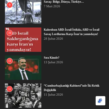
Savaş: Bölge, Dünya, Türkiye…
9
7 Mart 2026
Kahrolsun ABD-İsrail İttifakı, ABD ve İsrail
10
Savaş Lordlarına Karşı İran’ın yanındayız!
28 Şubat 2026
Sıra Kimde?
11
13 Şubat 2026
“Cumhurbaşkanlığı Kabinesi”nde İki Kritik
12
Değişiklik
11 Şubat 2026