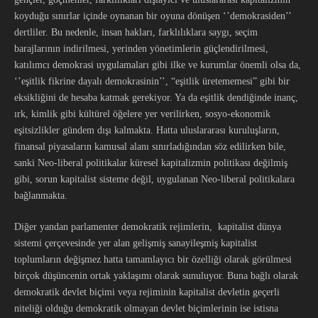
koyduğu sınırlar içinde oynanan bir oyuna dönüşen ‘’demokrasiden’’
dertliler. Bu nedenle, insan hakları, farklılıklara saygı, seçim
barajlarının indirilmesi, yerinden yönetimlerin güçlendirilmesi,
katılımcı demokrasi uygulamaları gibi ilke ve kurumlar önemli olsa da,
‘’eşitlik fikrine dayalı demokrasinin’’, “eşitlik üretememesi” gibi bir
eksikliğini de hesaba katmak gerekiyor. Ya da eşitlik dendiğinde inanç,
ırk, kimlik gibi kültürel öğelere yer verilirken, sosyo-ekonomik
eşitsizlikler gündem dışı kalmakta. Hatta uluslararası kuruluşların,
finansal piyasaların kamusal alanı sınırladığından söz edilirken bile,
sanki Neo-liberal politikalar küresel kapitalizmin politikası değilmiş
gibi, sorun kapitalist sisteme değil, uygulanan Neo-liberal politikalara
bağlanmakta.
Diğer yandan parlamenter demokratik rejimlerin, kapitalist dünya
sistemi çerçevesinde yer alan gelişmiş sanayileşmiş kapitalist
toplumların değişmez hatta tamamlayıcı bir özelliği olarak görülmesi
birçok düşüncenin ortak yaklaşımı olarak sunuluyor. Buna bağlı olarak
demokratik devlet biçimi veya rejiminin kapitalist devletin geçerli
niteliği olduğu demokratik olmayan devlet biçimlerinin ise istisna