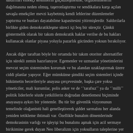
saldırıları emekçi kesimlerin güçsüzleşmesine, örgütlenmelerin
dağılmasına neden olmuş, taşeronlaştırma ve sendikalara karşı açılan
savaşla emekçiler mevzi kaybetmiş kendi lehlerine düzenlemeler
yaptırma ve bunları dayatabilme kapasitesini yitirmişlerdir. Saldırılarla
birlikte giden demokratikleşme süreci içi boş bir süreçtir. Çünkü
göstermelik olarak bir takım demokratik haklar verilse de bu hakları
kullanacak olanlar piyasa yoluyla pazarlık gücünden yoksun bırakılıyor.
Ancak diğer taraftan böyle bir ortamda bir takım otoriter alternatifler
için sürekli zemin hazırlanıyor. Egemenler ve uzmanlar yönetimlerini
mevcut seçim sisteminden korumak ve bu alandan uzaklaştırmak üzere
ciddi planlar yapıyor. Eğer mümkünse şimdiki seçim sistemleri içinde
hükümetin becerileriyle anayasa çerçevesinde, başka çare yoksa
yöneticiler, mali kurumlar, polis asker ve de ‘’tarafsız’’ ya da ‘’milli’’
politik liderlerle sözde yetkililerin doğrudan denetlemesi biçiminde
anayasaya aykırı bir yöntemle. Bu tür bir güvenlik vizyonunun
temelinde olağanüstü hali genelleştirerek şiddet sarmalını her alanda
yeniden tetikleme ihtimali var. Özellikle bunalım dönemlerinde
demokrasinin varlığı ve işleyişi bu bunalımı aşmak için acil sermaye
birikimine gerek duyan Neo liberalizm için yoksulların taleplerine yer