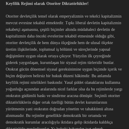
Keyfilik Rejimi olarak Otoriter Diktatörlükler!
Otoriter devletçilik temel olarak emperyalizmin ve tekelci kapitalizmin
mevcut evresine tekabül etmektedir. Tıpkı liberal devletin kapitalizmin
rekabetçi aşamasına, çeşitli biçimler altında müdahaleci devletin de
kapitalizmin daha önceki evrelerine tekabül etmesinde olduğu gibi,
otoriter devletçilik de hem dünya ölçeğinde hem de ulusal ölçekte
üretim ilişkilerinde, toplumsal iş bölümü ve süreçlerinde yapısal
değişimlere uygun olarak ortaya çıkıyor. Yüzyılın ilk çeyreğinde
giderek yaygınlaşan, kurumlaşan bir siyasal rejim türleridir bunlar.
Otokrat gücün dönemsel siyasal gereksinimine uygun biçimde içerik ve
biçim değiştiren belirsiz bir hukuk düzeni hâkimdir. Bu anlamda
keyfilik rejimi nitelikleri baskındır. Yasal şiddet olanaklarını kullanma
yoğunluğu açısından aralarında nicel farklar olsa da bu rejimlerde yargı
otokratın güdümlü baskı ve sindirme aracına dönüşür. Seçimli otoriter
diktatörlüklerin diğer ortak özelliği bütün devlet kurumlarının
yürütmenin yani otokratın doğrudan yönetim ve tahakkümü altına
alınmasıdır. Bu rejimler genellikle demokratik bir ortamda ve
demokratik kurumlar aracılığıyla iktidara gelip iktidarda kaldıkça
diktatörlüğe meylediyorlar. Ya hukuki bahaneler icat ederek