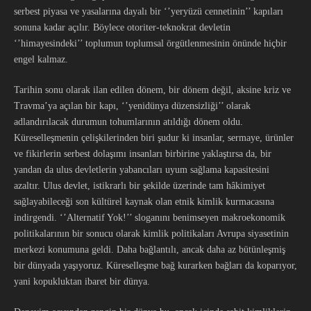
serbest piyasa ve yasalarına dayalı bir ‘’yeryüzü cennetinin’’ kapıları
sonuna kadar açılır. Böylece otoriter-teknokrat devletin
‘’himayesindeki’’ toplumun toplumsal örgütlenmesinin önünde hiçbir
engel kalmaz.
Tarihin sonu olarak ilan edilen dönem, bir dönem değil, aksine kriz ve
Travma’ya açılan bir kapı, ‘’yenidünya düzensizliği’’ olarak
adlandırılacak durumun tohumlarının atıldığı dönem oldu.
Küreselleşmenin çelişkilerinden biri şudur ki insanlar, sermaye, ürünler
ve fikirlerin serbest dolaşımı insanları birbirine yaklaştırsa da, bir
yandan da ulus devletlerin yabancıları uyum sağlama kapasitesini
azaltır. Ulus devlet, istikrarlı bir şekilde üzerinde tam hâkimiyet
sağlayabileceği son kültürel kaynak olan etnik kimlik kurmacasına
indirgendi. ‘’Alternatif Yok!’’ sloganını benimseyen makroekonomik
politikalarının bir sonucu olarak kimlik politikaları Avrupa siyasetinin
merkezi konumuna geldi. Daha bağlantılı, ancak daha az bütünleşmiş
bir dünyada yaşıyoruz. Küreselleşme bağ kurarken bağları da koparıyor,
yani kopukluktan ibaret bir dünya.