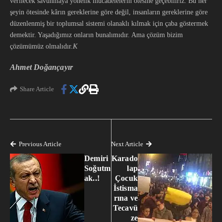
verilecek savunmaya yönelik mücadelelerin ötesine geçebiliriz. Bu her
şeyin ötesinde kârın gereklerine göre değil, insanların gereklerine göre
düzenlenmiş bir toplumsal sistemi olanaklı kılmak için çaba göstermek
demektir. Yaşadığımız onların bunalımıdır. Ama çözüm bizim
çözümümüz olmalıdır.
K
Ahmet Doğançayır
Share Article
Previous Article
Next Article
Demiri
Karado
Soğutm
lap
ak..!
Çocuk
İstisma
rına ve
Tecavü
ze