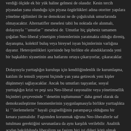
verdiği ölçüde ek bir yük haline gelmesi de olasıdır. Kesin tercih
piyasadan yana olunduğu için piyasa özgürlükleri adına otoriter yapılara
yönelme eğilimleri ile ne demokrasi ne de çoğulculuk umurlarında
olmayacaktır. Alternatifler meselesi tabii bu noktada ele alınmalı,
dolayısıyla ‘’umutlar’’ meselesi de. Umutlar hiç şüphesiz tamamen
çoğalan Neo-liberal yönetişim yöntemlerinin yaratmakta olduğu direniş,
dayanışma, kolektif buluş veya bireysel isyan biçimlerinin varlığına
dayanır. Heterojenlikleri içerisinde hep birlikte ele alındıklarında yeni
bir başkaldırı siyasetinin ana hatlarını ortaya çıkarıyorlar, çıkaracaklar.
Dolayısıyla yurttaşlığın kuruluşu için kendiliğindenlik ile kurumlaşma,
katılım ile temsili yepyeni biçimde yan yana getirecek yeni kipler
düşünmeyi sağlayacaklar. Ancak bu umutları taşıyanlar, sosyal
yurttaşlığın krizi ve peşi sıra Neo-liberal rasyonalite veya yönetimsellik
biçimleri çerçevesinde ‘’denetim toplumunun’’ daha genel olarak da
demokrasileştirme fenomenlerinin yaygınlaşmasıyla birlikte yurttaşlıkta
ki ‘’ilerlemelerin’’ hayali çizgiselliğinin paramparça olduğunu bir
kenara yazmalıdır. Faşizmden korunmak uğruna Neo-liberallerle saf
tutulması gerektiğini savunanlara da aynı karşılık verilebilir. Analitik
açıdan bakıldığında liberalizm ve faşizm biri iyi diğeri kötü olmak