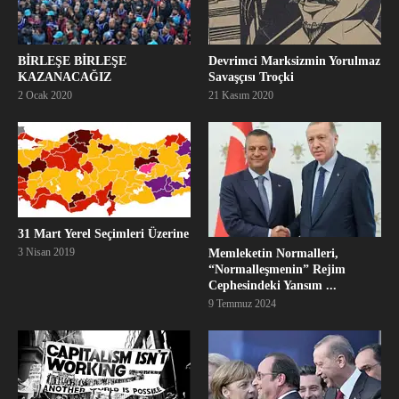
BİRLEŞE BİRLEŞE
Devrimci Marksizmin Yorulmaz
KAZANACAĞIZ
Savaşçısı Troçki
2 Ocak 2020
21 Kasım 2020
31 Mart Yerel Seçimleri Üzerine
3 Nisan 2019
Memleketin Normalleri,
“Normalleşmenin” Rejim
Cephesindeki Yansım ...
9 Temmuz 2024