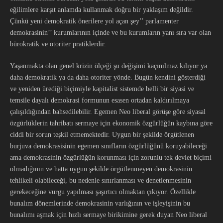
eğilimlere karşıt anlamda kullanmak doğru bir yaklaşım değildir.
Çünkü yeni demokratik önerilere yol açan şey’’ parlamenter
demokrasinin’’ kurumlarının içinde ve bu kurumların yanı sıra var olan
bürokratik ve otoriter pratiklerdir.
Yaşanmakta olan genel krizin ölçeği şu değişimi kaçınılmaz kılıyor ya
daha demokratik ya da daha otoriter yönde. Bugün kendini gösterdiği
ve yeniden ürediği biçimiyle kapitalist sistemde belli bir siyasi ve
temsile dayalı demokrasi formunun esasen ortadan kaldırılmaya
çalışıldığından bahsedilebilir. Egemen Neo liberal görüşe göre siyasal
özgürlüklerin tahribatı sermaye için ekonomik özgürlüğün kaybına göre
ciddi bir sorun teşkil etmemektedir. Uygun bir şekilde örgütlenen
burjuva demokrasisinin egemen sınıfların özgürlüğünü koruyabileceği
ama demokrasinin özgürlüğün korunması için zorunlu tek devlet biçimi
olmadığının ve hatta uygun şekilde örgütlenmeyen demokrasinin
tehlikeli olabileceği, bu nedenle sınırlanması ve denetlenmesinin
gerekeceğine vurgu yapılması şaşırtıcı olmaktan çıkıyor. Özellikle
bunalım dönemlerinde demokrasinin varlığının ve işleyişinin bu
bunalımı aşmak için hızlı sermaye birikimine gerek duyan Neo liberal