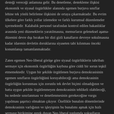
desteği vereceği anlamına gelir. Bu denetleme, destekleme ilişkisi
ekonomik ve siyasal özgürlükler alanında egemen burjuva sınıflar
lehine tek yönlü belirleme ilişkisini de ortaya çıkarmaktadır. Bu evrim
ülkelere göre farklı yollar izlemekte ve farklı kurumsal düzenlemeler
içermektedir. Kalabalık personel tarafından kontrol edilen bakanlıklar
arasında yeni düzeneklerin yaratılmasına, memurların geleneksel aşama-
düzenini devre dışı bırakan bir dizi gizli kanalların devreye sokulmasına
kadar idarenin devletin doruklarına siyaseten tabi kılınması önceki
konumlanışı tamamlanmaktadır.
Zaten egemen Neo-liberal görüşe göre siyasal özgürlüklerin tahribatı
sermaye için ekonomik özgürlüğün kaybına göre ciddi bir sorun teşkil
etmemektedir. Uygun bir şekilde örgütlenen burjuva demokrasisinin
egemen sınıfların özgürlüğünü koruyabileceği ama demokrasinin
özgürlüğün korunması için zorunlu tek devlet biçimi olmadığının ve
hatta uygun şekilde örgütlenmeyen demokrasinin tehlikeli olabileceği,
bu nedenle sınırlanması ve denetlenmesinin gerekeceğine vurgu
yapılması şaşırtıcı olmaktan çıkıyor. Özellikle bunalım dönemlerinde
demokrasinin varlığının ve işleyişinin bu bunalımı aşmak için hızlı
sermaye birikimine gerek duyan Neo liberal toplumda yoksulların