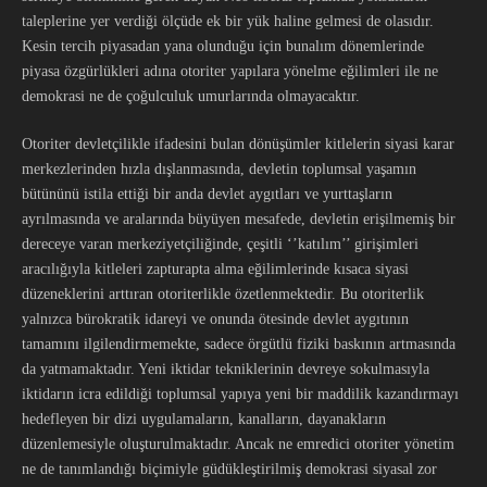
taleplerine yer verdiği ölçüde ek bir yük haline gelmesi de olasıdır.
Kesin tercih piyasadan yana olunduğu için bunalım dönemlerinde
piyasa özgürlükleri adına otoriter yapılara yönelme eğilimleri ile ne
demokrasi ne de çoğulculuk umurlarında olmayacaktır.
Otoriter devletçilikle ifadesini bulan dönüşümler kitlelerin siyasi karar
merkezlerinden hızla dışlanmasında, devletin toplumsal yaşamın
bütününü istila ettiği bir anda devlet aygıtları ve yurttaşların
ayrılmasında ve aralarında büyüyen mesafede, devletin erişilmemiş bir
dereceye varan merkeziyetçiliğinde, çeşitli ‘’katılım’’ girişimleri
aracılığıyla kitleleri zapturapta alma eğilimlerinde kısaca siyasi
düzeneklerini arttıran otoriterlikle özetlenmektedir. Bu otoriterlik
yalnızca bürokratik idareyi ve onunda ötesinde devlet aygıtının
tamamını ilgilendirmemekte, sadece örgütlü fiziki baskının artmasında
da yatmamaktadır. Yeni iktidar tekniklerinin devreye sokulmasıyla
iktidarın icra edildiği toplumsal yapıya yeni bir maddilik kazandırmayı
hedefleyen bir dizi uygulamaların, kanalların, dayanakların
düzenlemesiyle oluşturulmaktadır. Ancak ne emredici otoriter yönetim
ne de tanımlandığı biçimiyle güdükleştirilmiş demokrasi siyasal zor