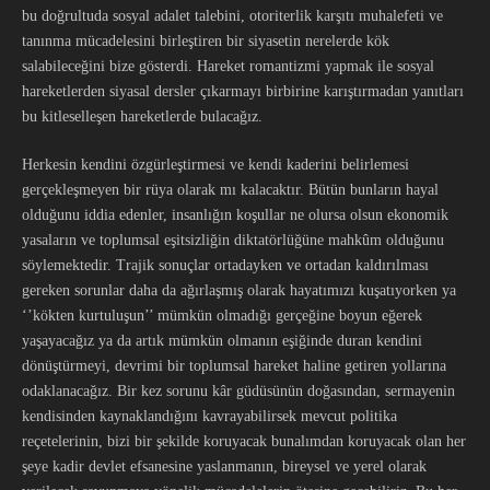
bu doğrultuda sosyal adalet talebini, otoriterlik karşıtı muhalefeti ve
tanınma mücadelesini birleştiren bir siyasetin nerelerde kök
salabileceğini bize gösterdi. Hareket romantizmi yapmak ile sosyal
hareketlerden siyasal dersler çıkarmayı birbirine karıştırmadan yanıtları
bu kitleselleşen hareketlerde bulacağız.
Herkesin kendini özgürleştirmesi ve kendi kaderini belirlemesi
gerçekleşmeyen bir rüya olarak mı kalacaktır. Bütün bunların hayal
olduğunu iddia edenler, insanlığın koşullar ne olursa olsun ekonomik
yasaların ve toplumsal eşitsizliğin diktatörlüğüne mahkûm olduğunu
söylemektedir. Trajik sonuçlar ortadayken ve ortadan kaldırılması
gereken sorunlar daha da ağırlaşmış olarak hayatımızı kuşatıyorken ya
‘’kökten kurtuluşun’’ mümkün olmadığı gerçeğine boyun eğerek
yaşayacağız ya da artık mümkün olmanın eşiğinde duran kendini
dönüştürmeyi, devrimi bir toplumsal hareket haline getiren yollarına
odaklanacağız. Bir kez sorunu kâr güdüsünün doğasından, sermayenin
kendisinden kaynaklandığını kavrayabilirsek mevcut politika
reçetelerinin, bizi bir şekilde koruyacak bunalımdan koruyacak olan her
şeye kadir devlet efsanesine yaslanmanın, bireysel ve yerel olarak