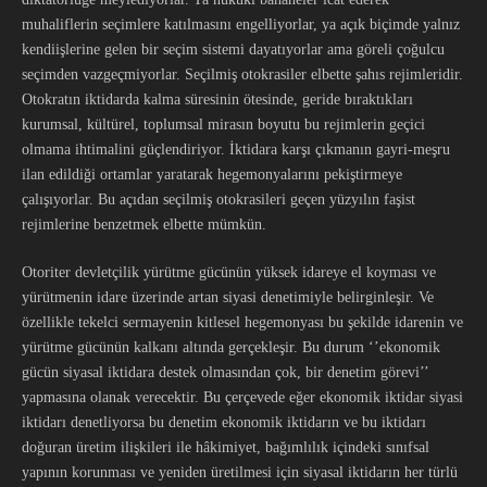
muhaliflerin seçimlere katılmasını engelliyorlar, ya açık biçimde yalnız
kendiişlerine gelen bir seçim sistemi dayatıyorlar ama göreli çoğulcu
seçimden vazgeçmiyorlar. Seçilmiş otokrasiler elbette şahıs rejimleridir.
Otokratın iktidarda kalma süresinin ötesinde, geride bıraktıkları
kurumsal, kültürel, toplumsal mirasın boyutu bu rejimlerin geçici
olmama ihtimalini güçlendiriyor. İktidara karşı çıkmanın gayri-meşru
ilan edildiği ortamlar yaratarak hegemonyalarını pekiştirmeye
çalışıyorlar. Bu açıdan seçilmiş otokrasileri geçen yüzyılın faşist
rejimlerine benzetmek elbette mümkün.
Otoriter devletçilik yürütme gücünün yüksek idareye el koyması ve
yürütmenin idare üzerinde artan siyasi denetimiyle belirginleşir. Ve
özellikle tekelci sermayenin kitlesel hegemonyası bu şekilde idarenin ve
yürütme gücünün kalkanı altında gerçekleşir. Bu durum ‘’ekonomik
gücün siyasal iktidara destek olmasından çok, bir denetim görevi’’
yapmasına olanak verecektir. Bu çerçevede eğer ekonomik iktidar siyasi
iktidarı denetliyorsa bu denetim ekonomik iktidarın ve bu iktidarı
doğuran üretim ilişkileri ile hâkimiyet, bağımlılık içindeki sınıfsal
yapının korunması ve yeniden üretilmesi için siyasal iktidarın her türlü