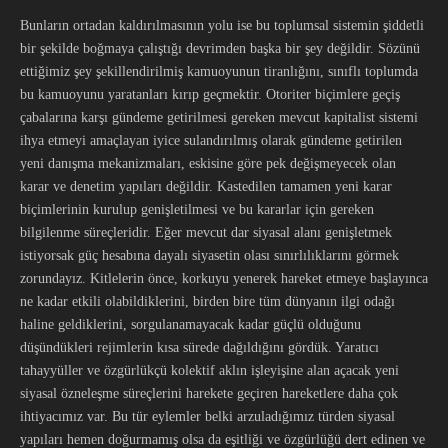
Bunların ortadan kaldırılmasının yolu ise bu toplumsal sistemin şiddetli
bir şekilde boğmaya çalıştığı devrimden başka bir şey değildir. Sözünü
ettiğimiz şey şekillendirilmiş kamuoyunun tiranlığını, sınıflı toplumda
bu kamuoyunu yaratanları kırıp geçmektir. Otoriter biçimlere geçiş
çabalarına karşı gündeme getirilmesi gereken mevcut kapitalist sistemi
ihya etmeyi amaçlayan iyice sulandırılmış olarak gündeme getirilen
yeni danışma mekanizmaları, eskisine göre pek değişmeyecek olan
karar ve denetim yapıları değildir. Kastedilen tamamen yeni karar
biçimlerinin kurulup genişletilmesi ve bu kararlar için gereken
bilgilenme süreçleridir. Eğer mevcut dar siyasal alanı genişletmek
istiyorsak güç hesabına dayalı siyasetin olası sınırlılıklarını görmek
zorundayız. Kitlelerin önce, korkuyu yenerek hareket etmeye başlayınca
ne kadar etkili olabildiklerini, birden bire tüm dünyanın ilgi odağı
haline geldiklerini, sorgulanamayacak kadar güçlü olduğunu
düşündükleri rejimlerin kısa sürede dağıldığını gördük. Yaratıcı
tahayyüller ve özgürlükçü kolektif aklın işleyişine alan açacak yeni
siyasal özneleşme süreçlerini harekete geçiren hareketlere daha çok
ihtiyacımız var. Bu tür eylemler belki arzuladığımız türden siyasal
yapıları hemen doğurmamış olsa da eşitliği ve özgürlüğü dert edinen ve