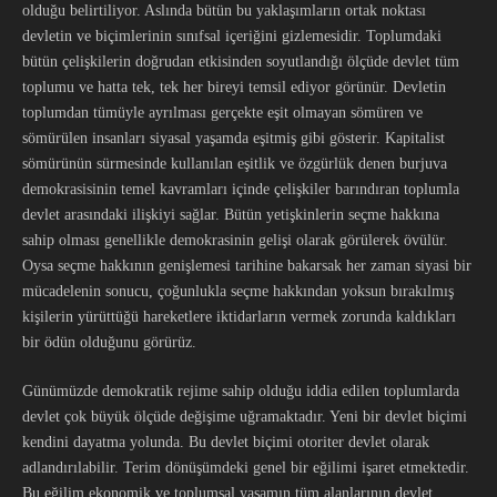
olduğu belirtiliyor. Aslında bütün bu yaklaşımların ortak noktası
devletin ve biçimlerinin sınıfsal içeriğini gizlemesidir. Toplumdaki
bütün çelişkilerin doğrudan etkisinden soyutlandığı ölçüde devlet tüm
toplumu ve hatta tek, tek her bireyi temsil ediyor görünür. Devletin
toplumdan tümüyle ayrılması gerçekte eşit olmayan sömüren ve
sömürülen insanları siyasal yaşamda eşitmiş gibi gösterir. Kapitalist
sömürünün sürmesinde kullanılan eşitlik ve özgürlük denen burjuva
demokrasisinin temel kavramları içinde çelişkiler barındıran toplumla
devlet arasındaki ilişkiyi sağlar. Bütün yetişkinlerin seçme hakkına
sahip olması genellikle demokrasinin gelişi olarak görülerek övülür.
Oysa seçme hakkının genişlemesi tarihine bakarsak her zaman siyasi bir
mücadelenin sonucu, çoğunlukla seçme hakkından yoksun bırakılmış
kişilerin yürüttüğü hareketlere iktidarların vermek zorunda kaldıkları
bir ödün olduğunu görürüz.
Günümüzde demokratik rejime sahip olduğu iddia edilen toplumlarda
devlet çok büyük ölçüde değişime uğramaktadır. Yeni bir devlet biçimi
kendini dayatma yolunda. Bu devlet biçimi otoriter devlet olarak
adlandırılabilir. Terim dönüşümdeki genel bir eğilimi işaret etmektedir.
Bu eğilim ekonomik ve toplumsal yaşamın tüm alanlarının devlet