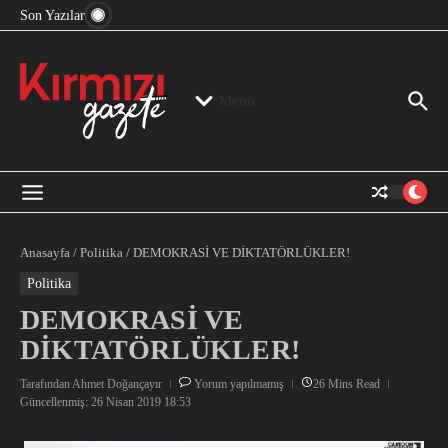
“Devlet Aklı” Kimin Aklı?
İçeriğe atla
Son Yazılar
Jeopolitika, Bölge, Hegemonya…
“Mutlak Butlan” ve Bir Kez Daha Rejimin “Kendinden
Beter Bir Şeye” Dönüşmesi!
Menü
Anasayfa
/
Politika
/
DEMOKRASİ VE DİKTATÖRLÜKLER!
Politika
DEMOKRASİ VE
DİKTATÖRLÜKLER!
Tarafından
Ahmet Doğançayır
Yorum yapılmamış
26 Mins Read
Güncellenmiş: 26 Nisan 2019
18:53