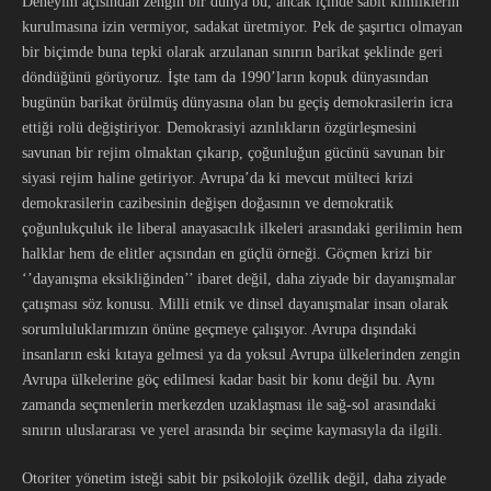
Deneyim açısından zengin bir dünya bu, ancak içinde sabit kimliklerin
kurulmasına izin vermiyor, sadakat üretmiyor. Pek de şaşırtıcı olmayan
bir biçimde buna tepki olarak arzulanan sınırın barikat şeklinde geri
döndüğünü görüyoruz. İşte tam da 1990’ların kopuk dünyasından
bugünün barikat örülmüş dünyasına olan bu geçiş demokrasilerin icra
ettiği rolü değiştiriyor. Demokrasiyi azınlıkların özgürleşmesini
savunan bir rejim olmaktan çıkarıp, çoğunluğun gücünü savunan bir
siyasi rejim haline getiriyor. Avrupa’da ki mevcut mülteci krizi
demokrasilerin cazibesinin değişen doğasının ve demokratik
çoğunlukçuluk ile liberal anayasacılık ilkeleri arasındaki gerilimin hem
halklar hem de elitler açısından en güçlü örneği. Göçmen krizi bir
‘’dayanışma eksikliğinden’’ ibaret değil, daha ziyade bir dayanışmalar
çatışması söz konusu. Milli etnik ve dinsel dayanışmalar insan olarak
sorumluluklarımızın önüne geçmeye çalışıyor. Avrupa dışındaki
insanların eski kıtaya gelmesi ya da yoksul Avrupa ülkelerinden zengin
Avrupa ülkelerine göç edilmesi kadar basit bir konu değil bu. Aynı
zamanda seçmenlerin merkezden uzaklaşması ile sağ-sol arasındaki
sınırın uluslararası ve yerel arasında bir seçime kaymasıyla da ilgili.
Otoriter yönetim isteği sabit bir psikolojik özellik değil, daha ziyade