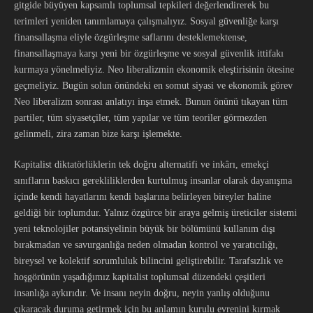
gitgide büyüyen kapsamlı toplumsal tepkileri değerlendirerek bu
terimleri yeniden tanımlamaya çalışmalıyız. Sosyal güvenliğe karşı
finansallaşma eliyle özgürleşme saflarını desteklemektense,
finansallaşmaya karşı yeni bir özgürleşme ve sosyal güvenlik ittifakı
kurmaya yönelmeliyiz. Neo liberalizmin ekonomik eleştirisinin ötesine
geçmeliyiz. Bugün solun önündeki en somut siyasi ve ekonomik görev
Neo liberalizm sonrası anlatıyı inşa etmek. Bunun önünü tıkayan tüm
partiler, tüm siyasetçiler, tüm yapılar ve tüm teoriler görmezden
gelinmeli, zira zaman bize karşı işlemekte.
Kapitalist diktatörlüklerin tek doğru alternatifi ve inkârı, emekçi
sınıfların baskıcı gerekliliklerden kurtulmuş insanlar olarak dayanışma
içinde kendi hayatlarını kendi başlarına belirleyen bireyler haline
geldiği bir toplumdur. Yalnız özgürce bir araya gelmiş üreticiler sistemi
yeni teknolojiler potansiyelinin büyük bir bölümünü kullanım dışı
bırakmadan ve savurganlığa neden olmadan kontrol ve yaratıcılığı,
bireysel ve kolektif sorumluluk bilincini geliştirebilir. Tarafsızlık ve
hoşgörünün yaşadığımız kapitalist toplumsal düzendeki çeşitleri
insanlığa aykırıdır. Ve insanı neyin doğru, neyin yanlış olduğunu
çıkaracak duruma getirmek için bu anlamın kurulu evrenini kırmak