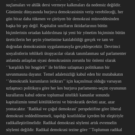
suçlamaları ve ahlâk dersi vermeye kalkmaları da nedensiz değildir.
Günümüz dünyasında burjuva demokrasisinin verip verebileceği, her
gün biraz daha tükenen ve çürüyen bir demokrasi müsveddesinden
başka bir şey değil. Kapitalist sınıfların iktidarlarının bütün
biçimlerinin ortadan kaldırılması işi yeni bir yönetim biçiminin bütün
üreticilerin her şeyin yönetimine katılabildiği gerçek ve tam ve
doğrudan demokrasinin uygulanmasıyla gerçekleşecektir. Devrimci
sosyalistlerin tehlikeli ütopyacılar olarak tanımlanması saf parlamenter
anlamda anlaşılan siyasi demokrasinin zorunlu bir önlemi olarak
‘’karşılıklı bir hoşgörü’’ ile birlikte uzlaşmacı politikanın bir
savunmasına dayanır. Temel adaletsizliği kabul eden bir mutabakatın
‘’demokratik kurumların istikrarı’’ için kaçınılmaz olduğu varsayan
uzlaşmacı politikaya göre her kes burjuva parlamento-seçim oyununun
kurallarını kabul ederse toplumsal nitelikli kanunlar sonunda
kapitalizmin temel kötülüklerini ve bürokratik devleti azar, azar
yontacaktır. ‘Radikal ve çoğul demokrasi’ perspektifine göre liberal
demokrasi reddedilmemeli, taşıdığı kısıtlılıklar içerden bir eleştiriyle
radikalleştirilmelidir. Radikal demokrasi söylemi artık evrenselin
söylemi değildir. Radikal demokrasi tezine göre ‘’Toplumun radikal