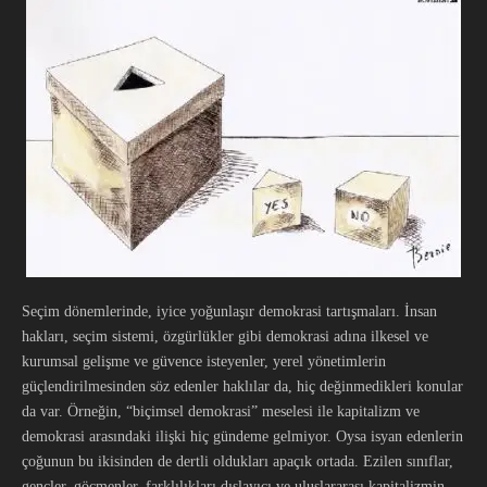
Seçim dönemlerinde, iyice yoğunlaşır demokrasi tartışmaları. İnsan
hakları, seçim sistemi, özgürlükler gibi demokrasi adına ilkesel ve
kurumsal gelişme ve güvence isteyenler, yerel yönetimlerin
güçlendirilmesinden söz edenler haklılar da, hiç değinmedikleri konular
da var. Örneğin, “biçimsel demokrasi” meselesi ile kapitalizm ve
demokrasi arasındaki ilişki hiç gündeme gelmiyor. Oysa isyan edenlerin
çoğunun bu ikisinden de dertli oldukları apaçık ortada. Ezilen sınıflar,
gençler, göçmenler, farklılıkları dışlayıcı ve uluslararası kapitalizmin