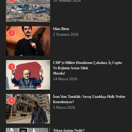
18 Temmuz 2026
Olan Biten
2
2 Temmuz 2026
CHP’yi Millete Döndürme Çabaları, İç Cephe
3
Ve Rejimin Artan Silah
Merakı!
14 Mayıs 2026
İran’dan Tanıklık: Savaş Uzadıkça Halk Neden
4
Kenetleniyor?
5 Mayıs 2026
Tekno-faşizm Nedir?