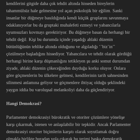
kendilerini gitgide daha çok tehdit altında hisseden bireylerin
tahammülsüz hale gelmesine yol açan psikolojik bir eğilim. Sanki
insanlar bir düğmeye basıldığında kendi küçük gruplarını savunmaya
odaklanıyorlar bu da gruptaki muhalefeti ezmeyi ve yabancılarla
uyumsuzları kovmayı gerektiriyor. Bu düğmeye basan da herhangi bir
tehdit değil. Kişi bu durumda içinde yaşadığı ahlaki düzenin
bütünlüğünün tehlike altında olduğunu ve algıladığı ‘’biz’in’’
çözülmeye başladığını hissediyor. Yabancılara ve tehdit olarak gördüğü
herhangi birine karşı düşmanlığını tetikleyen şu anki somut durumdan
ziyade, ahlaki düzenin çökeceğinden duyduğu korku oluyor. Onlara
göre göçmenlerin bu ülkelere gelmesi, kendilerinin tarih sahnesinden
silinmesi anlamına geliyor ve göçmenlere ihtiyaç olduğu şeklindeki
yaygın iddia bu varoluşsal melankoliyi daha da güçlendiriyor.
Hangi Demokrasi?
Parlamenter demokrasiyi bürokratik ve otoriter çözümlere yönelişe
karşı çıkarmak, istenen ve anlaşılabilir bir tepkidir. Ancak Parlamenter
demokrasiyi otoriter biçimlerin karşıtı olarak soyutlamak doğru
olmakla birlikte buradan yola çıkarak bu terimi başka demokratik