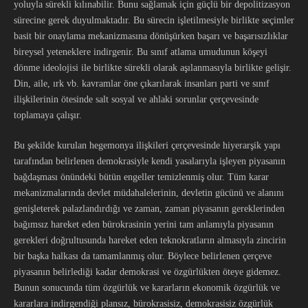
yoluyla sürekli kılınabilir. Bunu sağlamak için güçlü bir depolitizasyon
sürecine gerek duyulmaktadır. Bu sürecin işletilmesiyle birlikte seçimler
basit bir onaylama mekanizmasına dönüşürken başarı ve başarısızlıklar
bireysel yeteneklere indirgenir. Bu sınıf atlama umudunun köşeyi
dönme ideolojisi ile birlikte sürekli olarak aşılanmasıyla birlikte gelişir.
Din, aile, ırk vb. kavramlar öne çıkarılarak insanları parti ve sınıf
ilişkilerinin ötesinde salt sosyal ve ahlaki sorunlar çerçevesinde
toplamaya çalışır.
Bu şekilde kurulan hegemonya ilişkileri çerçevesinde hiyerarşik yapı
tarafından belirlenen demokrasiyle kendi yasalarıyla işleyen piyasanın
bağdaşması önündeki bütün engeller temizlenmiş olur. Tüm karar
mekanizmalarında devlet müdahalelerinin, devletin gücünü ve alanını
genişleterek palazlandırdığı ve zaman, zaman piyasanın gereklerinden
bağımsız hareket eden bürokrasinin yerini tam anlamıyla piyasanın
gerekleri doğrultusunda hareket eden teknokratların almasıyla zincirin
bir başka halkası da tamamlanmış olur. Böylece belirlenen çerçeve
piyasanın belirlediği kadar demokrasi ve özgürlükten öteye gidemez.
Bunun sonucunda tüm özgürlük ve kararların ekonomik özgürlük ve
kararlara indirgendiği plansız, bürokrasisiz, demokrasisiz özgürlük