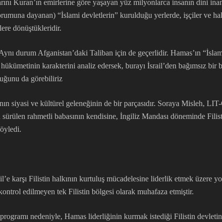
rını Kuran’ın emirlerine göre yaşayan yüz milyonlarca insanın dini inanç
rumuna dayanan) “İslami devletlerin” kurulduğu yerlerde, işçiler ve hal
ere dönüştükleridir.
r. Aynı durum Afganistan’daki Taliban için de geçerlidir. Hamas’ın “İsla
hükümetinin karakterini analiz edersek, burayı İsrail’den bağımsız bir b
duğunu da görebiliriz
lkının siyasi ve kültürel geleneğinin de bir parçasıdır. Soraya Misleh, L
 sürülen rahmetli babasının kendisine, İngiliz Mandası döneminde Filisti
öyledi.
l’e karşı Filistin halkının kurtuluş mücadelesine liderlik etmek üzere yo
kontrol edilmeyen tek Filistin bölgesi olarak muhafaza etmiştir.
programı nedeniyle, Hamas liderliğinin kurmak istediği Filistin devletind