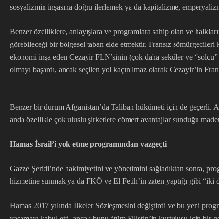
sosyalizmin inşasına doğru ilerlemek ya da kapitalizme, emperyali
Benzer özelliklere, anlayışlara ve programlara sahip olan ve halklar
görebileceği bir bölgesel taban elde etmektir. Fransız sömürgecileri
ekonomi inşa eden Cezayir FLN’sinin (çok daha seküler ve “solcu” bi
olmayı başardı, ancak seçilen yol kaçınılmaz olarak Cezayir’in Fra
Benzer bir durum Afganistan’da Taliban hükümeti için de geçerli. AB
anda özellikle çok uluslu şirketlere cömert avantajlar sunduğu maden
Hamas İsrail’i yok etme programından vazgeçti
Gazze Şeridi’nde hakimiyetini ve yönetimini sağladıktan sonra, progra
hizmetine sunmak ya da FKÖ ve El Fetih’in zaten yaptığı gibi “iki de
Hamas 2017 yılında İlkeler Sözleşmesini değiştirdi ve bu yeni programat
yaşamayı kabul etti, ancak bunu “tüm Filistin’in kurtuluşu için bir 