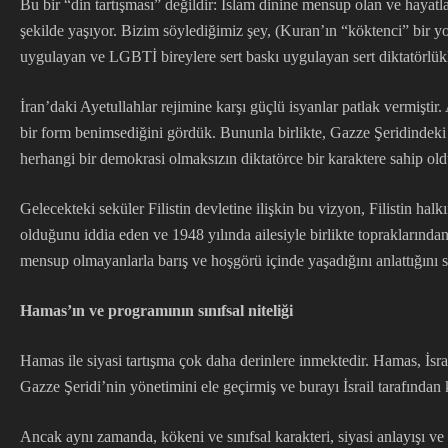
Bu bir “din tartışması” değildir: İslam dinine mensup olan ve hayatla
şekilde yaşıyor. Bizim söylediğimiz şey, (Kuran’ın “köktenci” bir yo
uygulayan ve LGBTİ bireylere sert baskı uygulayan sert diktatörlükl
İran’daki Ayetullahlar rejimine karşı güçlü isyanlar patlak vermişti
bir form benimsediğini gördük. Bununla birlikte, Gazze Şeridindeki 
herhangi bir demokrasi olmaksızın diktatörce bir karaktere sahip ol
Gelecekteki seküler Filistin devletine ilişkin bu vizyon, Filistin ha
olduğunu iddia eden ve 1948 yılında ailesiyle birlikte topraklarından
mensup olmayanlarla barış ve hoşgörü içinde yaşadığını anlattığını s
Hamas’ın ve programının sınıfsal niteliği
Hamas ile siyasi tartışma çok daha derinlere inmektedir. Hamas, İsrai
Gazze Şeridi’nin yönetimini ele geçirmiş ve burayı İsrail tarafından 
Ancak aynı zamanda, kökeni ve sınıfsal karakteri, siyasi anlayışı ve 