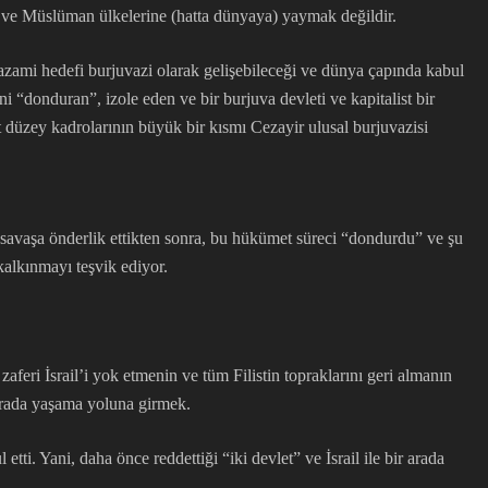
 ve Müslüman ülkelerine (hatta dünyaya) yaymak değildir.
e azami hedefi burjuvazi olarak gelişebileceği ve dünya çapında kabul
 “donduran”, izole eden ve bir burjuva devleti ve kapitalist bir
 düzey kadrolarının büyük bir kısmı Cezayir ulusal burjuvazisi
 savaşa önderlik ettikten sonra, bu hükümet süreci “dondurdu” ve şu
kalkınmayı teşvik ediyor.
aferi İsrail’i yok etmenin ve tüm Filistin topraklarını geri almanın
r arada yaşama yoluna girmek.
tti. Yani, daha önce reddettiği “iki devlet” ve İsrail ile bir arada