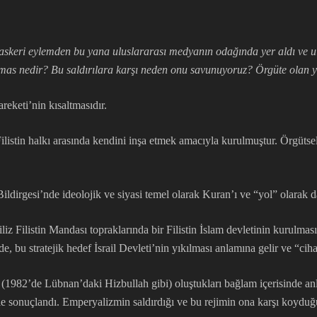
i askeri eylemden bu yana uluslararası medyanın odağında yer aldı ve 
as nedir? Bu saldırılara karşı neden onu savunuyoruz? Örgüte olan ya
eketi’nin kısaltmasıdır.
tin halkı arasında kendini inşa etmek amacıyla kurulmuştur. Örgütsel ya
ildirgesi’nde ideolojik ve siyasi temel olarak Kuran’ı ve “yol” olarak 
z Filistin Mandası topraklarında bir Filistin İslam devletinin kurulması”.
de, bu stratejik hedef İsrail Devleti’nin yıkılması anlamına gelir ve “cih
1982’de Lübnan’daki Hizbullah gibi) oluştukları bağlam içerisinde anl
kle sonuçlandı. Emperyalizmin saldırdığı ve bu rejimin ona karşı koydu