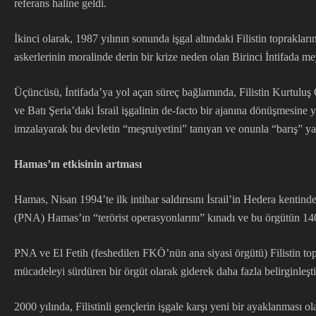
referans haline geldi.
İkinci olarak, 1987 yılının sonunda işgal altındaki Filistin toprakları
askerlerinin moralinde derin bir krize neden olan Birinci İntifada me
Üçüncüsü, İntifada’ya yol açan süreç bağlamında, Filistin Kurtuluş Ö
ve Batı Şeria’daki İsrail işgalinin de-facto bir ajanına dönüşmesin
imzalayarak bu devletin “meşruiyetini” tanıyan ve onunla “barış” ya
Hamas’ın etkisinin artması
Hamas, Nisan 1994’te ilk intihar saldırısını İsrail’in Hedera kentinde
(PNA) Hamas’ın “terörist operasyonlarını” kınadı ve bu örgütün 140
PNA ve El Fetih (feshedilen FKÖ’nün ana siyasi örgütü) Filistin topra
mücadeleyi sürdüren bir örgüt olarak giderek daha fazla belirginleşti. 
2000 yılında, Filistinli gençlerin işgale karşı yeni bir ayaklanması 