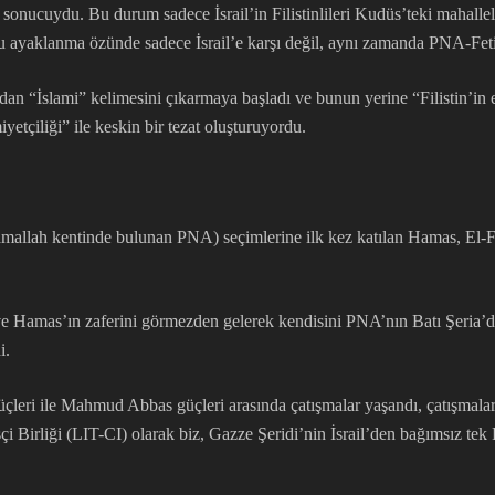
ir sonucuydu. Bu durum sadece İsrail’in Filistinlileri Kudüs’teki maha
 Bu ayaklanma özünde sadece İsrail’e karşı değil, aynı zamanda PNA-Fetih
n “İslami” kelimesini çıkarmaya başladı ve bunun yerine “Filistin’in es
yetçiliği” ile keskin bir tezat oluşturuyordu.
amallah kentinde bulunan PNA) seçimlerine ilk kez katılan Hamas, El-F
amas’ın zaferini görmezden gelerek kendisini PNA’nın Batı Şeria’daki m
i.
üçleri ile Mahmud Abbas güçleri arasında çatışmalar yaşandı, çatışmal
i Birliği (LIT-CI) olarak biz, Gazze Şeridi’nin İsrail’den bağımsız tek