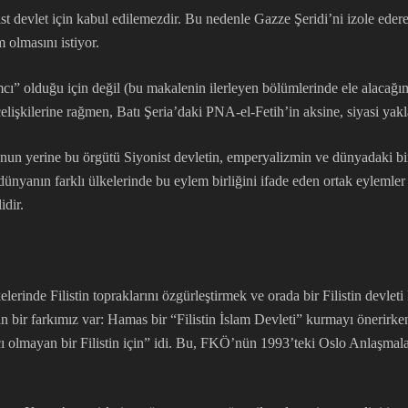
st devlet için kabul edilemezdir. Bu nedenle Gazze Şeridi’ni izole eder
m olmasını istiyor.
amcı” olduğu için değil (bu makalenin ilerleyen bölümlerinde ele alacağ
elişkilerine rağmen, Batı Şeria’daki PNA-el-Fetih’in aksine, siyasi yak
un yerine bu örgütü Siyonist devletin, emperyalizmin ve dünyadaki birç
nyanın farklı ülkelerinde bu eylem birliğini ifade eden ortak eylemler g
idir.
lerinde Filistin topraklarını özgürleştirmek ve orada bir Filistin devlet
n bir farkımız var: Hamas bir “Filistin İslam Devleti” kurmayı önerirke
ı olmayan bir Filistin için” idi. Bu, FKÖ’nün 1993’teki Oslo Anlaşmal