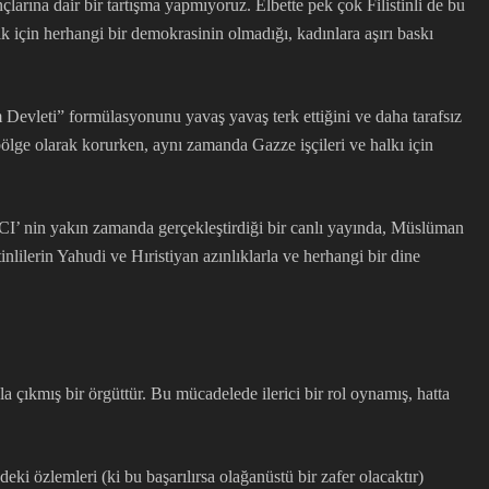
larına dair bir tartışma yapmıyoruz. Elbette pek çok Filistinli de bu
k için herhangi bir demokrasinin olmadığı, kadınlara aşırı baskı
m Devleti” formülasyonunu yavaş yavaş terk ettiğini ve daha tarafsız
ölge olarak korurken, aynı zamanda Gazze işçileri ve halkı için
IT-CI’ nin yakın zamanda gerçekleştirdiği bir canlı yayında, Müslüman
nlilerin Yahudi ve Hıristiyan azınlıklarla ve herhangi bir dine
la çıkmış bir örgüttür. Bu mücadelede ilerici bir rol oynamış, hatta
eki özlemleri (ki bu başarılırsa olağanüstü bir zafer olacaktır)