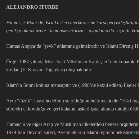
ALEJANDRO ITURBE
Hamas, 7 Ekim’de, İsrail askeri merkezlerine karşı gerçekleştirdiğ
gerekçe olmak üzere “acımasız terörizm” uygulamakla suçladı. Ham
Hamas Arapça’da “şevk” anlamına gelmektedir ve İslami Direniş Har
Örgüt 1987 yılında Mısır’daki Müslüman Kardeşler’ den koparak, Filis
koldan (El Kassam Tugayları) oluşmaktadır:
İslam’ın Sünni koluna mensuptur ve (1988’de kabul edilen) İlkeler B
Aynı “tüzük” siyasi hedefinin şu olduğunu belirtmektedir: “Eski İngili
sürerek) el koyduğu ve geri kalanını askeri işgal altında tuttuğu ölçü
Hamas’ın ve diğer Arap ve Müslüman ülkelerdeki benzer örgütlerin (
1979 İran Devrimi süreci, Ayetullahların İslami rejimini pekiştirme