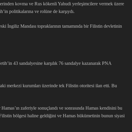
llelerinden kovma ve Rus kökenli Yahudi yerleşimcilere vermek üzere
’in politikalarına ve rolüne de karşıydı.
ki İngiliz Mandası topraklarının tamamında bir Filistin devletinin
etih’in 43 sandalyesine karşılık 76 sandalye kazanarak PNA
erkezi kurumları üzerinde tek Filistin otoritesi ilan etti. Bu
ar Hamas’ın zaferiyle sonuçlandı ve sonrasında Hamas kendisini bu
 Filistin bölgesi haline geldiğini ve Hamas hükümetinin bunun siyasi