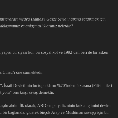
uluslararası medya Hamas’ı Gazze Şeridi halkına saldırmak için
klaşımımız ve anlaşmazlıklarımız nelerdir?
pısı bir siyasi kol, bir sosyal kol ve 1992’den beri de bir askeri
da Cihad’ı öne sürmektedir.
 İsrail Devleti’nin bu toprakların %70’inden fazlasına (Filistinlileri
at yolu” ona karşı savaş demektir.
aşılmalıdır. İlk olarak, ABD emperyalizminin kukla rejimini deviren
ğu bir bağlamda, giderek birçok Arap ve Müslüman savaşçı için bir