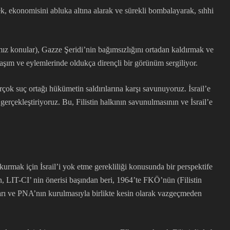
ek, ekonomisini abluka altına alarak ve sürekli bombalayarak, sıhhi
ımız konular), Gazze Şeridi’nin bağımsızlığını ortadan kaldırmak ve
laşım ve eylemlerinde oldukça dirençli bir görünüm sergiliyor.
ok suç ortağı hükümetin saldırılarına karşı savunuyoruz. İsrail’e
erçekleştiriyoruz. Bu, Filistin halkının savunulmasının ve İsrail’e
i kurmak için İsrail’i yok etme gerekliliği konusunda bir perspektife
n, LIT-CI’ nin önerisi başından beri, 1964’te FKÖ’nün (Filistin
arı ve PNA’nın kurulmasıyla birlikte kesin olarak vazgeçmeden