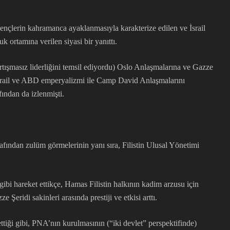
li gençlerin kahramanca ayaklanmasıyla karakterize edilen ve İsrail
 ortamına verilen siyasi bir yanıttı.
artışmasız liderliğini temsil ediyordu) Oslo Anlaşmalarına ve Gazze
e İsrail ve ABD emperyalizmi ile Camp David Anlaşmalarını
ından da izlenmişti.
arafından zulüm görmelerinin yanı sıra, Filistin Ulusal Yönetimi
gibi hareket ettikçe, Hamas Filistin halkının kadim arzusu için
 Şeridi sakinleri arasında prestiji ve etkisi arttı.
ettiği gibi, PNA’nın kurulmasının (“iki devlet” perspektifinde)