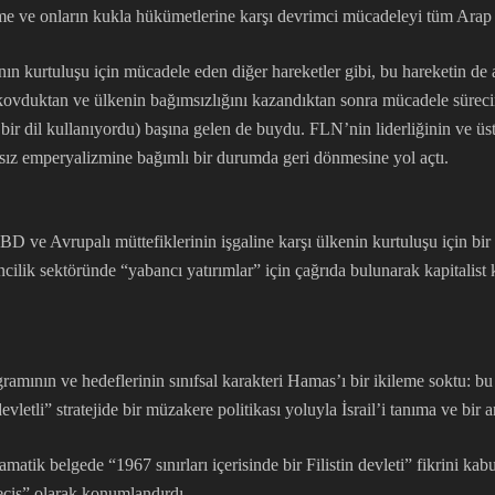
zme ve onların kukla hükümetlerine karşı devrimci mücadeleyi tüm Arap
ının kurtuluşu için mücadele eden diğer hareketler gibi, bu hareketin d
 kovduktan ve ülkenin bağımsızlığını kazandıktan sonra mücadele sürecini
r dil kullanıyordu) başına gelen de buydu. FLN’nin liderliğinin ve üst
nsız emperyalizmine bağımlı bir durumda geri dönmesine yol açtı.
D ve Avrupalı müttefiklerinin işgaline karşı ülkenin kurtuluşu için bir
cilik sektöründe “yabancı yatırımlar” için çağrıda bulunarak kapitalist 
mının ve hedeflerinin sınıfsal karakteri Hamas’ı bir ikileme soktu: bu z
vletli” stratejide bir müzakere politikası yoluyla İsrail’i tanıma ve bi
ik belgede “1967 sınırları içerisinde bir Filistin devleti” fikrini kabul e
geçiş” olarak konumlandırdı.