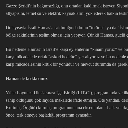
Gazze Şeridi’nin bağımsızlığı, onu ortadan kaldırmak isteyen Siyoni
altyapısını, temel su ve elektrik kaynaklarını yok ederek halkın tesli
Dolayısıyla İsrail Hamas’a saldırdığında bunu “terörist” ya da “İsl
bölge sakinlerinin teslim olması için yapıyor. Çünkü Hamas, güçlü ç
Bu nedenle Hamas’ın İsrail’e karşı eylemlerini “kınamıyoruz” ve bun
karşı mücadelede ortak “askeri hedefte” yer alıyoruz ve bu nedenle dü
karşı mücadelesinin kritik bir yönüdür ve mevcut durumda da gerekl
Hamas ile farklarımız
Yıllar boyunca Uluslararası İşçi Birliği (LIT-CI), programında ve ilke
sahip olduğunu çok sayıda makalede ifade etmiştir. Öte yandan, deri
Kurtuluş Örgütü) kuruluş programının ana ekseni olan “Laik ve ırkç
önce, terk etmeye başladığı programın aynısıdır.