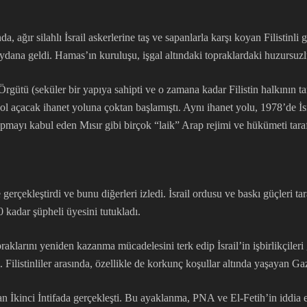
nda, ağır silahlı İsrail askerlerine taş ve sapanlarla karşı koyan Filistin
ydana geldi. Hamas’ın kuruluşu, işgal altındaki topraklardaki huzursuzluk
rgütü (seküler bir yapıya sahipti ve o zamana kadar Filistin halkının t
e yol açacak ihanet yoluna çoktan başlamıştı. Aynı ihanet yolu, 1978’d
pmayı kabul eden Mısır gibi birçok “laik” Arap rejimi ve hükümeti taraf
 gerçekleştirdi ve bunu diğerleri izledi. İsrail ordusu ve baskı güçleri t
 kadar şüpheli üyesini tutukladı.
klarını yeniden kazanma mücadelesini terk edip İsrail’in işbirlikçileri 
Filistinliler arasında, özellikle de korkunç koşullar altında yaşayan Gazze
olan İkinci İntifada gerçekleşti. Bu ayaklanma, PNA ve El-Fetih’in iddia 