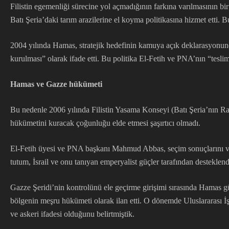
Filistin egemenliği sürecine yol açmadığının farkına varılmasının b
Batı Şeria’daki tarım arazilerine el koyma politikasına hizmet etti.
2004 yılında Hamas, stratejik hedefinin kamuya açık deklarasyonunda
kurulması” olarak ifade etti. Bu politika El-Fetih ve PNA’nın “teslimi
Hamas ve Gazze hükümeti
Bu nedenle 2006 yılında Filistin Yasama Konseyi (Batı Şeria’nın R
hükümetini kuracak çoğunluğu elde etmesi şaşırtıcı olmadı.
El-Fetih üyesi ve PNA başkanı Mahmud Abbas, seçim sonuçlarını ve H
tutum, İsrail ve onu tanıyan emperyalist güçler tarafından desteklend
Gazze Şeridi’nin kontrolünü ele geçirme girişimi sırasında Hamas g
bölgenin meşru hükümeti olarak ilan etti. O dönemde Uluslararası İşç
ve askeri ifadesi olduğunu belirtmiştik.