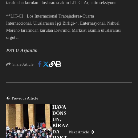
tarafından kurulan uluslararası akım LIT-CI Arjantin seksiyonu.
**LIT-CI ; Los Internacional Trabajadores-Cuarta
Internaccional, Uluslararası İşçi Birliği-4. Enternasyonal. Nahuel
Moreno tarafından kurulan Devrimci Marksist akımın uluslararası
örgütü.
PSTU Arjantin
Share Article
Previous Article
HAVA
DÖNS
ÜN,
BİRAZ
DA
Next Article
HAKT