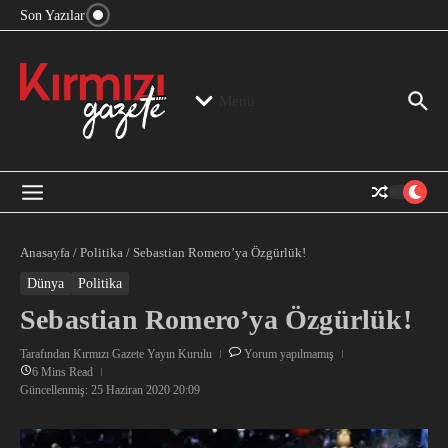
“Devlet Aklı” Kimin Aklı?
İçeriğe atla
Son Yazılar
Jeopolitika, Bölge, Hegemonya…
“Mutlak Butlan” ve Bir Kez Daha Rejimin “Kendinden
Beter Bir Şeye” Dönüşmesi!
Menü
Anasayfa
/
Politika
/
Sebastian Romero’ya Özgürlük!
Dünya
Politika
Sebastian Romero’ya Özgürlük!
Tarafından
Kırmızı Gazete Yayın Kurulu
Yorum yapılmamış
6 Mins Read
Güncellenmiş: 25 Haziran 2020
20:09