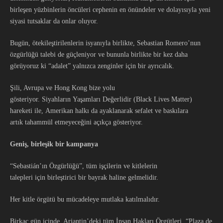
birleşen yüzbinlerin öncüleri cephenin en önündeler ve dolayısıyla yeni
siyasi tutsaklar da onlar oluyor.
Bugün, ötekileştirilenlerin isyanıyla birlikte, Sebastian Romero’nun
özgürlüğü talebi de güçleniyor ve bununla birlikte bir kez daha
görüyoruz ki “adalet” yalnızca zenginler için bir ayrıcalık.
Şili, Avrupa ve Hong Kong bize yolu
gösteriyor. Siyahların Yaşamları Değerlidir (Black Lives Matter)
hareketi ile, Amerikan halkı da ayaklanarak sefalet ve baskılara
artık tahammül etmeyeceğini açıkça gösteriyor.
Geniş, birleşik bir kampanya
“Sebastián’ın Özgürlüğü”, tüm işçilerin ve kitlelerin
talepleri için birleştirici bir bayrak haline gelmelidir.
Her kitle örgütü bu mücadeleye mutlaka katılmalıdır.
Birkaç gün içinde, Arjantin’deki tüm İnsan Hakları Örgütleri, “Plaza de