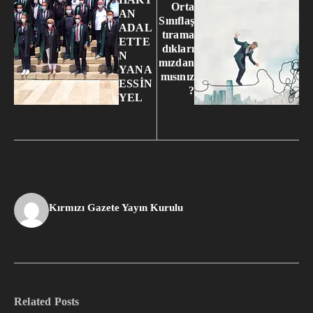
Orta
AN
Sınıflaş
ADAL
tırama
ETTE
dıkları
N
mızdan
YANA
mısınız
ESSİN
?
YEL
Kırmızı Gazete Yayın Kurulu
Related Posts