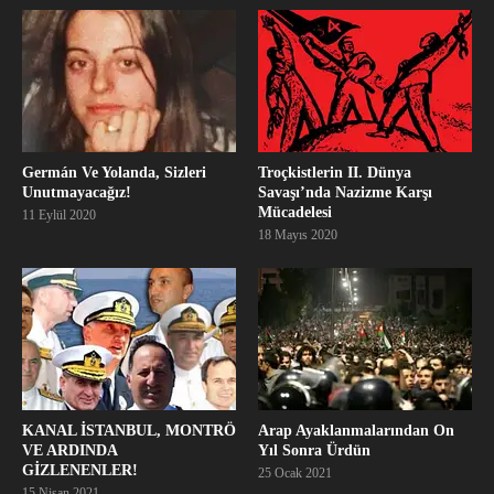
Germán Ve Yolanda, Sizleri
Troçkistlerin II. Dünya
Unutmayacağız!
Savaşı’nda Nazizme Karşı
Mücadelesi
11 Eylül 2020
18 Mayıs 2020
KANAL İSTANBUL, MONTRÖ
Arap Ayaklanmalarından On
VE ARDINDA
Yıl Sonra Ürdün
GİZLENENLER!
25 Ocak 2021
15 Nisan 2021