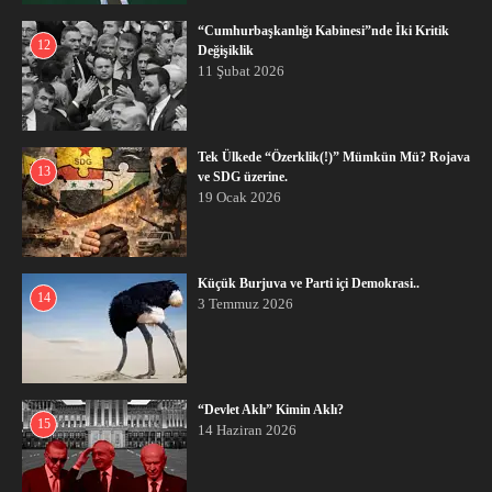
“Cumhurbaşkanlığı Kabinesi”nde İki Kritik
12
Değişiklik
11 Şubat 2026
Tek Ülkede “Özerklik(!)” Mümkün Mü? Rojava
13
ve SDG üzerine.
19 Ocak 2026
Küçük Burjuva ve Parti içi Demokrasi..
14
3 Temmuz 2026
“Devlet Aklı” Kimin Aklı?
15
14 Haziran 2026