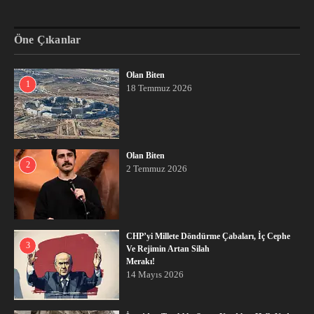
Öne Çıkanlar
Olan Biten
1
18 Temmuz 2026
Olan Biten
2
2 Temmuz 2026
CHP’yi Millete Döndürme Çabaları, İç Cephe
3
Ve Rejimin Artan Silah
Merakı!
14 Mayıs 2026