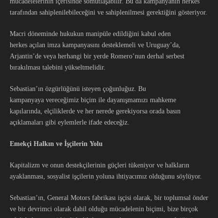
mücadelelerinin içerisinde somutlaşabilir. Bu da kampanyanın herkes
tarafından sahiplenilebileceğini ve sahiplenilmesi gerektiğini gösteriyor.
Macri döneminde hukukun manipüle edildiğini kabul eden
herkes açılan imza kampanyasını desteklemeli ve Uruguay’da,
Arjantin’de veya herhangi bir yerde Romero’nun derhal serbest
bırakılması talebini yükseltmelidir.
Sebastian’ın özgürlüğünü isteyen çoğunluğuz. Bu
kampanyaya vereceğimiz biçim ile dayanışmamızı mahkeme
kapılarında, elçiliklerde ve her nerede gerekiyorsa orada basın
açıklamaları gibi eylemlerle ifade edeceğiz.
Emekçi Halkın ve
İşçilerin
Yolu
Kapitalizm ve onun destekçilerinin güçleri tükeniyor ve halkların
ayaklanması, sosyalist işçilerin yoluna ihtiyacımız olduğunu söylüyor.
Sebastian’ın, General Motors fabrikası işçisi olarak, bir toplumsal önder
ve bir devrimci olarak dahil olduğu mücadelenin biçimi, bize birçok