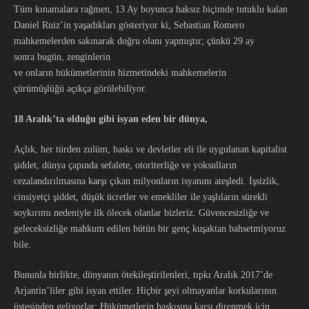
Tüm kınamalara rağmen, 13 Ay boyunca haksız biçimde tutuklu kalan
Daniel Ruiz’in yaşadıkları gösteriyor ki, Sebastian Romero
mahkemelerden sakınarak doğru olanı yapmıştır; çünkü 29 ay
sonra bugün, zenginlerin
ve onların hükümetlerinin hizmetindeki mahkemelerin
çürümüşlüğü açıkça görülebiliyor.
18 Aralık’ta olduğu gibi isyan eden bir dünya,
Açlık, her türden zulüm, baskı ve devletler eli ile uygulanan kapitalist
şiddet, dünya çapında sefalete, otoriterliğe ve yoksulların
cezalandırılmasına karşı çıkan milyonların isyanını ateşledi. İşsizlik,
cinsiyetçi şiddet, düşük ücretler ve emekliler ile yaşlıların sürekli
soykırımı nedeniyle ilk ölecek olanlar bizleriz. Güvencesizliğe ve
geleceksizliğe mahkum edilen bütün bir genç kuşaktan bahsetmiyoruz
bile.
Bununla birlikte, dünyanın ötekileştirilenleri, tıpkı Aralık 2017’de
Arjantin’liler gibi isyan ettiler. Hiçbir şeyi olmayanlar korkularının
üstesinden geliyorlar; Hükümetlerin baskısına karşı direnmek için