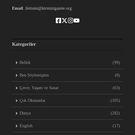
Email
: iletisim@kirmizigazete.org
Kategoriler
Bellek
(99)
Ben Söylemiştim
(8)
Çevre, Yaşam ve Sanat
(63)
Çok Okunanlar
(105)
Dünya
(282)
English
(17)