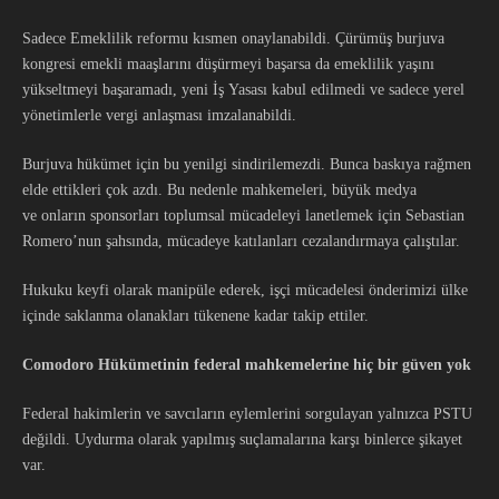
Sadece Emeklilik reformu kısmen onaylanabildi. Çürümüş burjuva
kongresi emekli maaşlarını düşürmeyi başarsa da emeklilik yaşını
yükseltmeyi başaramadı, yeni İş Yasası kabul edilmedi ve sadece yerel
yönetimlerle vergi anlaşması imzalanabildi.
Burjuva hükümet için bu yenilgi sindirilemezdi. Bunca baskıya rağmen
elde ettikleri çok azdı. Bu nedenle mahkemeleri, büyük medya
ve onların sponsorları toplumsal mücadeleyi lanetlemek için Sebastian
Romero’nun şahsında, mücadeye katılanları cezalandırmaya çalıştılar.
Hukuku keyfi olarak manipüle ederek, işçi mücadelesi önderimizi ülke
içinde saklanma olanakları tükenene kadar takip ettiler.
Comodoro Hükümetinin federa
l mahkemelerine hiç bir güven
yok
Federal hakimlerin ve savcıların eylemlerini sorgulayan yalnızca PSTU
değildi. Uydurma olarak yapılmış suçlamalarına karşı binlerce şikayet
var.