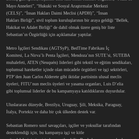
Mayo Anneleri”, “Hukuki ve Sosyal Araştırmalar Merkezi
(CELS)”, “İnsan Hakları Daimi Meclisi (APDH)”, “İnsan
Hakları Birliği”, sivil toplum kuruluşlarının bir araya geldiği “Bellek,
Hakikat ve Adalet Birliği” de dahil olmak üzere geniş bir liste
Sebastian’ın Özgürlüğü için açıklamalar yaptılar.
Metro İşçileri Sendikası (AGTSyP), BedTime Fabrikası İç
Komitesi, La Nirva’lı Penta İşçileri, Mendoza’nın SUTE’si, SUTEBA
muhalefeti, ATEN (Neuquén) liderleri gibi tekstil ve eğitim sendikaları,
toplumsal hareketler içinde olan mücadele örgütleri ve işçi sektörleri,
PTP’den Juan Carlos Alderete gibi iktidar partisinin ulusal meclis
üyeleri, FITU’nun meclis üyeleri ve yasama organları, Luis D’elia
gibi toplumsal liderler de bu kampamyaya katıldıklarını duyurdular.
Uluslararası düzeyde, Brezilya, Uruguay, Şili, Meksika, Paraguay,
İtalya, Portekiz ve daha bir çok ülkeden destek var.
Sebastian Romero sınıf savaşçıları, işçiler ve yoksullar tarafından
desteklendiği için, bu kampanya işçi ve kitle