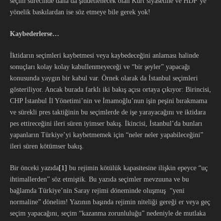
seçim sürecinde daha da şiddetlenecek olan Kürt siyasetine ve HDP’ye
yönelik baskılardan ise söz etmeye bile gerek yok!
Kaybederlerse…
İktidarın seçimleri kaybetmesi veya kaybedeceğini anlaması halinde
sonuçları kolay kolay kabullenmeyeceği ve “bir şeyler” yapacağı
konusunda yaygın bir kabul var. Örnek olarak da İstanbul seçimleri
gösteriliyor. Ancak burada farklı iki bakış açısı ortaya çıkıyor: Birincisi,
CHP İstanbul İl Yönetimi’nin ve İmamoğlu’nun işin peşini bırakmama
ve sürekli pres taktiğinin bu seçimlerde de işe yarayacağını ve iktidara
pes ettireceğini ileri süren iyimser bakış. İkincisi, İstanbul’da bunları
yapanların Türkiye’yi kaybetmemek için “neler neler yapabileceğini”
ileri süren kötümser bakış.
Bir önceki yazıda
[1]
bu rejimin kötülük kapasitesine ilişkin epeyce “uç
ihtimallerden” söz etmiştik. Bu yazıda seçimler mevzuuna ve bu
bağlamda Türkiye’nin Saray rejimi döneminde oluşmuş “yeni
normaline” dönelim! Yazının başında rejimin niteliği gereği er veya geç
seçim yapacağını, seçim “kazanma zorunluluğu” nedeniyle de mutlaka