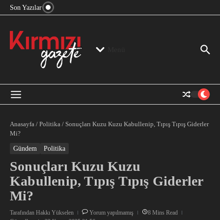
“Devlet Aklı” Kimin Aklı?
İçeriğe atla
Son Yazılar
Jeopolitika, Bölge, Hegemonya…
“Mutlak Butlan” ve Bir Kez Daha Rejimin “Kendinden
Beter Bir Şeye” Dönüşmesi!
Menü
Anasayfa
/
Politika
/
Sonuçları Kuzu Kuzu Kabullenip, Tıpış Tıpış Giderler
Mi?
Gündem
Politika
Sonuçları Kuzu Kuzu
Kabullenip, Tıpış Tıpış Giderler
Mi?
Tarafından
Hakkı Yükselen
Yorum yapılmamış
8 Mins Read