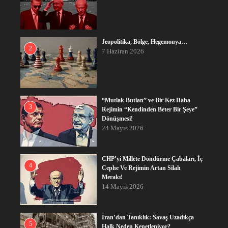
Jeopolitika, Bölge, Hegemonya…
2
7 Haziran 2026
“Mutlak Butlan” ve Bir Kez Daha
3
Rejimin “Kendinden Beter Bir Şeye”
Dönüşmesi!
24 Mayıs 2026
CHP’yi Millete Döndürme Çabaları, İç
4
Cephe Ve Rejimin Artan Silah
Merakı!
14 Mayıs 2026
İran’dan Tanıklık: Savaş Uzadıkça
5
Halk Neden Kenetleniyor?