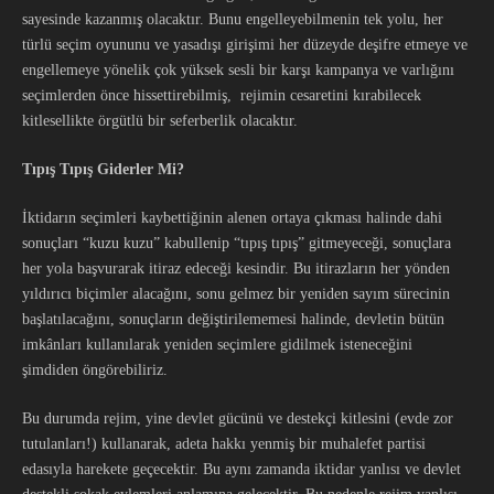
sayesinde kazanmış olacaktır. Bunu engelleyebilmenin tek yolu, her
türlü seçim oyununu ve yasadışı girişimi her düzeyde deşifre etmeye ve
engellemeye yönelik çok yüksek sesli bir karşı kampanya ve varlığını
seçimlerden önce hissettirebilmiş, rejimin cesaretini kırabilecek
kitlesellikte örgütlü bir seferberlik olacaktır.
Tıpış Tıpış Giderler Mi?
İktidarın seçimleri kaybettiğinin alenen ortaya çıkması halinde dahi
sonuçları “kuzu kuzu” kabullenip “tıpış tıpış” gitmeyeceği, sonuçlara
her yola başvurarak itiraz edeceği kesindir. Bu itirazların her yönden
yıldırıcı biçimler alacağını, sonu gelmez bir yeniden sayım sürecinin
başlatılacağını, sonuçların değiştirilememesi halinde, devletin bütün
imkânları kullanılarak yeniden seçimlere gidilmek isteneceğini
şimdiden öngörebiliriz.
Bu durumda rejim, yine devlet gücünü ve destekçi kitlesini (evde zor
tutulanları!) kullanarak, adeta hakkı yenmiş bir muhalefet partisi
edasıyla harekete geçecektir. Bu aynı zamanda iktidar yanlısı ve devlet