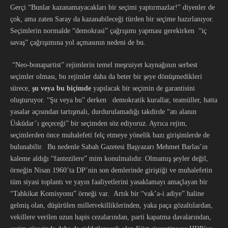
Gerçi “Bunlar kazanamayacakları bir seçimi yaptırmazlar!” diyenler de
çok, ama zaten Saray da kazanabileceği türden bir seçime hazırlanıyor.
Seçimlerin normalde “demokrasi” çağrışımı yapması gerekirken “iç
savaş” çağrışımına yol açmasının nedeni de bu.
“Neo-bonapartist” rejimlerin temel meşruiyet kaynağının serbest
seçimler olması, bu rejimler daha da beter bir şeye dönüşmedikleri
sürece,
şu veya bu biçimde
yapılacak bir seçimin de garantisini
oluşturuyor. “Şu veya bu” derken demokratik kurallar, teamüller, hatta
yasalar açısından tartışmalı, durdurulamadığı takdirde “atı alanın
Üsküdar’ı geçeceği” bir seçimden söz ediyoruz. Ayrıca rejim,
seçimlerden önce muhalefeti felç etmeye yönelik bazı girişimlerde de
bulunabilir. Bu nedenle Sabah Gazetesi Başyazarı Mehmet Barlas’ın
kaleme aldığı “fantezilere” mim konulmalıdır. Olmamış şeyler değil,
örneğin Nisan 1960’ta DP’nin son demlerinde giriştiği ve muhalefetin
tüm siyasi toplantı ve yayın faaliyetlerini yasaklamayı amaçlayan bir
“Tahkikat Komisyonu” örneği var. Artık bir “vak’a-i adiye” haline
gelmiş olan, düşürülen milletvekilliklerinden, yaka paça gözaltılardan,
vekillere verilen uzun hapis cezalarından, parti kapatma davalarından,