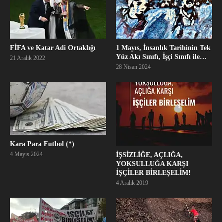
FİFA ve Katar Adi Ortaklığı
1 Mayıs, İnsanlık Tarihinin Tek
Yüz Akı Sınıfı, İşçi Sınıfı ile…
21 Aralık 2022
28 Nisan 2024
Kara Para Futbol (*)
4 Mayıs 2024
İŞSİZLİĞE, AÇLIĞA,
YOKSULLUĞA KARŞI
İŞÇİLER BİRLEŞELİM!
4 Aralık 2019