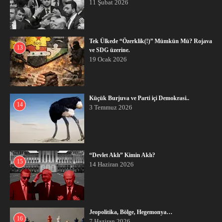
11 Şubat 2026
Tek Ülkede “Özerklik(!)” Mümkün Mü? Rojava
13
ve SDG üzerine.
19 Ocak 2026
Küçük Burjuva ve Parti içi Demokrasi..
14
3 Temmuz 2026
“Devlet Aklı” Kimin Aklı?
15
14 Haziran 2026
Jeopolitika, Bölge, Hegemonya…
16
7 Haziran 2026