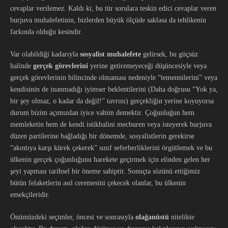
cevaplar verilemez. Kaldı ki, bu tür sorulara teskin edici cevaplar veren
burjuva muhalefetinin, bizlerden büyük ölçüde saklasa da tehlikenin
farkında olduğu kesindir.
Var olabildiği kadarıyla
sosyalist muhalefete
gelirsek, bu güçsüz
halinde
gerçek görevlerini
yerine getiremeyeceği düşüncesiyle veya
gerçek görevlerinin bilincinde olmaması nedeniyle “temennilerini” veya
kendisinin de inanmadığı iyimser beklentilerini (Daha doğrusu “Yok ya,
bir şey olmaz, o kadar da değil!” tavrını) gerçekliğin yerine koyuyorsa
durum bizim açımızdan iyice vahim demektir. Çoğunluğun hem
memleketin hem de kendi istikbalini mecburen veya isteyerek burjuva
düzen partilerine bağladığı bir dönemde, sosyalistlerin gerekirse
“akıntıya karşı kürek çekerek” sınıf seferberliklerini örgütlemek ve bu
ülkenin gerçek çoğunluğunu harekete geçirmek için elinden gelen her
şeyi yapması tarihsel bir öneme sahiptir. Sonuçta sözünü ettiğimiz
bütün felaketlerin asıl ceremesini çekecek olanlar, bu ülkenin
emekçileridir.
Önümüzdeki seçimler, öncesi ve sonrasıyla
olağanüstü
nitelikte