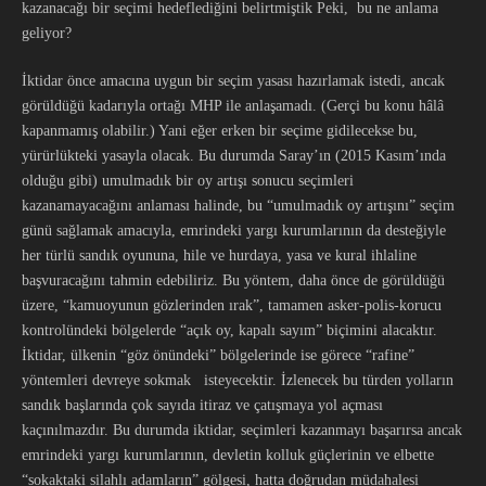
kazanacağı bir seçimi hedeflediğini belirtmiştik Peki, bu ne anlama
geliyor?
İktidar önce amacına uygun bir seçim yasası hazırlamak istedi, ancak
görüldüğü kadarıyla ortağı MHP ile anlaşamadı. (Gerçi bu konu hâlâ
kapanmamış olabilir.) Yani eğer erken bir seçime gidilecekse bu,
yürürlükteki yasayla olacak. Bu durumda Saray’ın (2015 Kasım’ında
olduğu gibi) umulmadık bir oy artışı sonucu seçimleri
kazanamayacağını anlaması halinde, bu “umulmadık oy artışını” seçim
günü sağlamak amacıyla, emrindeki yargı kurumlarının da desteğiyle
her türlü sandık oyununa, hile ve hurdaya, yasa ve kural ihlaline
başvuracağını tahmin edebiliriz. Bu yöntem, daha önce de görüldüğü
üzere, “kamuoyunun gözlerinden ırak”, tamamen asker-polis-korucu
kontrolündeki bölgelerde “açık oy, kapalı sayım” biçimini alacaktır.
İktidar, ülkenin “göz önündeki” bölgelerinde ise görece “rafine”
yöntemleri devreye sokmak isteyecektir. İzlenecek bu türden yolların
sandık başlarında çok sayıda itiraz ve çatışmaya yol açması
kaçınılmazdır. Bu durumda iktidar, seçimleri kazanmayı başarırsa ancak
emrindeki yargı kurumlarının, devletin kolluk güçlerinin ve elbette
“sokaktaki silahlı adamların” gölgesi, hatta doğrudan müdahalesi