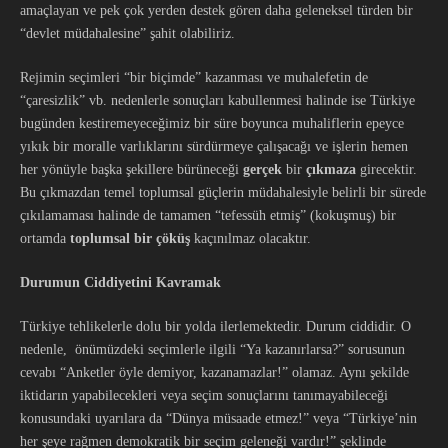
amaçlayan ve pek çok yerden destek gören daha geleneksel türden bir
“devlet müdahalesine” şahit olabiliriz.
Rejimin seçimleri “bir biçimde” kazanması ve muhalefetin de
“çaresizlik” vb. nedenlerle sonuçları kabullenmesi halinde ise Türkiye
bugünden kestiremeyeceğimiz bir süre boyunca muhaliflerin epeyce
yıkık bir moralle varlıklarını sürdürmeye çalışacağı ve işlerin hemen
her yönüyle başka şekillere bürüneceği
gerçek
bir
çıkmaza
girecektir.
Bu çıkmazdan temel toplumsal güçlerin müdahalesiyle belirli bir sürede
çıkılamaması halinde de tamamen “tefessüh etmiş” (kokuşmuş) bir
ortamda
toplumsal bir çöküş
kaçınılmaz olacaktır.
Durumun Ciddiyetini Kavramak
Türkiye tehlikelerle dolu bir yolda ilerlemektedir. Durum ciddidir. O
nedenle, önümüzdeki seçimlerle ilgili “Ya kazanırlarsa?” sorusunun
cevabı “Anketler öyle demiyor, kazanamazlar!” olamaz. Aynı şekilde
iktidarın yapabilecekleri veya seçim sonuçlarını tanımayabileceği
konusundaki uyarılara da “Dünya müsaade etmez!” veya “Türkiye’nin
her şeye rağmen demokratik bir seçim geleneği vardır!” şeklinde