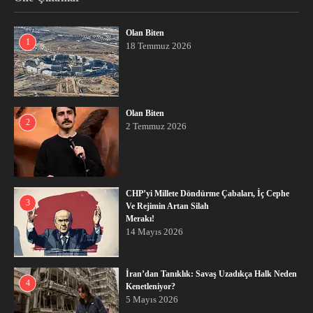
Olan Biten
1
18 Temmuz 2026
Olan Biten
2
2 Temmuz 2026
CHP’yi Millete Döndürme Çabaları, İç Cephe
3
Ve Rejimin Artan Silah
Merakı!
14 Mayıs 2026
İran’dan Tanıklık: Savaş Uzadıkça Halk Neden
4
Kenetleniyor?
5 Mayıs 2026