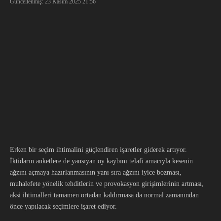
Güncellenmiş: 23 Kasım 2025
21:56
Erken bir seçim ihtimalini güçlendiren işaretler giderek artıyor.
İktidarın anketlere de yansıyan oy kaybını telafi amacıyla kesenin
ağzını açmaya hazırlanmasının yanı sıra ağzını iyice bozması,
muhalefete yönelik tehditlerin ve provokasyon girişimlerinin artması,
aksi ihtimalleri tamamen ortadan kaldırmasa da normal zamanından
önce yapılacak seçimlere işaret ediyor.