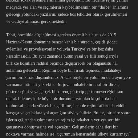
destekli sokak eylemleri anlamına gelecektir. Bu nedenle rejim yanlısı
medyada yer alan ve seçimlerin kaybedilmesinin bir “darbe” anlamına
geleceği yolundaki yazıların, sadece boş tehditler olarak görülmemesi
ve ciddiye alınması gerekmektedir.
Tabii, öncelikle düşünülmesi gereken önemli bir husus da 2015
Haziran-Kasım dönemine benzer kanlı bir sürecin, çeşitli şiddet
eylemleri ve provokasyonlar yoluyla Türkiye’ye bir kez daha
yaşatılmasıdır. Bu aynı zamanda bütün yasal ve fiili sonuçlarıyla
birlikte koşulları radikal biçimde değiştirecek bir olağanüstü hâl
anlamına gelecektir. Rejimin böyle bir fırsatı tepmesi, müdahaleyi
yarım bırakması düşünülemez. Ancak böyle bir yolun bu defa aynı yere
varmama ihtimali yüksektir. Burjuva muhalefetin nasıl bir direnç
göstereceğini veya gerçek bir direnç gösterip göstermeyeceğini tam
olarak bilemesek de böyle bir durumun var olan koşullarda hem
toplumsal planda yüksek bir gerilime, hem de rejim saflarında ciddi
kargaşa ve çatlaklara yol açacağını söyleyebiliriz. Bu ise, bir süre sonra
işlerin çığırından çıkmasına ve rejim içi rekabetin yer yer sert bir
çatışmaya dönüşmesine yol açacaktır. Gelişmelerin daha ileri bir
noktaya varması halinde ise “uçurumun kenarındaki ülkeyi kurtarmayı”