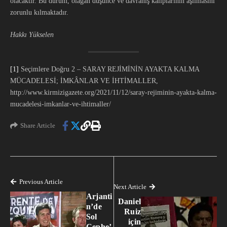
olacaktır. Bu durum, olağan düşünce ve davranış kalıplarının aşılmasını
zorunlu kılmaktadır.
Hakkı Yükselen
[1]
Seçimlere Doğru 2 – SARAY REJİMİNİN AYAKTA KALMA
MÜCADELESİ; İMKÂNLAR VE İHTİMALLER,
http://www.kirmizigazete.org/2021/11/12/saray-rejiminin-ayakta-kalma-
mucadelesi-imkanlar-ve-ihtimaller/
Share Article
Previous Article
Next Article
Arjanti
Daniel
n’de
Ruiz
Sol
için
Cephe’