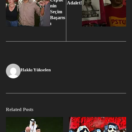
Adalet!
nin
Seçim
Başarıs
ı
Hakkı Yükselen
Related Posts