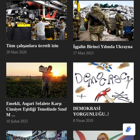
Tüm çalışanlara ücretli izin
İşgalin Birinci Yılında Ukrayna
28 Mart 2020
17 Mart 2023
Emekli, Asgari Sefalete Karşı
DEMOKRASİ
Cinsiyet Eşitliği Temelinde Sınıf
YORGUNLUĞU..!
M ...
8 Nisan 2019
16 Şubat 2025