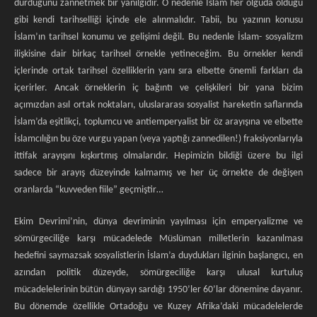
durduğunu zannetmek bir yanılgıdır. O nedenle İslam her olguda olduğu
gibi kendi tarihselliği içinde ele alınmalıdır. Tabii, bu yazının konusu
İslam’ın tarihsel konumu ve gelişimi değil. Bu nedenle İslam- sosyalizm
ilişkisine dair birkaç tarihsel örnekle yetineceğim. Bu örnekler kendi
içlerinde ortak tarihsel özelliklerin yanı sıra elbette önemli farkları da
içerirler. Ancak örneklerin iç bağıntı ve çelişkileri bir yana bizim
açımızdan asıl ortak noktaları, uluslararası sosyalist hareketin saflarında
İslam’da eşitlikçi, toplumcu ve antiemperyalist bir öz arayışına ve elbette
İslamcılığın bu öze vurgu yapan (veya yaptığı zannedilen!) fraksiyonlarıyla
ittifak arayışını kışkırtmış olmalarıdır. Hepimizin bildiği üzere bu ilgi
sadece bir arayış düzeyinde kalmamış ve her üç örnekte de değişen
oranlarda “kuvveden fiile” geçmiştir…
Ekim Devrimi’nin, dünya devriminin yayılması için emperyalizme ve
sömürgeciliğe karşı mücadelede Müslüman milletlerin kazanılması
hedefini saymazsak sosyalistlerin İslam’a duydukları ilginin başlangıcı, en
azından politik düzeyde, sömürgeciliğe karşı ulusal kurtuluş
mücadelelerinin bütün dünyayı sardığı 1950’ler 60’lar dönemine dayanır.
Bu dönemde özellikle Ortadoğu ve Kuzey Afrika’daki mücadelelerde