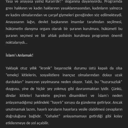
Yasa ve anayasa yalnız Kuran’dır!” sloganına dayanıyordu. Programda
grev hakkının ve kadın haklarının yasaklanmasından, kadınların yalnızca
ev kadını olmalarından ve çarşaf giymeleri gereğinden söz edilmekteydi.
Anayasanın lağvı, devlet başkanının imamlar tarafından seçilmesi,
hükümetin danışma organı olarak bir şuranın kurulması, hükümeti bu
şuranın seçmesi ve bir ahlak polisinin kurulması programın önemli
noktalarıydı…
İslam’ı Anlamak!
Yaklaşık otuz yıllık “kronik” başarısızlık durumu üstü kapalı da olsa
“emekçi kitlelerin, sosyalistlere inançsız olmalarından dolayı uzak
durdukları” inancının yayılmasına neden oluyor. Tabii, bu “huzursuzluk”
duygusu, yine de hiçbir şey yokmuş gibi davranmaktan iyidir. Çünkü,
dindar kitleleri harekete geçiren dinamikleri ve İslam’ı neden
anlayamadığımız şeklindeki “hayırlı” soruyu da gündeme getiriyor. Ancak
unutmamak lazım, hayırlı soruların hayırlara vesile olabilmesi cevapların
doğruluğuna bağlıdır. “Cehalet” anlayamamayı getirdiği gibi kolay
etkilenmeye de yol açabilir.