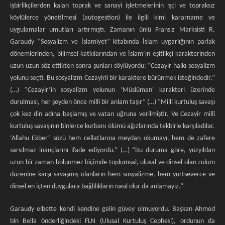
işbirlikçilerden kalan toprak ve sanayi işletmelerinin işçi ve topraksız
köylülerce yönetilmesi (autogestion) ile ilgili kimi kararname ve
uygulamalar umutları artırmıştı. Zamanın ünlü Fransız Marksisti R.
Garaudy “Sosyalizm ve İslamiyet” kitabında İslam uygarlığının parlak
dönemlerinden, bilimsel katkılarından ve İslam’ın eşitlikçi karakterinden
uzun uzun söz ettikten sonra şunları söylüyordu: “Cezayir halkı sosyalizm
yolunu seçti. Bu sosyalizm Cezayirli bir karaktere bürünmek isteğindedir.”
(…) “Cezayir’in sosyalizm yolunun ‘Müslüman’ karakteri üzerinde
durulması, her şeyden önce milli bir anlam taşır” (…) “Milli kurtuluş savaşı
çok kez din adına başlamış ve vatan uğruna verilmiştir. Ve Cezayir milli
kurtuluş savaşının binlerce kurbanı ölümü ağızlarında tekbirle karşıladılar.
‘Allahu Ekber’ sözü hem cellatlarına meydan okumayı, hem de zafere
sarsılmaz inançlarını ifade ediyordu.” (…) “Bu duruma göre, yüzyıldan
uzun bir zaman bölünmez biçimde toplumsal, ulusal ve dinsel olan zulüm
düzenine karşı savaşmış olanların hem sosyalizme, hem yurtseverce ve
dinsel en içten duygulara bağlılıkların nasıl olur da anlamayız.”
Garaudy elbette kendi kendine gelin güvey olmuyordu. Başkan Ahmed
bin Bella önderliğindeki FLN (Ulusal Kurtuluş Cephesi), ordunun da