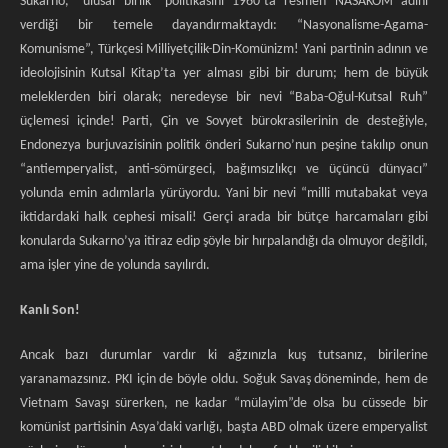
Sukarno, “ulusal birlik” politikasını 1960’ta resmen NASAKOM adını
verdiği bir temele dayandırmaktaydı: “Nasyonalisme-Agama-
Komunisme”, Türkçesi Milliyetçilik-Din-Komünizm! Yani partinin adının ve
ideolojisinin Kutsal Kitap’ta yer alması gibi bir durum; hem de büyük
meleklerden biri olarak; neredeyse bir nevi “Baba-Oğul-Kutsal Ruh”
üçlemesi içinde! Parti, Çin ve Sovyet bürokrasilerinin de desteğiyle,
Endonezya burjuvazisinin politik önderi Sukarno’nun peşine takılıp onun
“antiemperyalist, anti-sömürgeci, bağımsızlıkçı ve üçüncü dünyacı”
yolunda emin adımlarla yürüyordu. Yani bir nevi “milli mutabakat veya
iktidardaki halk cephesi misali! Gerçi arada bir bütçe harcamaları gibi
konularda Sukarno’ya itiraz edip şöyle bir hırpalandığı da olmuyor değildi,
ama işler yine de yolunda sayılırdı.
Kanlı Son!
Ancak bazı durumlar vardır ki ağzınızla kuş tutsanız, birilerine
yaranamazsınız. PKI için de böyle oldu. Soğuk Savaş döneminde, hem de
Vietnam Savaşı sürerken, ne kadar “mülayim”de olsa bu cüssede bir
komünist partisinin Asya’daki varlığı, başta ABD olmak üzere emperyalist