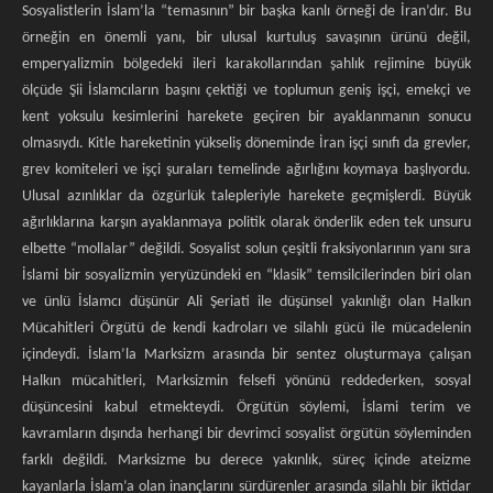
Sosyalistlerin İslam’la “temasının” bir başka kanlı örneği de İran’dır. Bu
örneğin en önemli yanı, bir ulusal kurtuluş savaşının ürünü değil,
emperyalizmin bölgedeki ileri karakollarından şahlık rejimine büyük
ölçüde Şii İslamcıların başını çektiği ve toplumun geniş işçi, emekçi ve
kent yoksulu kesimlerini harekete geçiren bir ayaklanmanın sonucu
olmasıydı. Kitle hareketinin yükseliş döneminde İran işçi sınıfı da grevler,
grev komiteleri ve işçi şuraları temelinde ağırlığını koymaya başlıyordu.
Ulusal azınlıklar da özgürlük talepleriyle harekete geçmişlerdi. Büyük
ağırlıklarına karşın ayaklanmaya politik olarak önderlik eden tek unsuru
elbette “mollalar” değildi. Sosyalist solun çeşitli fraksiyonlarının yanı sıra
İslami bir sosyalizmin yeryüzündeki en “klasik” temsilcilerinden biri olan
ve ünlü İslamcı düşünür Ali Şeriati ile düşünsel yakınlığı olan Halkın
Mücahitleri Örgütü de kendi kadroları ve silahlı gücü ile mücadelenin
içindeydi. İslam’la Marksizm arasında bir sentez oluşturmaya çalışan
Halkın mücahitleri, Marksizmin felsefi yönünü reddederken, sosyal
düşüncesini kabul etmekteydi. Örgütün söylemi, İslami terim ve
kavramların dışında herhangi bir devrimci sosyalist örgütün söyleminden
farklı değildi. Marksizme bu derece yakınlık, süreç içinde ateizme
kayanlarla İslam’a olan inançlarını sürdürenler arasında silahlı bir iktidar