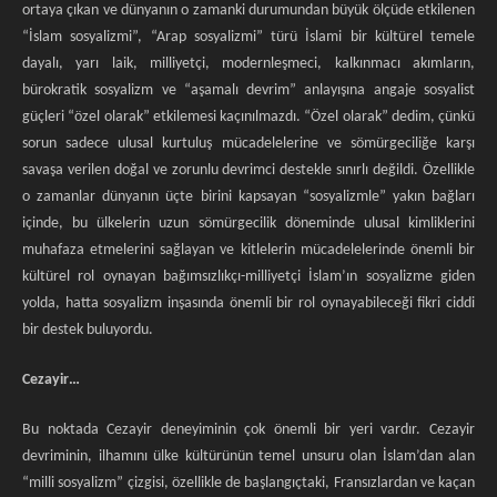
ortaya çıkan ve dünyanın o zamanki durumundan büyük ölçüde etkilenen
“İslam sosyalizmi”, “Arap sosyalizmi” türü İslami bir kültürel temele
dayalı, yarı laik, milliyetçi, modernleşmeci, kalkınmacı akımların,
bürokratik sosyalizm ve “aşamalı devrim” anlayışına angaje sosyalist
güçleri “özel olarak” etkilemesi kaçınılmazdı. “Özel olarak” dedim, çünkü
sorun sadece ulusal kurtuluş mücadelelerine ve sömürgeciliğe karşı
savaşa verilen doğal ve zorunlu devrimci destekle sınırlı değildi. Özellikle
o zamanlar dünyanın üçte birini kapsayan “sosyalizmle” yakın bağları
içinde, bu ülkelerin uzun sömürgecilik döneminde ulusal kimliklerini
muhafaza etmelerini sağlayan ve kitlelerin mücadelelerinde önemli bir
kültürel rol oynayan bağımsızlıkçı-milliyetçi İslam’ın sosyalizme giden
yolda, hatta sosyalizm inşasında önemli bir rol oynayabileceği fikri ciddi
bir destek buluyordu.
Cezayir…
Bu noktada Cezayir deneyiminin çok önemli bir yeri vardır. Cezayir
devriminin, ilhamını ülke kültürünün temel unsuru olan İslam’dan alan
“milli sosyalizm” çizgisi, özellikle de başlangıçtaki, Fransızlardan ve kaçan