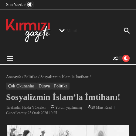
“Devlet Aklı” Kimin Aklı?
İçeriğe atla
Son Yazılar
Jeopolitika, Bölge, Hegemonya…
“Mutlak Butlan” ve Bir Kez Daha Rejimin “Kendinden
Beter Bir Şeye” Dönüşmesi!
Menü
Anasayfa
/
Politika
/
Sosyalizmin İslam’la İmtihanı!
Çok Okunanlar
Dünya
Politika
Sosyalizmin İslam’la İmtihanı!
Tarafından
Hakkı Yükselen
Yorum yapılmamış
29 Mins Read
Güncellenmiş: 25 Ocak 2026
19:25