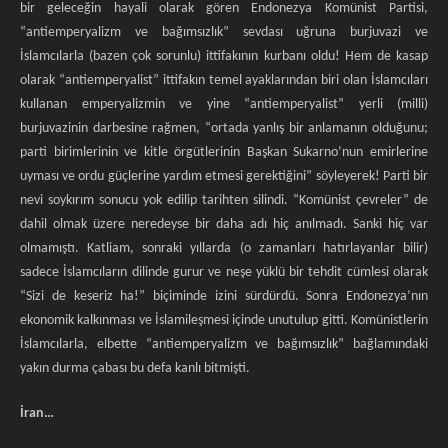
bir geleceğin hayali olarak gören Endonezya Komünist Partisi,
“antiemperyalizm ve bağımsızlık” sevdası uğruna burjuvazi ve
İslamcılarla (bazen çok sorunlu) ittifakının kurbanı oldu! Hem de kasap
olarak “antiemperyalist” ittifakın temel ayaklarından biri olan İslamcıları
kullanan emperyalizmin ve yine “antiemperyalist” yerli (milli)
burjuvazinin darbesine rağmen, “ortada yanlış bir anlamanın olduğunu;
parti birimlerinin ve kitle örgütlerinin Başkan Sukarno’nun emirlerine
uyması ve ordu güçlerine yardım etmesi gerektiğini” söyleyerek! Parti bir
nevi soykırım sonucu yok edilip tarihten silindi. “Komünist çevreler” de
dahil olmak üzere neredeyse bir daha adı hiç anılmadı. Sanki hiç var
olmamıştı. Katliam, sonraki yıllarda (o zamanları hatırlayanlar bilir)
sadece İslamcıların dilinde gurur ve neşe yüklü bir tehdit cümlesi olarak
“Sizi de keseriz ha!” biçiminde izini sürdürdü. Sonra Endonezya’nın
ekonomik kalkınması ve İslamileşmesi içinde unutulup gitti. Komünistlerin
İslamcılarla, elbette “antiemperyalizm ve bağımsızlık” bağlamındaki
yakın durma çabası bu defa kanlı bitmişti.
İran…