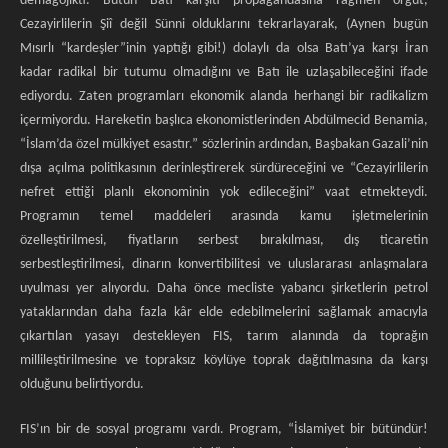
demagojikti. Bütün Batı karşıtı propagandasına rağmen örgüt,
Cezayirlilerin Şiî değil Sünni olduklarını tekrarlayarak, (Aynen bugün
Mısırlı “kardeşler”inin yaptığı gibi!) dolaylı da olsa Batı’ya karşı İran
kadar radikal bir tutumu olmadığını ve Batı ile uzlaşabileceğini ifade
ediyordu. Zaten programları ekonomik alanda herhangi bir radikalizm
içermiyordu. Hareketin başlıca ekonomistlerinden Abdülmecid Benamia,
“İslam’da özel mülkiyet esastır.” sözlerinin ardından, Başbakan Gazali’nin
dışa açılma politikasının derinleştirerek sürdüreceğini ve “Cezayirlilerin
nefret ettiği planlı ekonominin yok edileceğini” vaat etmekteydi.
Programın temel maddeleri arasında kamu işletmelerinin
özelleştirilmesi, fiyatların serbest bırakılması, dış ticaretin
serbestleştirilmesi, dinarın konvertibilitesi ve uluslararası anlaşmalara
uyulması yer alıyordu. Daha önce mecliste yabancı şirketlerin petrol
yataklarından daha fazla kâr elde edebilmelerini sağlamak amacıyla
çıkartılan yasayı destekleyen FIS, tarım alanında da toprağın
millileştirilmesine ve topraksız köylüye toprak dağıtılmasına da karşı
olduğunu belirtiyordu.
FIS’ın bir de sosyal programı vardı. Program, “İslamiyet bir bütündür!