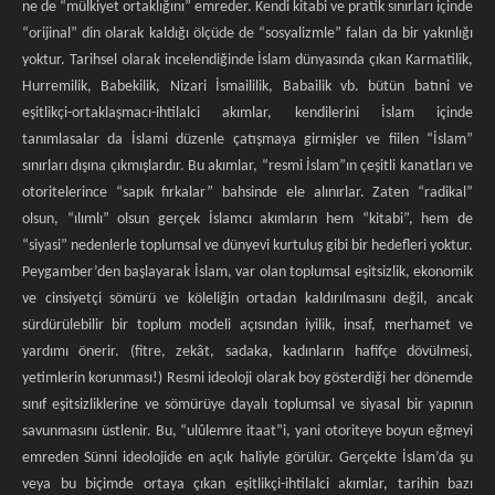
ne de “mülkiyet ortaklığını” emreder. Kendi kitabi ve pratik sınırları içinde
“orijinal” din olarak kaldığı ölçüde de “sosyalizmle” falan da bir yakınlığı
yoktur. Tarihsel olarak incelendiğinde İslam dünyasında çıkan Karmatilik,
Hurremilik, Babekilik, Nizari İsmaililik, Babailik vb. bütün batıni ve
eşitlikçi-ortaklaşmacı-ihtilalci akımlar, kendilerini İslam içinde
tanımlasalar da İslami düzenle çatışmaya girmişler ve fiilen “İslam”
sınırları dışına çıkmışlardır. Bu akımlar, “resmi İslam”ın çeşitli kanatları ve
otoritelerince “sapık fırkalar” bahsinde ele alınırlar. Zaten “radikal”
olsun, “ılımlı” olsun gerçek İslamcı akımların hem “kitabi”, hem de
“siyasi” nedenlerle toplumsal ve dünyevi kurtuluş gibi bir hedefleri yoktur.
Peygamber’den başlayarak İslam, var olan toplumsal eşitsizlik, ekonomik
ve cinsiyetçi sömürü ve köleliğin ortadan kaldırılmasını değil, ancak
sürdürülebilir bir toplum modeli açısından iyilik, insaf, merhamet ve
yardımı önerir. (fitre, zekât, sadaka, kadınların hafifçe dövülmesi,
yetimlerin korunması!) Resmi ideoloji olarak boy gösterdiği her dönemde
sınıf eşitsizliklerine ve sömürüye dayalı toplumsal ve siyasal bir yapının
savunmasını üstlenir. Bu, “ulûlemre itaat”i, yani otoriteye boyun eğmeyi
emreden Sünni ideolojide en açık haliyle görülür. Gerçekte İslam’da şu
veya bu biçimde ortaya çıkan eşitlikçi-ihtilalci akımlar, tarihin bazı