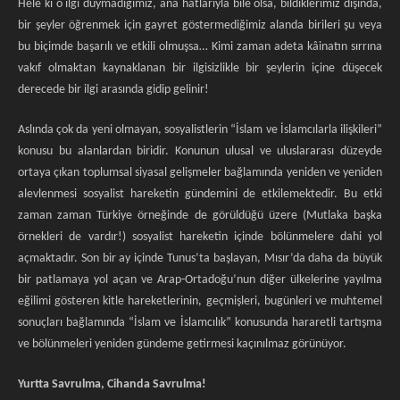
Hele ki o ilgi duymadığımız, ana hatlarıyla bile olsa, bildiklerimiz dışında,
bir şeyler öğrenmek için gayret göstermediğimiz alanda birileri şu veya
bu biçimde başarılı ve etkili olmuşsa… Kimi zaman adeta kâinatın sırrına
vakıf olmaktan kaynaklanan bir ilgisizlikle bir şeylerin içine düşecek
derecede bir ilgi arasında gidip gelinir!
Aslında çok da yeni olmayan, sosyalistlerin “İslam ve İslamcılarla ilişkileri”
konusu bu alanlardan biridir. Konunun ulusal ve uluslararası düzeyde
ortaya çıkan toplumsal siyasal gelişmeler bağlamında yeniden ve yeniden
alevlenmesi sosyalist hareketin gündemini de etkilemektedir. Bu etki
zaman zaman Türkiye örneğinde de görüldüğü üzere (Mutlaka başka
örnekleri de vardır!) sosyalist hareketin içinde bölünmelere dahi yol
açmaktadır. Son bir ay içinde Tunus’ta başlayan, Mısır’da daha da büyük
bir patlamaya yol açan ve Arap-Ortadoğu’nun diğer ülkelerine yayılma
eğilimi gösteren kitle hareketlerinin, geçmişleri, bugünleri ve muhtemel
sonuçları bağlamında “İslam ve İslamcılık” konusunda hararetli tartışma
ve bölünmeleri yeniden gündeme getirmesi kaçınılmaz görünüyor.
Yurtta Savrulma, Cihanda Savrulma!