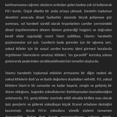
katılmamasına rağmen olayların ardından gelen baskıyı çok iyi kullanarak
FIS’ı kurdu. Örgüt elbette bir anda ortaya çıkmadı. Devletin toplumun
denetimi amacıyla dinsel faaliyetler alanında birçok gelişmeye göz
yumması, sol hareketi sürekli olarak tırpanlarken camiler çevresindeki
dinsel örgütlenmelere dönem dönem gösterdiği hoşgörü ve doğrudan
kendi eliyle uyguladığı resmi İslam politikası, İslamcı hareketin
güçlenmesine yol açtı. Camilerin baskı görenler için bir sığınma yeri,
yoksul kitleler için bir sosyal yardım kurumu işlevi görmesi buralarda
örgütlenen İslamcıların umutsuz kitleleri, “en garantili” kurtuluş yolunu
göstererek peşlerinden sürükleyebilmelerinin temelini oluşturdu.
İslamcı hareketin toplumsal etkisinin artmasının bir diğer nedeni de
yoksul kitlelerin Batı’ya ve Batılı değerlere duydukları nefretti. FIS, yoksul
kitlelere İslam’ın bir zamanlar ne kadar başarılı, zengin ve gelişmiş bir
düzen olduğunu, bugünkü yoksullularının Batılılaşmadan kaynaklandığını
anlatıyordu. FIS, geniş kitleler üzerinde etkili olmakla birlikte esas olarak
işsiz gençlerin ve giderek yoksullaşan küçük ticaret erbabının desteğini
kazanmıştı. Ancak FIS’ın yoksullara yönelik söylemi tamamen