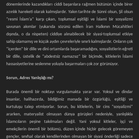
dönemlerinde kazandıkları ciddi başarılara rağmen bütünün içinde birer
azınlık hareketi olarak kalmışlardır. Yakın tarihte de Sünni olsun, Şiî olsun
“resmi İslam’a” karşı çıkan, toplumsal eşitliği ve İslami bir sosyalizmi
savunan akımlar (yukarıda sözünü edilen İran Halkının Mücahitleri
dışında, o da nispeten) ciddiye alınabilecek bir siyasi-toplumsal etkiye
sahip olamamış ve küçük aydın çevreleriyle sınırlı kalmışlardır. Onların çok
“içerden” bir dille ve dini ortamlarda başaramadığını, sosyalistlerin eğreti
bir dille, üstelik de “abdestsiz namazsız” bir biçimde, kitlelerin İslami
hassasiyetlerine seslenme yoluyla başarmaları çok zor görünüyor.
Sorun, Adres Yanlışlığı mı?
Burada önemli bir noktayı vurgulamakta yarar var. Yoksul ve dindar
insanlar, halihazırda, bildiğimiz manada bir özgürlüğü, eşitliği ve
kurtuluşu talep etmiyorlar. Sorun, bu kitlelerin, bir cins “sosyalizmi”
ararken, materyalist olmayan dünya görüşleri nedeniyle, yanlışlıkla
İslamcıların peşine takılmaları değil. Yani yoksul kitleler, işçi ve
emekçilerin önemli bir bölümü, düzen içinde hiçbir gelecek göremeyen
gençler, sınıfsal olarak kendilerinden olmayan bir siyasi önderliği sadece