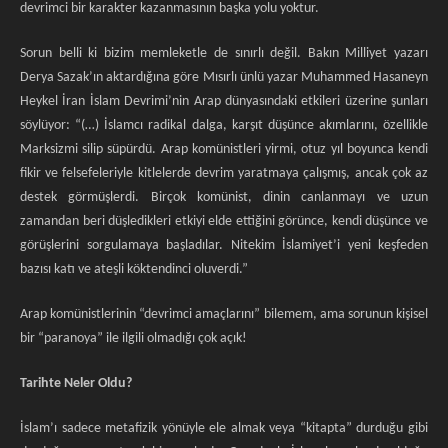
devrimci bir karakter kazanmasının başka yolu yoktur.
Sorun belli ki bizim memleketle de sınırlı değil. Bakın Milliyet yazarı
Derya Sazak’ın aktardığına göre Mısırlı ünlü yazar Muhammed Hasaneyn
Heykel İran İslam Devrimi’nin Arap dünyasındaki etkileri üzerine şunları
söylüyor: “(…) İslamcı radikal dalga, karşıt düşünce akımlarını, özellikle
Marksizmi silip süpürdü. Arap komünistleri yirmi, otuz yıl boyunca kendi
fikir ve felsefeleriyle kitlelerde devrim yaratmaya çalışmış, ancak çok az
destek görmüşlerdi. Birçok komünist, dinin canlanmayı ve uzun
zamandan beri düşledikleri etkiyi elde ettiğini görünce, kendi düşünce ve
görüşlerini sorgulamaya başladılar. Nitekim İslamiyet’i yeni keşfeden
bazısı katı ve ateşli köktendinci oluverdi.”
Arap komünistlerinin “devrimci amaçlarını” bilemem, ama sorunun kişisel
bir “paranoya” ile ilgili olmadığı çok açık!
Tarihte Neler Oldu?
İslam’ı sadece metafizik yönüyle ele almak veya “kitapta” durduğu gibi