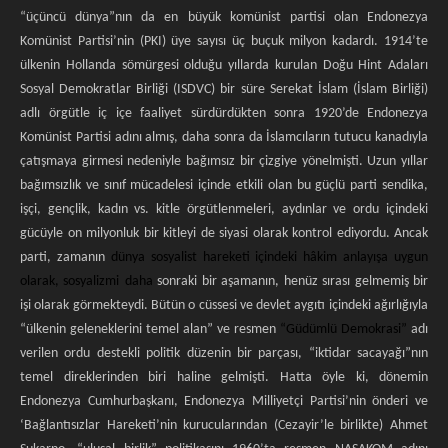
“üçüncü dünya”nın da en büyük komünist partisi olan Endonezya
Komünist Partisi’nin (PKI) üye sayısı üç buçuk milyon kadardı. 1914’te
ülkenin Hollanda sömürgesi olduğu yıllarda kurulan Doğu Hint Adaları
Sosyal Demokratlar Birliği (ISDVC) bir süre Serekat İslam (İslam Birliği)
adlı örgütle iç içe faaliyet sürdürdükten sonra 1920’de Endonezya
Komünist Partisi adını almış, daha sonra da İslamcıların tutucu kanadıyla
çatışmaya girmesi nedeniyle bağımsız bir çizgiye yönelmişti. Uzun yıllar
bağımsızlık ve sınıf mücadelesi içinde etkili olan bu güçlü parti sendika,
işçi, gençlik, kadın vs. kitle örgütlenmeleri, aydınlar ve ordu içindeki
gücüyle on milyonluk bir kitleyi de siyasi olarak kontrol ediyordu. Ancak
parti, zamanın
dünya sosyalist hareketi içindeki hâkim anlayışa uygun
olarak, sosyalizmi
daha
sonraki bir aşamanın, henüz sırası gelmemiş bir
işi olarak görmekteydi. Bütün o cüssesi ve devlet aygıtı içindeki ağırlığıyla
“ülkenin geleneklerini temel alan” ve resmen
“Güdümlü Demokrasi”
adı
verilen ordu destekli politik düzenin bir parçası, “iktidar sacayağı”nın
temel direklerinden biri haline gelmişti. Hatta öyle ki, dönemin
Endonezya Cumhurbaşkanı, Endonezya Milliyetçi Partisi’nin önderi ve
‘Bağlantısızlar Hareketi’nin kurucularından (Cezayir’le birlikte) Ahmet