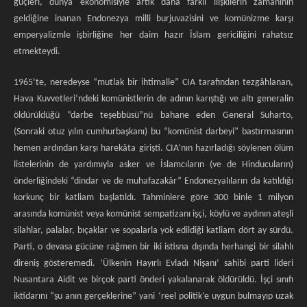
güçleri, dünya ekonomisiyle artık daha farklı ilişkilerin zamanının
geldiğine inanan Endonezya milli burjuvazisini ve komünizme karşı
emperyalizmle işbirliğine her daim hazır İslam gericiliğini rahatsız
etmekteydi.
1965’te, neredeyse “mutlak bir ihtimalle” CIA tarafından tezgâhlanan,
Hava Kuvvetleri’ndeki komünistlerin de adının karıştığı ve altı generalin
öldürüldüğü “darbe teşebbüsü”nü bahane eden General Suharto,
(Sonraki otuz yılın cumhurbaşkanı) bu “komünist darbeyi” bastırmasının
hemen ardından karşı harekâta girişti. CIA’nın hazırladığı söylenen ölüm
listelerinin de yardımıyla asker ve İslamcıların (ve de Hinducuların)
önderliğindeki “dindar ve de muhafazakâr” Endonezyalıların da katıldığı
korkunç bir katliam başlatıldı. Tahminlere göre 300 binle 1 milyon
arasında komünist veya komünist sempatizanı işçi, köylü ve aydının ateşli
silahlar, palalar, bıçaklar ve sopalarla yok edildiği katliam dört ay sürdü.
Parti, o devasa gücüne rağmen bir iki istisna dışında herhangi bir silahlı
direniş gösteremedi. ‘Ülkenin Hayırlı Evladı Nişanı’ sahibi parti lideri
Nusantara Aidit ve birçok parti önderi yakalanarak öldürüldü. İşçi sınıfı
iktidarını “şu anın gerçeklerine” yani ‘reel politik’e uygun bulmayıp uzak