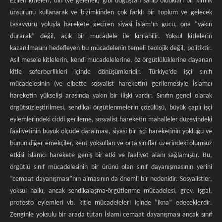
Ezilen kitleleri, din (ve gelenek) gibi doğuştan sahip oldukları bir kimlik
unsurunu kullanarak ve bizimkinden çok farklı bir toplum ve gelecek
tasavvuru yoluyla harekete geçiren siyasi İslam’ın gücü, ona “yakın
durarak” değil, açık bir mücadele ile kırılabilir. Yoksul kitlelerin
kazanılmasını hedefleyen bu mücadelenin temeli teolojik değil, politiktir.
Asıl mesele kitlelerin, kendi mücadelelerine, öz örgütlülüklerine dayanan
kitle seferberlikleri içinde dönüşümleridir. Türkiye’de işçi sınıfı
mücadelesinin (ve elbette sosyalist hareketin) gerilemesiyle İslamcı
hareketin yükselişi arasında yakın bir ilişki vardır. Sınıfın genel olarak
örgütsüzleştirilmesi, sendikal örgütlenmelerin çözülüşü, büyük çaplı işçi
eylemlerindeki ciddi gerileme, sosyalist hareketin mahalleler düzeyindeki
faaliyetinin büyük ölçüde daralması, siyasi bir işçi hareketinin yokluğu ve
bunun diğer emekçiler, kent yoksulları ve orta sınıflar üzerindeki olumsuz
etkisi İslamcı harekete geniş bir etki ve faaliyet alanı sağlamıştır. Bu,
örgütlü sınıf mücadelesinin bir ürünü olan sınıf dayanışmasının yerini
“cemaat dayanışması”nın almasının da önemli bir nedenidir. Sosyalistler,
yoksul halkı, ancak sendikalaşma-örgütlenme mücadelesi, grev, işgal,
protesto eylemleri vb. kitle mücadeleleri içinde “ikna” edeceklerdir.
Zenginle yoksulu bir arada tutan İslami cemaat dayanışması ancak sınıf