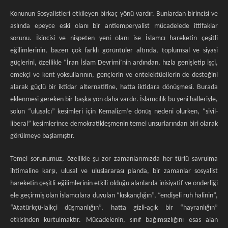
Konunun Sosyalistleri etkileyen birkaç yönü vardır. Bunlardan birincisi ve
aslında epeyce eski olanı bir antiemperyalist mücadelede ittifaklar
sorunu. İkincisi ve nispeten yeni olanı ise İslamcı hareketin çeşitli
eğilimlerinin, bazen çok farklı görüntüler altında, toplumsal ve siyasi
güçlerini, özellikle “İran İslam Devrimi’nin ardından, hızla genişletip işçi,
emekçi ve kent yoksullarının, gençlerin ve entelektüellerin de desteğini
alarak güçlü bir iktidar alternatifine, hatta iktidara dönüşmesi. Burada
eklenmesi gereken bir başka yön daha vardır. İslamcılık bu yeni halleriyle,
solun “ulusalcı” kesimleri için Kemalizm’e dönüş nedeni olurken, “sivil-
liberal” kesimlerince demokratikleşmenin temel unsurlarından biri olarak
görülmeye başlamıştır.
Temel sorunumuz, özellikle şu zor zamanlarımızda her türlü savrulma
ihtimaline karşı, ulusal ve uluslararası planda, bir zamanlar sosyalist
hareketin çeşitli eğilimlerinin etkili olduğu alanlarda inisiyatif ve önderliği
ele geçirmiş olan İslamcılara duyulan “kıskançlığın”, “endişeli ruh halinin”,
“Atatürkçü-laikçi düşmanlığın”, hatta gizli-açık bir “hayranlığın”
etkisinden kurtulmaktır. Mücadelenin, sınıf bağımsızlığını esas alan