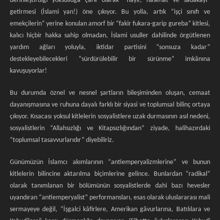
derinleştirdiği yoksulluğa çare olarak “hayır, hasenat ve sadakayı”
getirmesi (İslami yan!) öne çıkıyor. Bu yolla, artık “işçi sınıfı ve
emekçilerin” yerine konulan amorf bir “fakir fukara-garip gureba” kitlesi,
kalıcı hiçbir hakka sahip olmadan, İslami usuller dahilinde örgütlenen
yardım ağları yoluyla, iktidar partisini “sonsuza kadar”
destekleyebilecekleri “sürdürülebilir bir sürünme” imkânına
kavuşuyorlar!
Bu durumda öznel ve nesnel şartların bileşiminden oluşan, cemaat
dayanışmasına ve ruhuna dayalı farklı bir siyasi ve toplumsal bilinç ortaya
çıkıyor. Kısacası yoksul kitlelerin sosyalistlere uzak durmasının asıl nedeni,
sosyalistlerin “Allahsızlığı ve Kitapsızlığından” ziyade, halihazırdaki
“toplumsal tasavvurlarıdır” diyebiliriz.
Günümüzün İslamcı akımlarının “antiemperyalizmlerine” ve bunun
kitlelerin bilincine aktarılma biçimlerine gelince. Bunlardan “radikal”
olarak tanımlanan bir bölümünün sosyalistlerde dahi bazı hevesler
uyandıran “antiemperyalist” performansları, esas olarak uluslararası mali
sermayeye değil, “İşgalci kâfirlere, Amerikan gâvurlarına, Batılılara ve