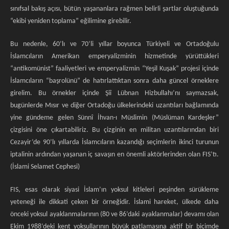
sınıfsal bakış açısı, bütün yaşananlara rağmen belirli şartlar oluştuğunda
“ekibi yeniden toplama” eğilimine girebilir.
Bu nedenle, 60’lı ve 70’li yıllar boyunca Türkiyeli ve Ortadoğulu
İslamcıların Amerikan emperyalizminin hizmetinde yürüttükleri
“antikomünist” faaliyetleri ve emperyalizmin “Yeşil Kuşak” projesi içinde
İslamcıların “başrolünü” de hatırlattıktan sonra daha güncel örneklere
girelim. Bu örnekler içinde Şiî Lübnan Hizbullahı’nı saymazsak,
bugünlerde Mısır ve diğer Ortadoğu ülkelerindeki uzantıları bağlamında
yine gündeme gelen Sünnî İhvan-ı Müslimin (Müslüman Kardeşler”
çizgisini öne çıkartabiliriz. Bu çizginin en militan uzantılarından biri
Cezayir’de 90’lı yıllarda İslamcıların kazandığı seçimlerin ikinci turunun
iptalinin ardından yaşanan iç savaşın en önemli aktörlerinden olan FIS’tı.
(İslami Selamet Cephesi)
FIS, esas olarak siyasi İslam’ın yoksul kitleleri peşinden sürükleme
yeteneği ile dikkati çeken bir örneğidir. İslami hareket, ülkede daha
önceki yoksul ayaklanmalarının (80 ve 86’daki ayaklanmalar) devamı olan
Ekim 1988’deki kent yoksullarının büyük patlamasına aktif bir biçimde