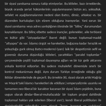
bir siyasi yanılsama sonucu takip etmiyorlar. Bu kitleler, bazı örneklerde,
büyük oranda şeriat hükümlerinin uygulanmasının bütün acı, yoksulluk,
sefalet ve aşağılanmalarının nedeni olan Batıcı, dinsiz, ahlaksız vs. bir
düzenden kurtuluşları için elzem olduğuna inanıyorlar. Yani sorun bir
siyasi yanılsama veya adres yanlışlığının ötesinde bir “bilinç” durumundan
kaynaklanıyor. Bu bilinç elbette sadece inançlar, gelenekler, aile terbiyesi
ve kültür gibi “üstyapılardan” ibaret değil; bunun toplumsal-maddi
“altyapısı” da var. İslamcı örgüt ve hareketler, boğazına kadar hırsızlık ve
yolsuzluğa gark olmuş Batıcı-modernci-(yarı) laik bir despotizmin sefil ve
güvensiz duruma düşürdüğü kitleleri, yarattıkları “paralel toplumlar”
çerçevesinde çeşitli toplumsal dayanışma ağları ve bir tür gelir aktarımı
yoluyla kontrol ediyorlar. Bu sadece muhalefet dönemiyle sınırlı bir
kontrol mekanizması değil. Aynı durum Türkiye örneğinde olduğu gibi
iktidar dönemlerinde de geçerli. Bu örnekte (Ki, siyasi olarak artık Mağrip
ve Maşrık’taki İslamcı hareketleri de etkiliyor.) emperyalizmle uyumlu ve
tamamen neo-liberal bir karakter kazanan bir siyasi İslam çeşidinin, buna
uygun olarak dindar-liberal-muhafazakâr bir toplum projesi dahilinde
toplumsal hakları yok ederken (liberal yan!); kendi liberal politikaları ile