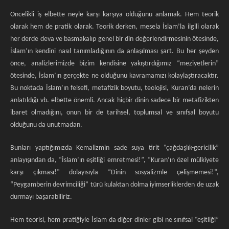
Öncelikli iş elbette neyle karşı karşıya olduğunu anlamak. Hem teorik
olarak hem de pratik olarak. Teorik derken, mesela İslam’la ilgili olarak
her derde deva ve basmakalıp genel bir din değerlendirmesinin ötesinde,
İslam’ın kendini nasıl tanımladığının da anlaşılması şart. Bu her şeyden
önce, analizlerimizde bizim kendisine yakıştırdığımız “meziyetlerin”
ötesinde, İslam’ın gerçekte ne olduğunu kavramamızı kolaylaştıracaktır.
Bu noktada İslam’ın felsefi, metafizik boyutu, teolojisi, Kuran’da nelerin
anlatıldığı vb. elbette önemli. Ancak hiçbir dinin sadece bir metafizikten
ibaret olmadığını, onun bir de tarihsel, toplumsal ve sınıfsal boyutu
olduğunu da unutmadan.
Bunları yaptığımızda Kemalizmin sade suya tirit “çağdaşlık-gericilik”
anlayışından da, “İslam’ın eşitliği emretmesi!”, “Kuran’ın özel mülkiyete
karşı çıkması!” dolayısıyla “Dinin sosyalizmle çelişmemesi!”,
“Peygamberin devrimciliği” türü kulaktan dolma iyimserliklerden de uzak
durmayı başarabiliriz.
Hem teorisi, hem pratiğiyle İslam da diğer dinler gibi ne sınıfsal “eşitliği”