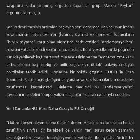
kavgasına kadar uzanmış, örgütten kopan bir grup, Maocu “Peykar”
örgütünü kurmuştu.
Şah’ın devrilmesinin ardından başlayan yeni dönemde İran solunun imanlı
veya imansız bütün kesimleri (İslamcı, Stalinist ve merkezci) İslamcıların
“büyük şeytana” karşı olma biçiminde ifade ettikleri “antiemperyalizm”
zokasını yutarak kendi sonlarını hazırladılar. Kent yoksullarını da peşinden
sürükleyebilecek bağımsız sınıf mücadelesinin yerine “emperyalizme karşı
birlik, ülkenin bağımsızlığı ve milli burjuvaziyle ittifak” anlayışına dayalı
politikalar tercih edildi. Böylesine bir politik çizginin, TUDEH’in (İran
Komünist Partisi) açık işbirliğini bir yana koyarsak İslamcılarla mücadeleyi
zayıflatması kaçınılmazdı. Binlerce devrimci bu “antiemperyalist”
tavırlarının bedelini “emperyalizmin ajanları” olarak canlarıyla ödediler.
Yeni Zamanlar-Bir Kere Daha Cezayir: FIS Örneği!
“
Hafıza-i beşer nisyan ile malûldür!” derler. Ancak bana kalırsa bu hafıza
zayıflığının sınıfsal bir karakteri de vardır. Yani sorun geçen zamanın
uzunluğundan ziyade ideolojik-genetik yatkınlık ile ilgilidir. Belirli bir