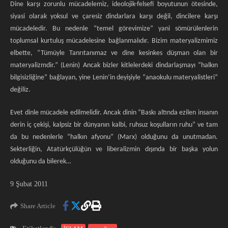
Dine karşı zorunlu mücadelemiz, ideolojik-felsefi boyutunun ötesinde,
siyasi olarak yoksul ve çaresiz dindarlara karşı değil, dincilere karşı
mücadeledir. Bu nedenle “temel görevimize” yani sömürülenlerin
toplumsal kurtuluş mücadelesine bağlanmalıdır. Bizim materyalizmimiz
elbette, “Tümüyle Tanrıtanımaz ve dine kesinkes düşman olan bir
materyalizmdir.” (Lenin) Ancak bizler kitlelerdeki dindarlaşmayı “halkın
bilgisizliğine” bağlayan, yine Lenin’in deyişiyle “anaokulu materyalistleri”
değiliz.
Evet dinle mücadele edilmelidir. Ancak dinin “Baskı altında ezilen insanın
derin iç çekişi, kalpsiz bir dünyanın kalbi, ruhsuz koşulların ruhu” ve tam
da bu nedenlerle “halkın afyonu” (Marx) olduğunu da unutmadan.
Sekterliğin, Atatürkçülüğün ve liberalizmin dışında bir başka yolun
olduğunu da bilerek…
9 Şubat 2011
Share Article