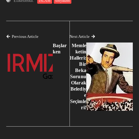
Etiketlendi:
İSLAM
sosyalizm
Previous Article
Next Article
Başlar
Memle
ken
ketin
Halleri:
Bir
Beka
Sorunu
Olarak
Belediy
e
Seçimle
ri!