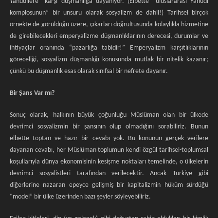
Yahudilere” karşı düşmanlığa dayanıyor. (Elbette “uluslararası Yahudi
komplosunun” bir unsuru olarak sosyalizm de dahil!) Tarihsel birçok
örnekte de görüldüğü üzere, çıkarları doğrultusunda kolaylıkla hizmetine
de girebilecekleri emperyalizme düşmanlıklarının derecesi, durumlar ve
ihtiyaçlar oranında “pazarlığa tabidir!” Emperyalizm karşıtlıklarının
göreceliği, sosyalizm düşmanlığı konusunda mutlak bir nitelik kazanır;
çünkü bu düşmanlık esas olarak sınıfsal bir nefrete dayanır.
Bir Şans Var mı?
Sonuç olarak, halkının büyük çoğunluğu Müslüman olan bir ülkede
devrimci sosyalizmin bir şansının olup olmadığını sorabiliriz. Bunun
elbette toptan ve hazır bir cevabı yok. Bu konunun gerçek verilere
dayanan cevabı, her Müslüman toplumun kendi özgül tarihsel-toplumsal
koşullarıyla dünya ekonomisinin kesişme noktaları temelinde, o ülkelerin
devrimci sosyalistleri tarafından verilecektir. Ancak Türkiye gibi
diğerlerine nazaran epeyce gelişmiş bir kapitalizmin hüküm sürdüğü
“model” bir ülke üzerinden bazı şeyler söyleyebiliriz.