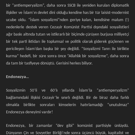
bir “antiemperyalizm”, daha sonra SSCB ile yeniden kurulan diplomatik
ilişkiler ve İslam’ın devlet dini olduğu kendine has bir tür laisist-modernist
ucube oldu. “İslam sosyalizmi”nden geriye kalan, kendisine malum (!)
nedenlerle destek veren Cezayir Komünist Partisi dışındaki sosyalistleri
ağır baskı altında tutan ve istikrarlı bir biçimde çürüyen burjuva milliyetçi
bir tek parti iktidarı ile toplumsal ve politik olarak giderek güçlenen ve
gericileşen İslam’dan başka bir şey değildi. “Sosyalizmi Tanrı ile birlikte
kurma” hedefi, bir süre sonra önce “Allahlık bir sosyalizme”, daha sonra
da tam bir tasfiyeye dönüştü. Gerisini herkes biliyor.
Endonezya…
Sosyalizmin 50’li ve 60’lı yıllarda İslam’la “antiemperyalizm”
bağlamındaki ilişkisi Cezayir’le sınırlı değildi. Bir de biraz daha farklı
olmakla birlikte sonraları kimselerin hatırlamadığı “unutulmaz”
Endonezya deneyimi vardır!
Endonezya, bir zamanlar “dev gibi” komünist partisiyle ünlüydü.
Dünyanın Çin
ve Sovyetler Birliği’nde sonra üçüncü büyük, kapitalist ve