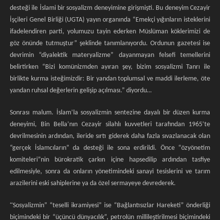
desteği ile İslami bir sosyalizm deneyimine girişmişti. Bu deneyim Cezayir
İşçileri Genel Birliği (UGTA) yayın organında “Emekçi yığınların isteklerini
ifadelendiren parti, yolumuzu tayin ederken Müslüman köklerimizi de
göz önünde tutmuştur” şeklinde tanımlanıyordu. Ordunun gazetesi ise
devrimin “diyalektik materyalizme” dayanmayan felsefi temellerini
belirtirken “Bizi komünizmden ayıran şey, bizim sosyalizmi Tanrı ile
birlikte kurma isteğimizdir: Bir yandan toplumsal ve maddi ilerleme, öte
yandan ruhsal değerlerin gelişip açılması.” diyordu…
Sonrası malum. İslam’la sosyalizmin sentezine dayalı bir düzen kurma
deneyimi, Bin Bella’nın Cezayir silahlı kuvvetleri tarafından 1965’te
devrilmesinin ardından, ileride sırtı giderek daha fazla sıvazlanacak olan
“gerçek İslamcıların” da desteği ile sona erdirildi. Önce “özyönetim
komiteleri”nin bürokratik çarkın içine hapsedilip ardından tasfiye
edilmesiyle, sonra da onların yönetimindeki sanayi tesislerini ve tarım
arazilerini eski sahiplerine ya da özel sermayeye devrederek.
“
Sosyalizmin” “teselli ikramiyesi” ise “Bağlantısızlar Hareketi” önderliği
biçimindeki bir “üçüncü dünyacılık”, petrolün millileştirilmesi biçimindeki