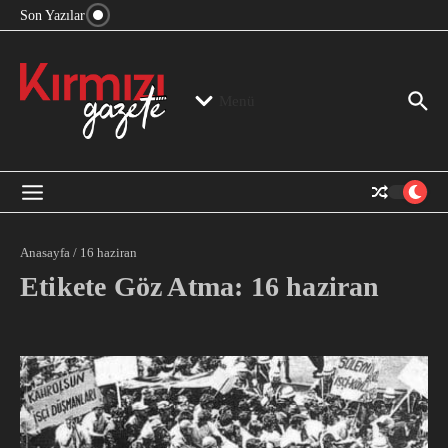
“Devlet Aklı” Kimin Aklı?
İçeriğe atla
Son Yazılar
Jeopolitika, Bölge, Hegemonya…
“Mutlak Butlan” ve Bir Kez Daha Rejimin “Kendinden
Beter Bir Şeye” Dönüşmesi!
Menü
Anasayfa
/
16 haziran
Etikete Göz Atma: 16 haziran