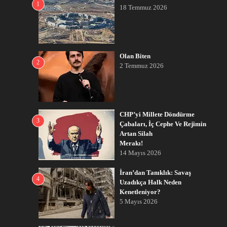
1
18 Temmuz 2026
Olan Biten
2
2 Temmuz 2026
CHP’yi Millete Döndürme
3
Çabaları, İç Cephe Ve Rejimin
Artan Silah
Merakı!
14 Mayıs 2026
İran’dan Tanıklık: Savaş
4
Uzadıkça Halk Neden
Kenetleniyor?
5 Mayıs 2026