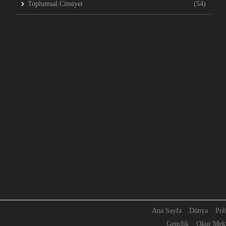
Toplumsal Cinsiyet
(54)
Ana Sayfa
Dünya
Pol
Gençlik
Okur Mekt