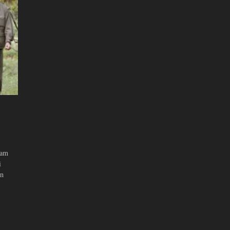
vam
i
En