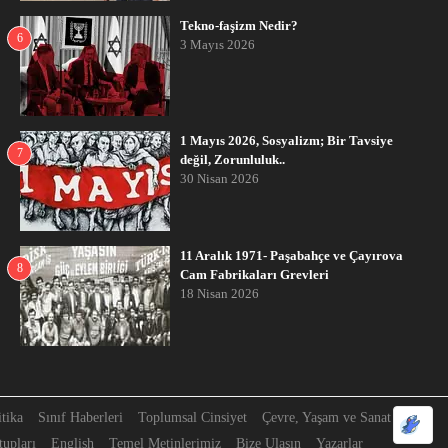
Tekno-faşizm Nedir?
6
3 Mayıs 2026
1 Mayıs 2026, Sosyalizm; Bir Tavsiye
7
değil, Zorunluluk..
30 Nisan 2026
11 Aralık 1971- Paşabahçe ve Çayırova
8
Cam Fabrikaları Grevleri
18 Nisan 2026
itika
Sınıf Haberleri
Toplumsal Cinsiyet
Çevre, Yaşam ve Sanat
upları
English
Temel Metinlerimiz
Bize Ulaşın
Yazarlar