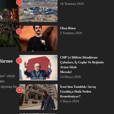
1
18 Temmuz 2026
Olan Biten
2
2 Temmuz 2026
CHP’yi Millete Döndürme
ndürme
3
Çabaları, İç Cephe Ve Rejimin
Artan Silah
Merakı!
arı” eliyle
14 Mayıs 2026
akti
” duymuş bir
İran’dan Tanıklık: Savaş
4
Uzadıkça Halk Neden
Kenetleniyor?
5 Mayıs 2026