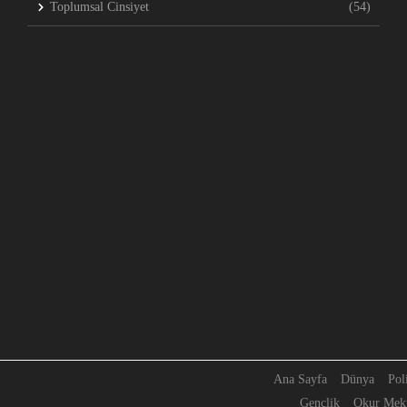
Toplumsal Cinsiyet
(54)
Ana Sayfa
Dünya
Pol
Gençlik
Okur Mekt