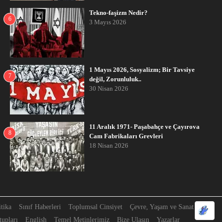
Tekno-faşizm Nedir?
6
3 Mayıs 2026
1 Mayıs 2026, Sosyalizm; Bir Tavsiye
7
değil, Zorunluluk..
30 Nisan 2026
11 Aralık 1971- Paşabahçe ve Çayırova
8
Cam Fabrikaları Grevleri
18 Nisan 2026
itika
Sınıf Haberleri
Toplumsal Cinsiyet
Çevre, Yaşam ve Sanat
upları
English
Temel Metinlerimiz
Bize Ulaşın
Yazarlar