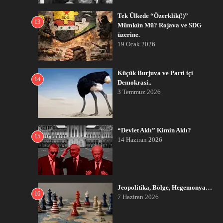
Tek Ülkede “Özerklik(!)”
13
Mümkün Mü? Rojava ve SDG
üzerine.
19 Ocak 2026
Küçük Burjuva ve Parti içi
14
Demokrasi..
3 Temmuz 2026
“Devlet Aklı” Kimin Aklı?
15
14 Haziran 2026
Jeopolitika, Bölge, Hegemonya…
16
7 Haziran 2026