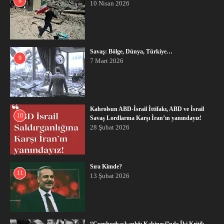
8
10 Nisan 2026
Savaş: Bölge, Dünya, Türkiye…
9
7 Mart 2026
Kahrolsun ABD-İsrail İttifakı, ABD ve İsrail
10
Savaş Lordlarına Karşı İran’ın yanındayız!
28 Şubat 2026
Sıra Kimde?
11
13 Şubat 2026
“Cumhurbaşkanlığı Kabinesi”nde İki Kritik