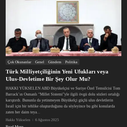
Çok Okunanlar
Genel
Gündem
Politika
Türk Milliyetçiliğinin Yeni Ufukları veya
Ulus-Devletime Bir Şey Olur Mu?
HAKKI YÜKSELEN ABD Büyükelçisi ve Suriye Özel Temsilcisi Tom
Barrack’ın Osmanlı “Millet Sistemi”yle ilgili övgü dolu sözleri ortalığı
karıştırdı. Bununla da yetinmeyen Büyükelçi güçlü ulus devletlerin
İsrail için bir tehlike oluşturduğunu da söyleyince bu gibi konularda
zaten her daim teya...
Hakkı Yükselen
6 Ağustos 2025
Read More