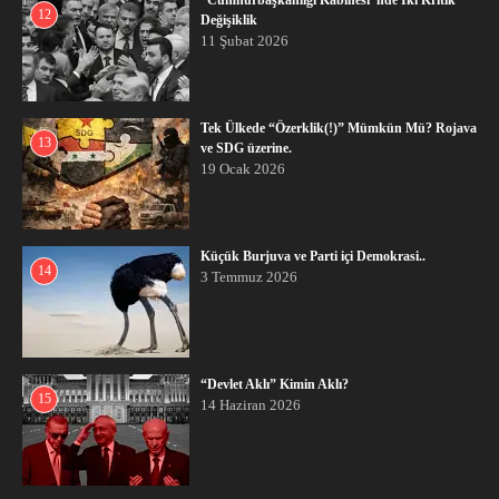
12
Değişiklik
11 Şubat 2026
Tek Ülkede “Özerklik(!)” Mümkün Mü? Rojava
13
ve SDG üzerine.
19 Ocak 2026
Küçük Burjuva ve Parti içi Demokrasi..
14
3 Temmuz 2026
“Devlet Aklı” Kimin Aklı?
15
14 Haziran 2026