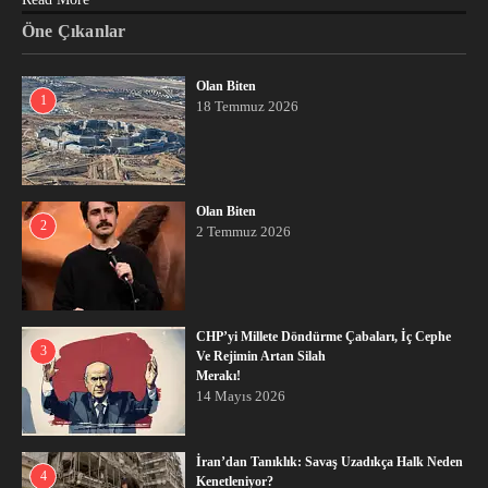
Öne Çıkanlar
Olan Biten
1
18 Temmuz 2026
Olan Biten
2
2 Temmuz 2026
CHP’yi Millete Döndürme Çabaları, İç Cephe
3
Ve Rejimin Artan Silah
Merakı!
14 Mayıs 2026
İran’dan Tanıklık: Savaş Uzadıkça Halk Neden
4
Kenetleniyor?