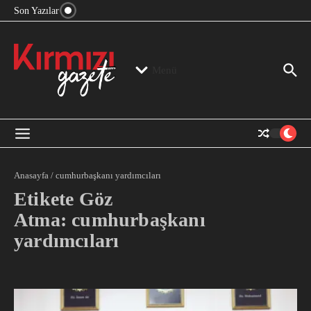
“Devlet Aklı” Kimin Aklı?
İçeriğe atla
Son Yazılar
Jeopolitika, Bölge, Hegemonya…
“Mutlak Butlan” ve Bir Kez Daha Rejimin “Kendinden
Beter Bir Şeye” Dönüşmesi!
Menü
Anasayfa
/
cumhurbaşkanı yardımcıları
Etikete Göz
Atma: cumhurbaşkanı
yardımcıları