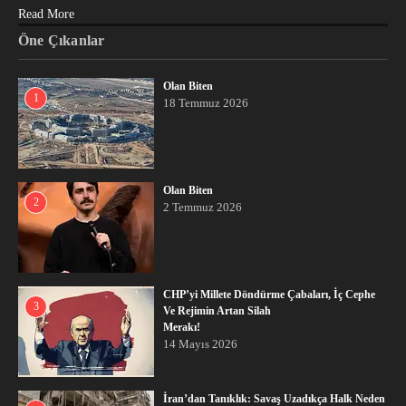
Read More
Öne Çıkanlar
Olan Biten
1
18 Temmuz 2026
Olan Biten
2
2 Temmuz 2026
CHP’yi Millete Döndürme Çabaları, İç Cephe
3
Ve Rejimin Artan Silah
Merakı!
14 Mayıs 2026
İran’dan Tanıklık: Savaş Uzadıkça Halk Neden