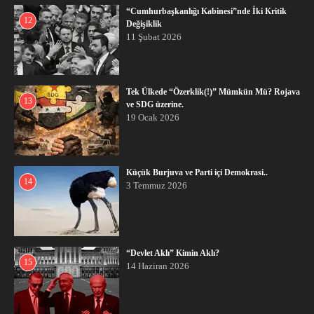
“Cumhurbaşkanlığı Kabinesi”nde İki Kritik
12
Değişiklik
11 Şubat 2026
Tek Ülkede “Özerklik(!)” Mümkün Mü? Rojava
13
ve SDG üzerine.
19 Ocak 2026
Küçük Burjuva ve Parti içi Demokrasi..
14
3 Temmuz 2026
“Devlet Aklı” Kimin Aklı?
15
14 Haziran 2026