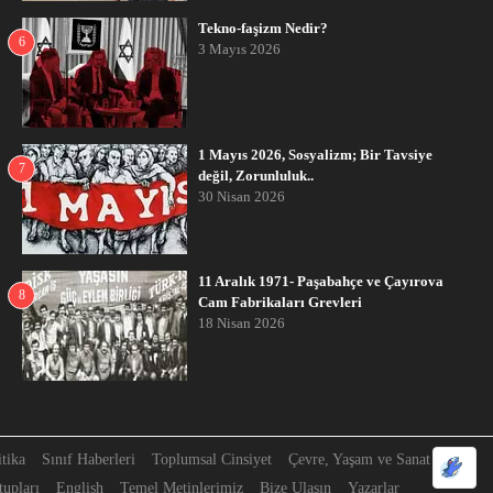
Tekno-faşizm Nedir?
6
3 Mayıs 2026
1 Mayıs 2026, Sosyalizm; Bir Tavsiye
7
değil, Zorunluluk..
30 Nisan 2026
11 Aralık 1971- Paşabahçe ve Çayırova
8
Cam Fabrikaları Grevleri
18 Nisan 2026
itika
Sınıf Haberleri
Toplumsal Cinsiyet
Çevre, Yaşam ve Sanat
upları
English
Temel Metinlerimiz
Bize Ulaşın
Yazarlar