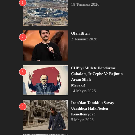
1
18 Temmuz 2026
Olan Biten
2
2 Temmuz 2026
CHP’yi Millete Döndürme
3
Çabaları, İç Cephe Ve Rejimin
Artan Silah
Merakı!
14 Mayıs 2026
İran’dan Tanıklık: Savaş
4
Uzadıkça Halk Neden
Kenetleniyor?
5 Mayıs 2026