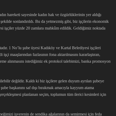
dın hareketi sayesinde kadın hak ve özgürlüklerinin yer aldığı
r şekilde sonlandırıldı. Bu da yetmezmiş gibi, biz işçilerin ekonomik
üyesi işçiler yüzde 20 zamlara mahkûm edildik. Geldiğimiz noktada
adır. 1 No’lu şube üyesi Kadıköy ve Kartal Belediyesi işçileri
işçi maaşlarından fazlasının fona aktarılmasını kararlaştıran,
ündeme alınmasını istediğimiz ek protokol talebimizi, banka promosyon
bilir değildir. Kaldı ki biz işçilere gelen duyum ayrılan şubeye
miş şube başkanını saf dışı bırakmak amacıyla kayyum atama
rçekleşmesi planlanan seçim, toplumun tüm ilerici kesimleri için
eğimizi işverenin de sendika ağalarının da semirmesi için feda