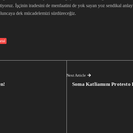
tiyoruz. İşçinin iradesini de menfaatini de yok sayan yoz sendikal anla
 oluncaya dek mücadelemizi sürdüreceğiz.
rtal
Next Article
en!
Soma Katliamını Protesto 