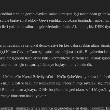
dikal tarihine geçen olaylara sahne olmuştur. İşçi tabanından gelen ka
alebiyle başlayan Kadıköy Grevi sendikal bürokrasi tarafından şaibeli bi
silcileri yukarıdan talimatla görevlerinden alındı. Akabinde, biz DİSK 
in iradesini ve sendikal demokrasiyi bir kez daha ayaklar altına almakt
 işçi Nazan Gevher Çam Ay’ı şube başkanlığına seçtik. Bu yönetim kendi 
ıyla biz işçilerin taleplerine kulak vermektedir. Bizlerin acil olarak g
 alıp bunlar için çalışma yürütmeye başlayan bir yönetimdir.
el Merkez’in Kartal Belediyesi’ni 1 No’lu Şube’den ayırması kabul edile
eksizin, DİSK’e bağlı bir sendikanın işçi iradesini hiçe sayarak, seçil
P iktidarından aşinayız. DİSK bu yöntemin yeri olamaz. 14 Mayıs’ta ge
şürmeye kimsenin hakkı yoktur.
eğimizle, alnımızın teriyle insanca geçinebilmek en doğal hakkımız. Em