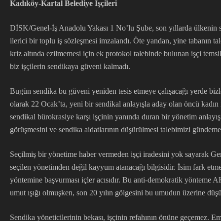
Kadıköy-Kartal Belediye İşçileri
DİSK/Genel-İş Anadolu Yakası 1 No’lu Şube, son yıllarda ülkenin sen
ilerici bir toplu iş sözleşmesi imzalandı. Öte yandan, yine tabanın t
kriz altında ezilmemesi için ek protokol talebinde bulunan işçi tem
biz işçilerin sendikaya güveni kalmadı.
Bugün sendika bu güveni yeniden tesis etmeye çalışacağı yerde bizler
olarak 22 Ocak’ta, yeni bir sendikal anlayışla aday olan öncü kadın
sendikal bürokrasiye karşı işçinin yanında duran bir yönetim anlayış
görüşmesini ve sendika aidatlarının düşürülmesi talebimizi gündeme
Seçilmiş bir yönetime haber vermeden işçi iradesini yok sayarak Gen
seçilen yönetimden değil kayyum atanacağı bilgisidir. İsim fark etm
yöntemine başvurması içler acısıdır. Bu anti-demokratik yönteme AK
umut ışığı olmuşken, son 20 yılın gölgesini bu umudun üzerine dü
Sendika yöneticilerinin bekası, işçinin refahının önüne geçemez. Em