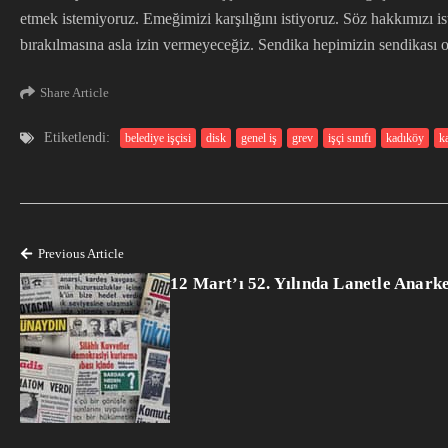
etmek istemiyoruz. Emeğimizi karşılığını istiyoruz. Söz hakkımızı is
bırakılmasına asla izin vermeyeceğiz. Sendika hepimizin sendikası
Share Article
Etiketlendi:
belediye işçisi
disk
genel iş
grev
işçi sınıfı
kadıköy
ka
Previous Article
12 Mart’ı 52. Yılında Lanetle Anark