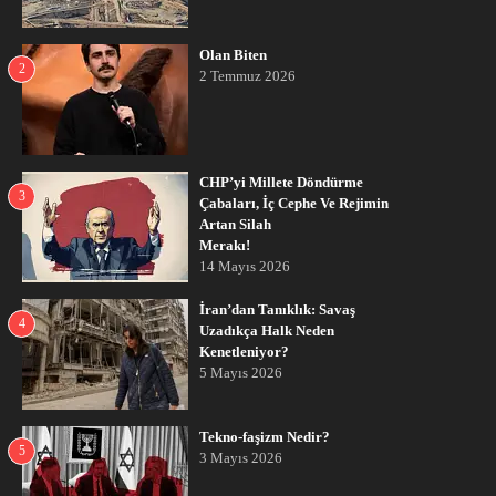
Olan Biten
2
2 Temmuz 2026
CHP’yi Millete Döndürme
3
Çabaları, İç Cephe Ve Rejimin
Artan Silah
Merakı!
14 Mayıs 2026
İran’dan Tanıklık: Savaş
4
Uzadıkça Halk Neden
Kenetleniyor?
5 Mayıs 2026
Tekno-faşizm Nedir?
5
3 Mayıs 2026