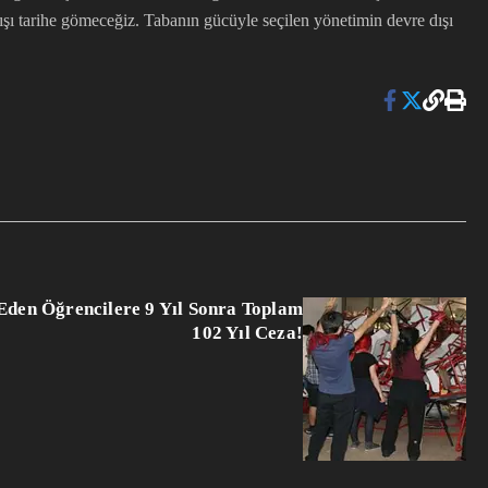
yışı tarihe gömeceğiz. Tabanın gücüyle seçilen yönetimin devre dışı
Eden Öğrencilere 9 Yıl Sonra Toplam
102 Yıl Ceza!