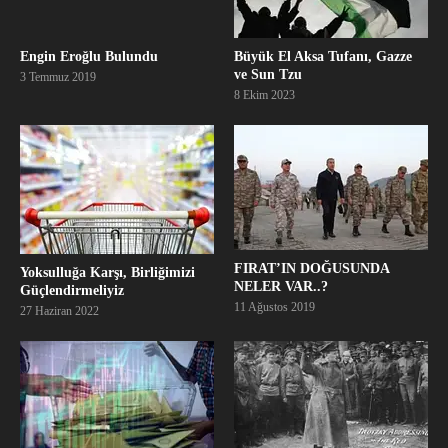
Büyük El Aksa Tufanı, Gazze
Engin Eroğlu Bulundu
ve Sun Tzu
3 Temmuz 2019
8 Ekim 2023
FIRAT’IN DOĞUSUNDA
Yoksulluğa Karşı, Birliğimizi
NELER VAR..?
Güçlendirmeliyiz
11 Ağustos 2019
27 Haziran 2022