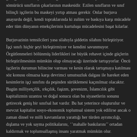
sömürücü sınıfların çıkarlarının maskesidir. Ezilen sınıfların ve sınıf
bilinçli işçilerin bu maskeyi yırtıp atması gerekir. Onlar burjuva
anayurdu değil, kendi topraklarında ki zulüm ve baskıya karşı mücadele
eder tüm dünyanın emekçilerinin kurtuluşu mücadelesini başat kılarlar.
Burjuvazinin temsilcileri yasa silahıyla şiddetin silahını birleştiriyor.
İşçi sınıfı hiçbir şeyi birleştirmiyor ve kendini savunmuyor.
Örgütlenmeleri bölünmüş liderlikleri ise büyük rehavet içinde güçlerin
birleştirilmesinin mümkün olup olmayacağı üzerinde tartışıyorlar. Öncü
işçilerin durumun bilincine varması ve kesin olarak tartışmaya katılması
söz konusu olmazsa karşı devrimci umutsuzluk dalgası ile hareket eden
kesimlerin işçi sınıfını da peşinden sürüklemesi kaçınılmaz olacaktır.
Bugün milliyetçilik, ırkçılık, faşizm, şovenizm, İslamcılık gibi
kapitalizmin uzantısı ve doğal sonucu olan bu siyasetlerin sonunu
getirecek geniş bir sınıfsal hat vardır. Bu hat yeterince oluşturulur ve
mevcut kapitalist sosyo-ekonomik toplumsal sistem yok edilirse ancak o
zaman dinsel ve milli kavramların yarattığı her türden ayrımcılığı,
dışlama ve yok sayma politikalarını, ‘’mahalle baskılarını’’ ortadan
kaldırmak ve toplumsallaşmış insanı yaratmak mümkün olur.