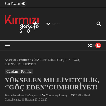
“Devlet Aklı” Kimin Aklı?
İçeriğe atla
Son Yazılar
Jeopolitika, Bölge, Hegemonya…
“Mutlak Butlan” ve Bir Kez Daha Rejimin “Kendinden
Beter Bir Şeye” Dönüşmesi!
Menü
Anasayfa
/
Politika
/
YÜKSELEN MİLLİYETÇİLİK, ‘’GÖÇ
EDEN’’CUMHURİYET!
Gündem
Politika
YÜKSELEN MİLLİYETÇİLİK,
‘’GÖÇ EDEN’’CUMHURİYET!
Tarafından
Ahmet Doğançayır
Yorum yapılmamış
17 Mins Read
Güncellenmiş: 11 Haziran 2019
22:27