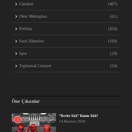
Gündem
(467)
Okur Mektupları
(61)
Politika
(454)
Sınıf Haberleri
(169)
Spor
(18)
Toplumsal Cinsiyet
(54)
Öne Çıkanlar
“Devlet Aklı” Kimin Aklı?
1
14 Haziran 2026