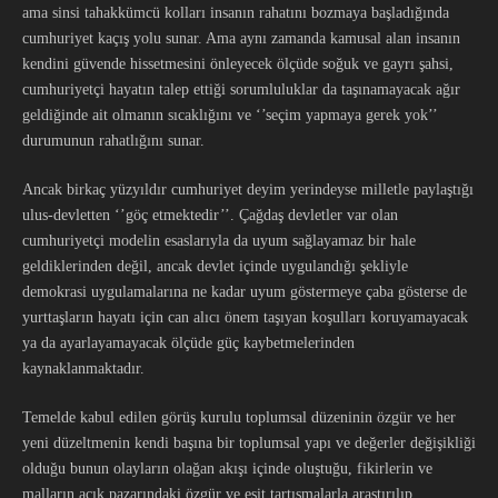
ama sinsi tahakkümcü kolları insanın rahatını bozmaya başladığında
cumhuriyet kaçış yolu sunar. Ama aynı zamanda kamusal alan insanın
kendini güvende hissetmesini önleyecek ölçüde soğuk ve gayrı şahsi,
cumhuriyetçi hayatın talep ettiği sorumluluklar da taşınamayacak ağır
geldiğinde ait olmanın sıcaklığını ve ‘’seçim yapmaya gerek yok’’
durumunun rahatlığını sunar.
Ancak birkaç yüzyıldır cumhuriyet deyim yerindeyse milletle paylaştığı
ulus-devletten ‘’göç etmektedir’’. Çağdaş devletler var olan
cumhuriyetçi modelin esaslarıyla da uyum sağlayamaz bir hale
geldiklerinden değil, ancak devlet içinde uygulandığı şekliyle
demokrasi uygulamalarına ne kadar uyum göstermeye çaba gösterse de
yurttaşların hayatı için can alıcı önem taşıyan koşulları koruyamayacak
ya da ayarlayamayacak ölçüde güç kaybetmelerinden
kaynaklanmaktadır.
Temelde kabul edilen görüş kurulu toplumsal düzeninin özgür ve her
yeni düzeltmenin kendi başına bir toplumsal yapı ve değerler değişikliği
olduğu bunun olayların olağan akışı içinde oluştuğu, fikirlerin ve
malların açık pazarındaki özgür ve eşit tartışmalarla araştırılıp