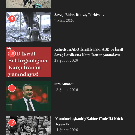
Savaş: Bölge, Dünya, Türkiye…
9
7 Mart 2026
Kahrolsun ABD-İsrail İttifakı, ABD ve İsrail
10
Savaş Lordlarına Karşı İran’ın yanındayız!
28 Şubat 2026
Sıra Kimde?
11
13 Şubat 2026
“Cumhurbaşkanlığı Kabinesi”nde İki Kritik
12
Değişiklik
11 Şubat 2026