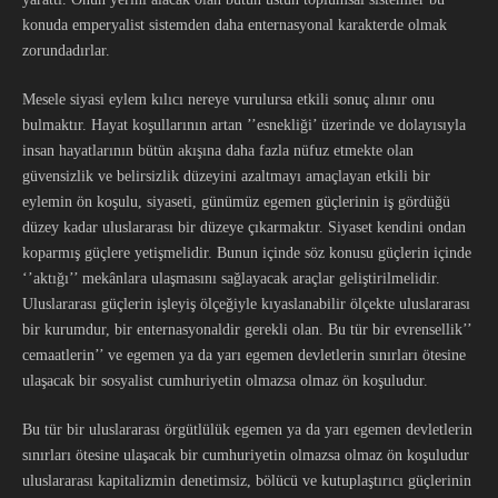
konuda emperyalist sistemden daha enternasyonal karakterde olmak
zorundadırlar.
Mesele siyasi eylem kılıcı nereye vurulursa etkili sonuç alınır onu
bulmaktır. Hayat koşullarının artan ’’esnekliği’ üzerinde ve dolayısıyla
insan hayatlarının bütün akışına daha fazla nüfuz etmekte olan
güvensizlik ve belirsizlik düzeyini azaltmayı amaçlayan etkili bir
eylemin ön koşulu, siyaseti, günümüz egemen güçlerinin iş gördüğü
düzey kadar uluslararası bir düzeye çıkarmaktır. Siyaset kendini ondan
koparmış güçlere yetişmelidir. Bunun içinde söz konusu güçlerin içinde
‘’aktığı’’ mekânlara ulaşmasını sağlayacak araçlar geliştirilmelidir.
Uluslararası güçlerin işleyiş ölçeğiyle kıyaslanabilir ölçekte uluslararası
bir kurumdur, bir enternasyonaldir gerekli olan. Bu tür bir evrensellik’’
cemaatlerin’’ ve egemen ya da yarı egemen devletlerin sınırları ötesine
ulaşacak bir sosyalist cumhuriyetin olmazsa olmaz ön koşuludur.
Bu tür bir uluslararası örgütlülük egemen ya da yarı egemen devletlerin
sınırları ötesine ulaşacak bir cumhuriyetin olmazsa olmaz ön koşuludur
uluslararası kapitalizmin denetimsiz, bölücü ve kutuplaştırıcı güçlerinin