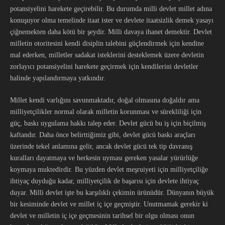
potansiyelini harekete geçirebilir. Bu durumda milli devlet millet adına
konuşuyor olma temelinde itaat ister ve devlete itaatsizlik demek yasayı
çiğnemekten daha kötü bir şeydir. Milli davaya ihanet demektir. Devlet
milletin otoritesini kendi disiplin talebini güçlendirmek için kendine
mal ederken, milletler sadakat isteklerini desteklemek üzere devletin
zorlayıcı potansiyelini harekete geçirmek için kendilerini devletler
halinde yapılandırmaya yatkındır.
Millet kendi varlığını savunmaktadır, doğal olmasına doğaldır ama
milliyetçilikler normal olarak milletin korunması ve sürekliliği için
güç, baskı uygulama hakkı talep eder. Devlet gücü bu iş için biçilmiş
kaftandır. Daha önce belirttiğimiz gibi, devlet gücü baskı araçları
üzerinde tekel anlamına gelir, ancak devlet gücü tek tip davranış
kuralları dayatmaya ve herkesin uyması gereken yasalar yürürlüğe
koymaya muktedirdir. Bu yüzden devlet meşruiyeti için milliyetçiliğe
ihtiyaç duyduğu kadar, milliyetçilik de başarısı için devlete ihtiyaç
duyar. Milli devlet işte bu karşılıklı çekimin ürünüdür. Dünyanın büyük
bir kesiminde devlet ve millet iç içe geçmiştir. Unutmamak gerekir ki
devlet ve milletin iç içe geçmesinin tarihsel bir olgu olması onun