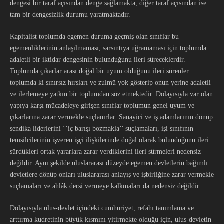
dengesi bir taraf açısından denge sağlamakta, diğer taraf açısından ise
tam bir dengesizlik durumu yaratmaktadır.
Kapitalist toplumda egemen duruma geçmiş olan sınıflar bu
egemenliklerinin anlaşılmaması, sarsıntıya uğramaması için toplumda
adaletli bir iktidar dengesinin bulunduğunu ileri süreceklerdir.
Toplumda çıkarlar arası doğal bir uyum olduğunu ileri sürenler
toplumda ki sınırsız hırsları ve zulmü yok gösterip onun yerine adaletli
ve ilerlemeye yatkın bir toplumdan söz etmektedir. Dolayısıyla var olan
yapıya karşı mücadeleye girişen sınıflar toplumun genel uyum ve
çıkarlarına zarar vermekle suçlanırlar. Sanayici ve iş adamlarının dönüp
sendika liderlerini ‘’iç barışı bozmakla’’ suçlamaları, işi sınıfının
temsilcilerinin işveren işçi ilişkilerinde doğal olarak bulunduğunu ileri
sürdükleri ortak yararlara zarar verdiklerini ileri sürmeleri nedensiz
değildir. Aynı şekilde uluslararası düzeyde egemen devletlerin bağımlı
devletlere dönüp onları uluslararası anlayış ve işbirliğine zarar vermekle
suçlamaları ve ahlâk dersi vermeye kalkmaları da nedensiz değildir.
Dolayısıyla ulus-devlet içindeki cumhuriyet, refahı tanımlama ve
arttırma kudretinin büyük kısmını yitirmekte olduğu için, ulus-devletin