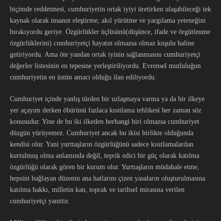
biçimde reddetmesi, cumhuriyetin ortak iyiyi üretirken ulaşabileceği tek
kaynak olarak insanın eleştirme, akıl yürütme ve yargılama yeteneğini
bırakıyordu geriye. Özgürlükler üçlüsünü(düşünce, ifade ve örgütlenme
özgürlüklerini) cumhuriyetçi hayatın olmazsa olmaz koşulu haline
getiriyordu. Ama öte yandan ortak iyinin sağlanmasını cumhuriyetçi
değerler listesinin en tepesine yerleştiriliyordu. Evrensel mutluluğun
cumhuriyetin en üstün amacı olduğu ilan ediliyordu.
Cumhuriyet içinde yanlış türden bir uzlaşmaya varma ya da bir ilkeye
yer açayım derken öbürünü fazlaca kısıtlama tehlikesi her zaman söz
konusudur. Yine de bu iki ilkeden herhangi biri olmazsa cumhuriyet
düzgün yürüyemez. Cumhuriyet ancak bu ikisi birlikte olduğunda
kendisi olur. Yani yurttaşların özgürlüğünü sadece kısıtlamalardan
kurtulmuş olma anlamında değil, teşvik edici bir güç olarak katılma
özgürlüğü olarak gören bir kurum olur. Yurttaşların müdahale etme,
hepsini bağlayan düzenin ana hatlarını çizen yasaların oluşturulmasına
katılma hakkı, milletin kan, toprak ve tarihsel mirasına verilen
cumhuriyetçi yanıttır.