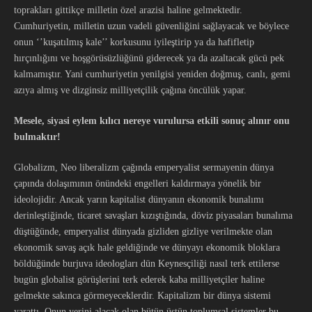
toprakları gittikçe milletin özel arazisi haline gelmektedir.
Cumhuriyetin, milletin uzun vadeli güvenliğini sağlayacak ve böylece
onun ‘’kuşatılmış kale’’ korkusunu iyileştirip ya da hafifletip
hırçınlığını ve hoşgörüsüzlüğünü giderecek ya da azaltacak gücü pek
kalmamıştır. Yani cumhuriyetin yenilgisi yeniden doğmuş, canlı, gemi
azıya almış ve dizginsiz milliyetçilik çağına öncülük yapar.
Mesele, siyasi eylem kılıcı nereye vurulursa etkili sonuç alınır onu
bulmaktır!
Globalizm, Neo liberalizm çağında emperyalist sermayenin dünya
çapında dolaşımının önündeki engelleri kaldırmaya yönelik bir
ideolojidir. Ancak yarın kapitalist dünyanın ekonomik bunalımı
derinleştiğinde, ticaret savaşları kızıştığında, döviz piyasaları bunalıma
düştüğünde, emperyalist dünyada gizliden gizliye verilmekte olan
ekonomik savaş açık hale geldiğinde ve dünyayı ekonomik bloklara
böldüğünde burjuva ideologları dün Keynesçiliği nasıl terk ettilerse
bugün globalist görüşlerini terk ederek kaba milliyetçiler haline
gelmekte sakınca görmeyeceklerdir. Kapitalizm bir dünya sistemi
yarattı. Onun yerini alacak olan bütün üstün toplumsal sistemler bu