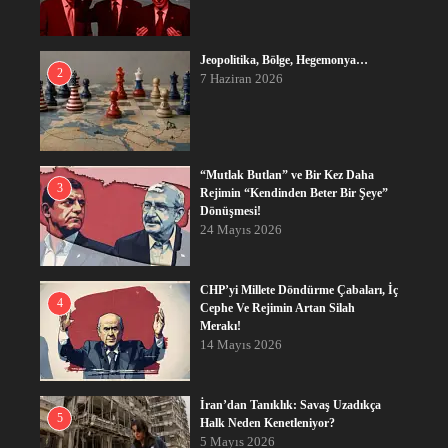
Jeopolitika, Bölge, Hegemonya…
2
7 Haziran 2026
“Mutlak Butlan” ve Bir Kez Daha
3
Rejimin “Kendinden Beter Bir Şeye”
Dönüşmesi!
24 Mayıs 2026
CHP’yi Millete Döndürme Çabaları, İç
4
Cephe Ve Rejimin Artan Silah
Merakı!
14 Mayıs 2026
İran’dan Tanıklık: Savaş Uzadıkça
5
Halk Neden Kenetleniyor?
5 Mayıs 2026