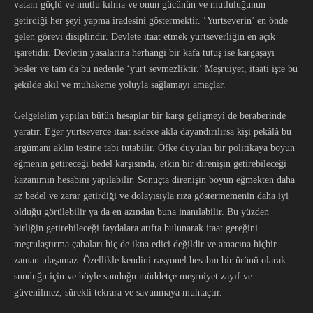
vatanı güçlü ve mutlu kılma ve onun gücünün ve mutluluğunun
getirdiği her şeyi yapma iradesini göstermektir. ‘Yurtseverin’ en önde
gelen görevi disiplindir. Devlete itaat etmek yurtseverliğin en açık
işaretidir. Devletin yasalarına herhangi bir kafa tutuş ise kargaşayı
besler ve tam da bu nedenle ‘yurt sevmezliktir.’ Meşruiyet, itaati işte bu
şekilde akıl ve muhakeme yoluyla sağlamayı amaçlar.
Gelgelelim yapılan bütün hesaplar bir karşı gelişmeyi de beraberinde
yaratır. Eğer yurtseverce itaat sadece akla dayandırılırsa kişi pekâlâ bu
argümanı aklın testine tabi tutabilir. Öfke duyulan bir politikaya boyun
eğmenin getireceği bedel karşısında, etkin bir direnişin getirebileceği
kazanımın hesabını yapılabilir. Sonuçta direnişin boyun eğmekten daha
az bedel ve zarar getirdiği ve dolayısıyla rıza göstermemenin daha iyi
olduğu görülebilir ya da en azından buna inanılabilir. Bu yüzden
birliğin getirebileceği faydalara atıfta bulunarak itaat gereğini
meşrulaştırma çabaları hiç de ikna edici değildir ve amacına hiçbir
zaman ulaşamaz. Özellikle kendini rasyonel hesabın bir ürünü olarak
sunduğu için ve böyle sunduğu müddetçe meşruiyet zayıf ve
güvenilmez, sürekli tekrara ve savunmaya muhtaçtır.