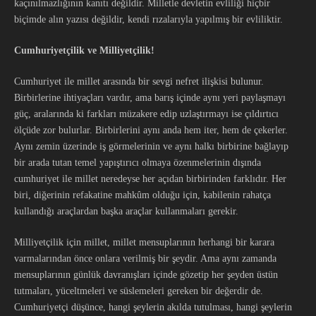
kaçınılmazlığının kanıtı değildir. Milletle devletin evliliği hiçbir
biçimde alın yazısı değildir, kendi rızalarıyla yapılmış bir evliliktir.
Cumhuriyetçilik ve Milliyetçilik!
Cumhuriyet ile millet arasında bir sevgi nefret ilişkisi bulunur.
Birbirlerine ihtiyaçları vardır, ama barış içinde aynı yeri paylaşmayı
güç, aralarında ki farkları müzakere edip uzlaştırmayı ise çıldırtıcı
ölçüde zor bulurlar. Birbirlerini aynı anda hem iter, hem de çekerler.
Aynı zemin üzerinde iş görmelerinin ve aynı halkı birbirine bağlayıp
bir arada tutan temel yapıştırıcı olmaya özenmelerinin dışında
cumhuriyet ile millet neredeyse her açıdan birbirinden farklıdır. Her
biri, diğerinin refakatine mahkûm olduğu için, kabilenin rahatça
kullandığı araçlardan başka araçlar kullanmaları gerekir.
Milliyetçilik için millet, millet mensuplarının herhangi bir karara
varmalarından önce onlara verilmiş bir şeydir. Ama aynı zamanda
mensuplarının günlük davranışları içinde gözetip her şeyden üstün
tutmaları, yüceltmeleri ve süslemeleri gereken bir değerdir de.
Cumhuriyetçi düşünce, hangi şeylerin akılda tutulması, hangi şeylerin