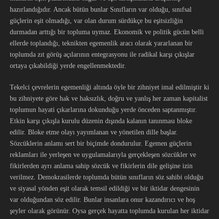
hazırlandığıdır. Ancak bütün bunlar Sınıfların var olduğu, sınıfsal
güçlerin eşit olmadığı, var olan durum sürdükçe bu eşitsizliğin
durmadan arttığı bir topluma uymaz. Ekonomik ve politik gücün belli
ellerde toplandığı, teknikten egemenlik aracı olarak yararlanan bir
toplumda zıt görüş açılarının entegrasyonu ile radikal karşı çıkışlar
ortaya çıkabildiği yerde engellenmektedir.
Tekelci çevrelerin egemenliği altında öyle bir zihniyet imal edilmiştir ki
bu zihniyete göre hak ve haksızlık, doğru ve yanlış her zaman kapitalist
toplumun hayati çıkarlarına dokunduğu yerde önceden saptanmıştır.
Etkin karşı çıkışla kurulu düzenin dışında kalanın tanınması bloke
edilir. Bloke etme olayı yayımlanan ve yönetilen dille başlar.
Sözcüklerin anlamı sert bir biçimde dondurulur. Egemen güçlerin
reklamları ile yerleşen ve uygulamalarıyla gerçekleşen sözcükler ve
fikirlerden ayrı anlama sahip sözcük ve fikirlerin dile gelişine izin
verilmez. Demokrasilerde toplumda bütün sınıfların söz sahibi olduğu
ve siyasal yönden eşit olarak temsil edildiği ve bir iktidar dengesinin
var olduğundan söz edilir. Bunlar insanlara onur kazandırıcı ve hoş
şeyler olarak görünür. Oysa gerçek hayatta toplumda kurulan her iktidar