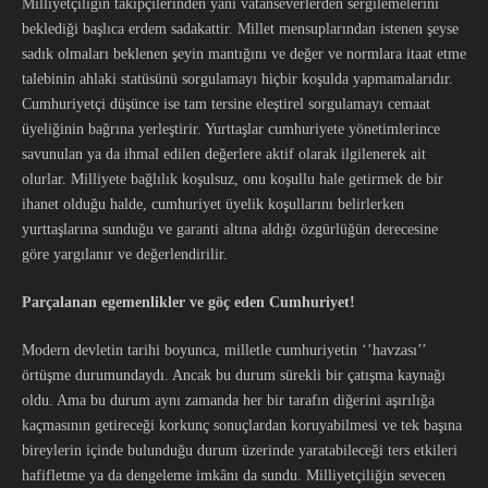
Milliyetçiliğin takipçilerinden yani vatanseverlerden sergilemelerini
beklediği başlıca erdem sadakattir. Millet mensuplarından istenen şeyse
sadık olmaları beklenen şeyin mantığını ve değer ve normlara itaat etme
talebinin ahlaki statüsünü sorgulamayı hiçbir koşulda yapmamalarıdır.
Cumhuriyetçi düşünce ise tam tersine eleştirel sorgulamayı cemaat
üyeliğinin bağrına yerleştirir. Yurttaşlar cumhuriyete yönetimlerince
savunulan ya da ihmal edilen değerlere aktif olarak ilgilenerek ait
olurlar. Milliyete bağlılık koşulsuz, onu koşullu hale getirmek de bir
ihanet olduğu halde, cumhuriyet üyelik koşullarını belirlerken
yurttaşlarına sunduğu ve garanti altına aldığı özgürlüğün derecesine
göre yargılanır ve değerlendirilir.
Parçalanan egemenlikler ve göç eden Cumhuriyet!
Modern devletin tarihi boyunca, milletle cumhuriyetin ‘’havzası’’
örtüşme durumundaydı. Ancak bu durum sürekli bir çatışma kaynağı
oldu. Ama bu durum aynı zamanda her bir tarafın diğerini aşırılığa
kaçmasının getireceği korkunç sonuçlardan koruyabilmesi ve tek başına
bireylerin içinde bulunduğu durum üzerinde yaratabileceği ters etkileri
hafifletme ya da dengeleme imkânı da sundu. Milliyetçiliğin sevecen