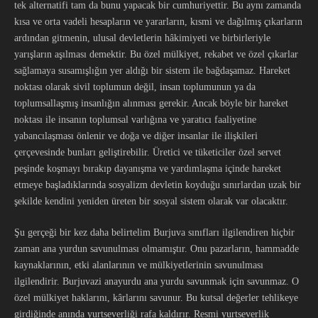
tek alternatifi tam da bunu yapacak bir cumhuriyettir. Bu aynı zamanda
kısa ve orta vadeli hesapların ve yararların, kısmi ve dağılmış çıkarların
ardından gitmenin, ulusal devletlerin hâkimiyeti ve birbirleriyle
yarışların aşılması demektir. Bu özel mülkiyet, rekabet ve özel çıkarlar
sağlamaya susamışlığın yer aldığı bir sistem ile bağdaşamaz. Hareket
noktası olarak sivil toplumun değil, insan toplumunun ya da
toplumsallaşmış insanlığın alınması gerekir. Ancak böyle bir hareket
noktası ile insanın toplumsal varlığına ve yaratıcı faaliyetine
yabancılaşması önlenir ve doğa ve diğer insanlar ile ilişkileri
çerçevesinde bunları geliştirebilir. Üretici ve tüketiciler özel servet
peşinde koşmayı bırakıp dayanışma ve yardımlaşma içinde hareket
etmeye başladıklarında sosyalizm devletin koyduğu sınırlardan uzak bir
şekilde kendini yeniden üreten bir sosyal sistem olarak var olacaktır.
Şu gerçeği bir kez daha belirtelim Burjuva sınıfları ilgilendiren hiçbir
zaman ana yurdun savunulması olmamıştır. Onu pazarların, hammadde
kaynaklarının, etki alanlarının ve mülkiyetlerinin savunulması
ilgilendirir. Burjuvazi anayurdu ana yurdu savunmak için savunmaz. O
özel mülkiyet haklarını, kârlarını savunur. Bu kutsal değerler tehlikeye
girdiğinde anında yurtseverliği rafa kaldırır. Resmi yurtseverlik