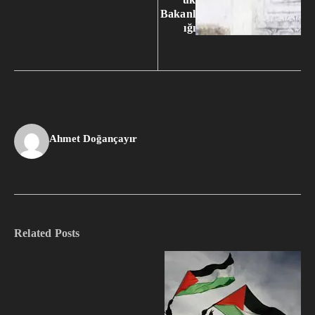
Bakanl
ığı
Ahmet Doğançayır
Related Posts