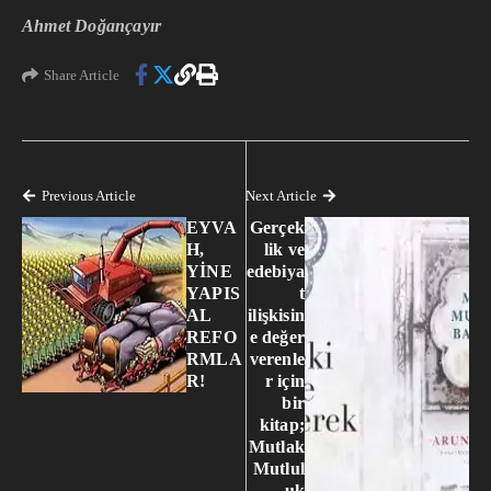
Ahmet Doğançayır
Share Article
Previous Article
Next Article
EYVA
Gerçek
H,
lik ve
YİNE
edebiya
YAPIS
t
AL
ilişkisin
REFO
e değer
RMLA
verenle
R!
r için
bir
kitap;
Mutlak
Mutlul
uk