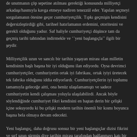
de unutmanın çöp sepetine atılması gerektiği konusunda milliyetçi
arkadaşı/hasmıyla kavga etmeye nadiren tenezzül eder. Yapılan seçmeyi
sorgulamanın ötesine geçer cumhuriyetçilik. Tıpkı geçmişin kendisini
değersizleştirdiği gibi, tarihsel hatırlamanın erdemini, otoritesini ve
gerekli olduğunu yadsır. Saf haliyle cumhuriyetçi düşünce tam da
geçmiş tarihi tahtından indirmekle ve ‘’yeni başlangıçla’’ ilgili bir
şeydir.
Milliyetçilik uzun ve sancılı bir tarihin yaşayan mirası olan milletin
kendisinin başlı başına bir iyi olduğunu ilan ediyordu. Oysa devrimci
cumhuriyetçiler, cumhuriyetin ortak iyi fabrikası, ortak iyiyi üretecek
tek fabrika olduğunu iddia ediyorlardı. Cumhuriyetçilerin iyi toplumu
tamamıyla geleceğe aitti, ona henüz ulaşılamamıştı ve sadece
cumhuriyetin kendi çalışması yoluyla ulaşılabilirdi. Ancak böyle
söylendiğinde cumhuriyet fikri kendisini en baştan derin bir çelişki
içine sokuyordu ki bu çelişki modern tarihin önemli bir kısmı boyunca
başına bela olmaya devam edecekti.
Yeni başlangıç, daha doğrusu sonsuz bir yeni başlangıçlar dizisi fikrini
ve sırf uzun sürmüş diye tarihin mirası tarafından bağlanmayı katı bir