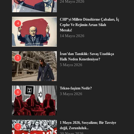
24 Mayıs 2026
CHP’yi Millete Döndürme Çabaları, İç
4
Cephe Ve Rejimin Artan Silah
Merakı!
14 Mayıs 2026
İran’dan Tanıklık: Savaş Uzadıkça
5
Halk Neden Kenetleniyor?
5 Mayıs 2026
Tekno-faşizm Nedir?
6
3 Mayıs 2026
1 Mayıs 2026, Sosyalizm; Bir Tavsiye
7
değil, Zorunluluk..
30 Nisan 2026