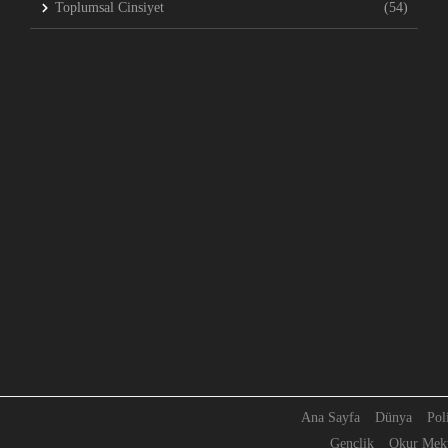
Toplumsal Cinsiyet
(54)
Ana Sayfa
Dünya
Pol
Gençlik
Okur Mekt