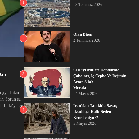
1
18 Temmuz 2026
Olan Biten
2
2 Temmuz 2026
CHP’yi Millete Döndürme
Acı
3
Çabaları, İç Cephe Ve Rejimin
Artan Silah
Merakı!
rşıya kalan
14 Mayıs 2026
ır. Sorun şu
da Lula’ya oy
İran’dan Tanıklık: Savaş
4
Uzadıkça Halk Neden
Kenetleniyor?
5 Mayıs 2026