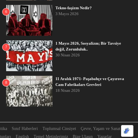
Tekno-faşizm Nedir?
6
3 Mayıs 2026
1 Mayıs 2026, Sosyalizm; Bir Tavsiye
7
değil, Zorunluluk..
30 Nisan 2026
11 Aralık 1971- Paşabahçe ve Çayırova
8
Cam Fabrikaları Grevleri
18 Nisan 2026
itika
Sınıf Haberleri
Toplumsal Cinsiyet
Çevre, Yaşam ve Sanat
upları
English
Temel Metinlerimiz
Bize Ulaşın
Yazarlar