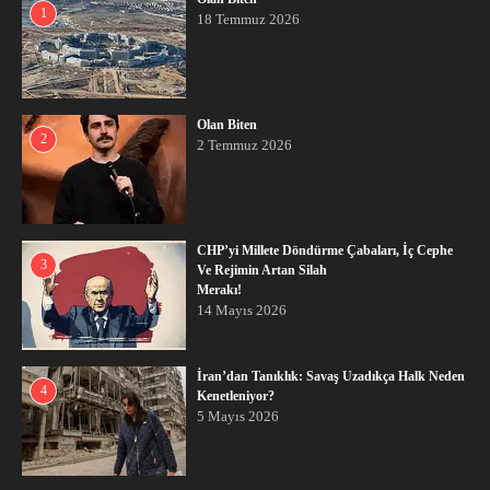
1
18 Temmuz 2026
Olan Biten
2
2 Temmuz 2026
CHP’yi Millete Döndürme Çabaları, İç Cephe
3
Ve Rejimin Artan Silah
Merakı!
14 Mayıs 2026
İran’dan Tanıklık: Savaş Uzadıkça Halk Neden
4
Kenetleniyor?
5 Mayıs 2026