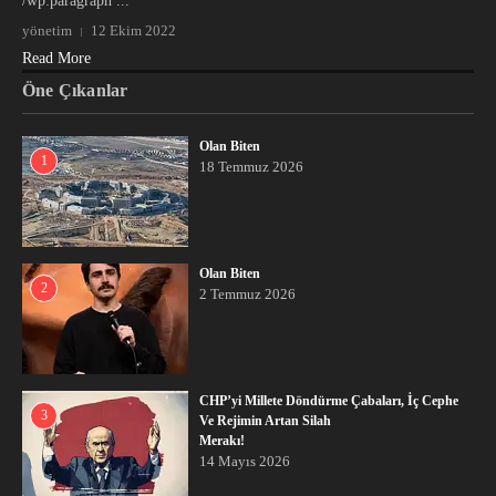
/wp:paragraph ...
yönetim
12 Ekim 2022
Read More
Öne Çıkanlar
Olan Biten
1
18 Temmuz 2026
Olan Biten
2
2 Temmuz 2026
CHP’yi Millete Döndürme Çabaları, İç Cephe
3
Ve Rejimin Artan Silah
Merakı!
14 Mayıs 2026