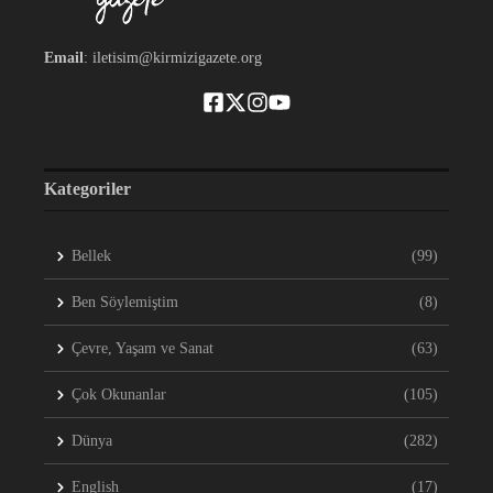
Email
: iletisim@kirmizigazete.org
Kategoriler
Bellek
(99)
Ben Söylemiştim
(8)
Çevre, Yaşam ve Sanat
(63)
Çok Okunanlar
(105)
Dünya
(282)
English
(17)