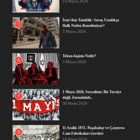
14 Mayıs 2026
İran’dan Tanıklık: Savaş Uzadıkça
5
Halk Neden Kenetleniyor?
5 Mayıs 2026
Tekno-faşizm Nedir?
6
3 Mayıs 2026
1 Mayıs 2026, Sosyalizm; Bir Tavsiye
7
değil, Zorunluluk..
30 Nisan 2026
11 Aralık 1971- Paşabahçe ve Çayırova
8
Cam Fabrikaları Grevleri
18 Nisan 2026