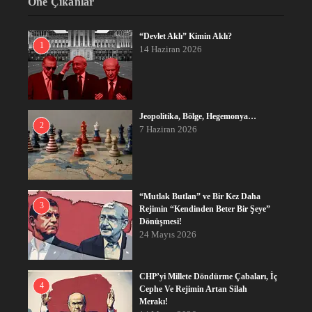
Öne Çıkanlar
“Devlet Aklı” Kimin Aklı?
1
14 Haziran 2026
Jeopolitika, Bölge, Hegemonya…
2
7 Haziran 2026
“Mutlak Butlan” ve Bir Kez Daha
3
Rejimin “Kendinden Beter Bir Şeye”
Dönüşmesi!
24 Mayıs 2026
CHP’yi Millete Döndürme Çabaları, İç
4
Cephe Ve Rejimin Artan Silah
Merakı!