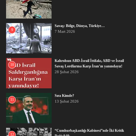
Savaş: Bölge, Dünya, Türkiye…
9
7 Mart 2026
Kahrolsun ABD-İsrail İttifakı, ABD ve İsrail
10
Savaş Lordlarına Karşı İran’ın yanındayız!
28 Şubat 2026
Sıra Kimde?
11
13 Şubat 2026
“Cumhurbaşkanlığı Kabinesi”nde İki Kritik
12