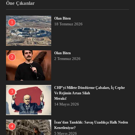
Öne Çıkanlar
Olan Biten
1
18 Temmuz 2026
Olan Biten
2
2 Temmuz 2026
CHP’yi Millete Döndürme Çabaları, İç Cephe
3
Ve Rejimin Artan Silah
Merakı!
14 Mayıs 2026
İran’dan Tanıklık: Savaş Uzadıkça Halk Neden
4
Kenetleniyor?
5 Mayıs 2026