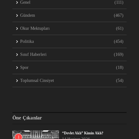
Genel
(111)
Gündem
(467)
Okur Mektupları
(61)
Politika
(454)
Sınıf Haberleri
(169)
Spor
(18)
Toplumsal Cinsiyet
(54)
Öne Çıkanlar
“Devlet Aklı” Kimin Aklı?
1
14 Haziran 2026