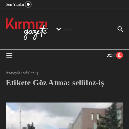
“Devlet Aklı” Kimin Aklı?
İçeriğe atla
Son Yazılar
Jeopolitika, Bölge, Hegemonya…
“Mutlak Butlan” ve Bir Kez Daha Rejimin “Kendinden
Beter Bir Şeye” Dönüşmesi!
Menü
Anasayfa
/
selüloz-iş
Etikete Göz Atma: selüloz-iş