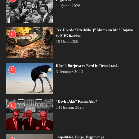
Değişiklik
11 Şubat 2026
Tek Ülkede “Özerklik(!)” Mümkün Mü? Rojava
13
ve SDG üzerine.
19 Ocak 2026
Küçük Burjuva ve Parti içi Demokrasi..
14
3 Temmuz 2026
“Devlet Aklı” Kimin Aklı?
15
14 Haziran 2026
Jeopolitika, Bölge, Hegemonya…